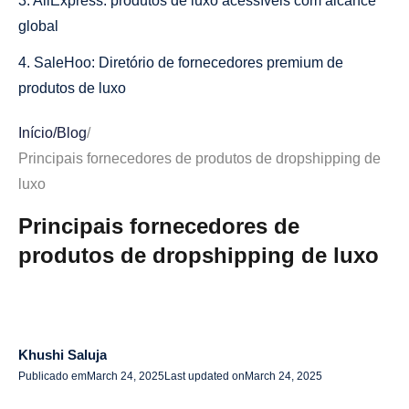
3. AliExpress: produtos de luxo acessíveis com alcance
global
4. SaleHoo: Diretório de fornecedores premium de
produtos de luxo
5. BigBuy: fornecedor europeu de dropshipping de luxo
Início
/
Blog
/
Principais fornecedores de produtos de dropshipping de
6. Oberlo: Fácil integração para dropshipping de luxo
luxo
com a Shopify
Principais fornecedores de
Por que o Dropshipping de luxo é um modelo de
negócios vencedor
produtos de dropshipping de luxo
1. Custos iniciais baixos e risco mínimo
2. Altas margens de lucro
Khushi Saluja
3. Acesso a um mercado em expansão
Publicado em
March 24, 2025
Last updated on
March 24, 2025
4. Alcance global com investimento mínimo