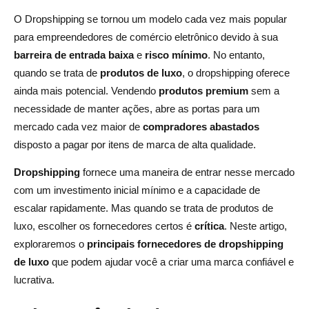
5. Construindo reconhecimento de marca com produtos
O Dropshipping se tornou um modelo cada vez mais popular
premium
para empreendedores de comércio eletrônico devido à sua
barreira de entrada baixa
e
risco mínimo
. No entanto,
Conclusão: Encontrando o fornecedor certo de
quando se trata de
produtos de luxo
, o dropshipping oferece
dropshipping de luxo
ainda mais potencial. Vendendo
produtos premium
sem a
necessidade de manter ações, abre as portas para um
Perguntas frequentes
mercado cada vez maior de
compradores abastados
Quais são as melhores plataformas para encontrar
disposto a pagar por itens de marca de alta qualidade.
fornecedores de dropshipping de luxo?
Dropshipping
fornece uma maneira de entrar nesse mercado
Como posso garantir que meus produtos de luxo sejam
com um investimento inicial mínimo e a capacidade de
de alta qualidade?
escalar rapidamente. Mas quando se trata de produtos de
luxo, escolher os fornecedores certos é
crítica
. Neste artigo,
Posso fazer dropshipping de produtos de moda de luxo?
exploraremos o
principais fornecedores de dropshipping
Como faço para definir o preço de produtos de luxo para
de luxo
que podem ajudar você a criar uma marca confiável e
dropshipping?
lucrativa.
Como faço para lidar com devoluções e trocas de