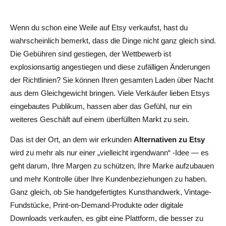
Besitzen Sie Ihren Shop und Ihre Dateien
Wenn du schon eine Weile auf Etsy verkaufst, hast du
8. Ko-fi — Fügen Sie Ihren digitalen Verkäufen Spenden
wahrscheinlich bemerkt, dass die Dinge nicht ganz gleich sind.
und Mitgliedschaften hinzu
Die Gebühren sind gestiegen, der Wettbewerb ist
Beste Etsy-Alternativen für Print-on-Demand-Verkäufer
explosionsartig angestiegen und diese zufälligen Änderungen
der Richtlinien? Sie können Ihren gesamten Laden über Nacht
9. Redbubble — Integrierter POD-Marktplatz
aus dem Gleichgewicht bringen. Viele Verkäufer lieben Etsys
eingebautes Publikum, hassen aber das Gefühl, nur ein
10. Society6 — Kunstgetriebene POD-Plattform
weiteres Geschäft auf einem überfüllten Markt zu sein.
11. Shopify + POD Apps — Volle Markenkontrolle
Das ist der Ort, an dem wir erkunden
Alternativen zu Etsy
Beste Etsy-Alternativen für Vintage- und Mode-Verkäufer
wird zu mehr als nur einer „vielleicht irgendwann“ -Idee — es
geht darum, Ihre Margen zu schützen, Ihre Marke aufzubauen
12. eBay — Auktions- und Sofort-Kaufen-Modell
und mehr Kontrolle über Ihre Kundenbeziehungen zu haben.
13. Depop — Modezentrum der Generation Z
Ganz gleich, ob Sie handgefertigtes Kunsthandwerk, Vintage-
Fundstücke, Print-on-Demand-Produkte oder digitale
14. Poshmark — Fokus auf Kleidung und Accessoires
Downloads verkaufen, es gibt eine Plattform, die besser zu