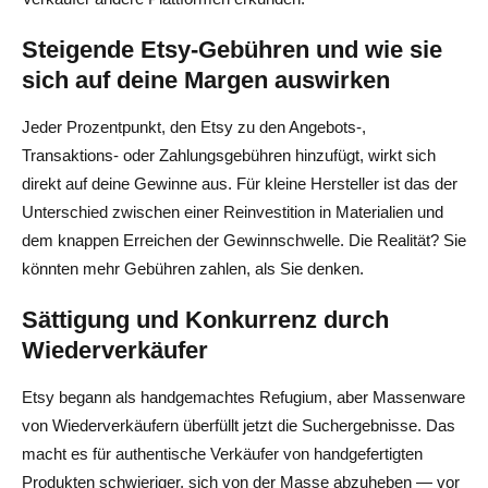
1. Erstellen Sie ein Backup Ihrer Angebote und SEO-
Steigende Etsy-Gebühren und wie sie
Metadaten
sich auf deine Margen auswirken
2. Leiten Sie Käufer über Etsy Bio & Order Notes weiter
Jeder Prozentpunkt, den Etsy zu den Angebots-,
Transaktions- oder Zahlungsgebühren hinzufügt, wirkt sich
3. Bewahren Sie Bewertungen und soziale Beweise auf
direkt auf deine Gewinne aus. Für kleine Hersteller ist das der
4. Inventar während der Umstellung synchronisieren
Unterschied zwischen einer Reinvestition in Materialien und
dem knappen Erreichen der Gewinnschwelle. Die Realität? Sie
Gebührenrechner — Finden Sie Ihren Break-Even-Punkt
könnten mehr Gebühren zahlen, als Sie denken.
Schritt 1: Informieren Sie sich über Ihre Gesamtkosten
Sättigung und Konkurrenz durch
pro Verkauf
Wiederverkäufer
Schritt 2: Führen Sie zwei schnelle Szenarien aus
Etsy begann als handgemachtes Refugium, aber Massenware
Schritt 3: Vergleiche mit Etsys aktuellen Gebühren
von Wiederverkäufern überfüllt jetzt die Suchergebnisse. Das
Multichannel-Strategie — Warum eine Plattform nicht
macht es für authentische Verkäufer von handgefertigten
Produkten schwieriger, sich von der Masse abzuheben — vor
genug ist