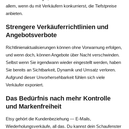
allem, wenn du mit Verkäufern konkurrierst, die Tiefstpreise
Beispielstapel 1: Etsy + Shopify
anbieten.
Beispielstapel 2: Etsy + eBay
Strengere Verkäuferrichtlinien und
Beispielstapel 3: Etsy + POD Marketplace
Angebotsverbote
Letzte Gedanken — Die richtige Etsy-Alternative finden
Richtlinienaktualisierungen können ohne Vorwarnung erfolgen,
und wenn doch, können Angebote über Nacht verschwinden.
Häufig gestellte Fragen zu Alternativen zu Etsy
Selbst wenn Sie irgendwann wieder eingestellt werden, haben
Was ist die beste Alternative zu Etsy?
Sie bereits an Sichtbarkeit, Dynamik und Umsatz verloren.
Aufgrund dieser Unvorhersehbarkeit fühlen sich viele
Gibt es eine günstigere Alternative zu Etsy?
Verkäufer exponiert.
Wer ist Etsys größter Konkurrent?
Das Bedürfnis nach mehr Kontrolle
Was ist die beste Etsy-Alternative für digitale Produkte?
und Markenfreiheit
Was ist besser für POD: Etsy oder Redbubble/Society6?
Etsy gehört die Kundenbeziehung — E-Mails,
Wiederholungsverkäufe, all das. Du kannst dein Schaufenster