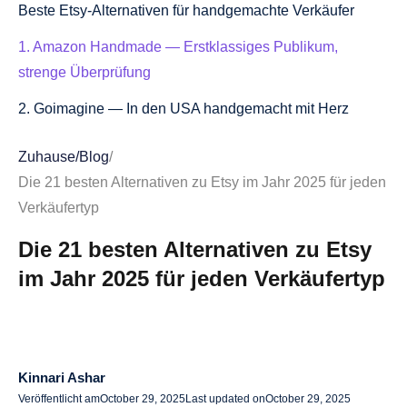
Beste Etsy-Alternativen für handgemachte Verkäufer
1. Amazon Handmade — Erstklassiges Publikum,
strenge Überprüfung
2. Goimagine — In den USA handgemacht mit Herz
3. Bonanza — Niedrige Gebühren und
Zuhause
/
Blog
/
Verhandlungsfunktionen
Die 21 besten Alternativen zu Etsy im Jahr 2025 für jeden
4. Folksy — Handgemachte Community aus
Verkäufertyp
Großbritannien
Die 21 besten Alternativen zu Etsy
Beste Etsy-Alternativen für digitale Downloads und
im Jahr 2025 für jeden Verkäufertyp
Ausdrucke
5. Kreativer Markt — Kreatives Premium-Publikum
6. Gumroad — Einfach, gestalterfreundlich
Kinnari Ashar
Veröffentlicht am
October 29, 2025
Last updated on
October 29, 2025
7. WooCommerce + Einfache digitale Downloads —