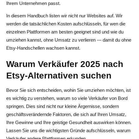
Build-Your-Own-Store-Alternativen zu Etsy
Ihrem Unternehmen passt.
15. Shopify — Skalierbar und App-gesteuert
In diesem Handbuch listen wir nicht nur Websites auf. Wir
werden die tatsächlichen Kosten aufschlüsseln, für wen die
16. Großes Kartell — Am besten für kleine Kataloge
einzelnen Plattformen am besten geeignet sind und wie du
17. Squarespace — designorientiertes Branding
umziehen kannst, ohne Umsatz zu verlieren — damit du ohne
Etsy-Handschellen wachsen kannst.
18. WooCommerce — Maximale Flexibilität
Warum Verkäufer 2025 nach
Regionale Etsy-Alternativen, die eine Überlegung wert
sind
Etsy-Alternativen suchen
19. Madeit — Australiens Marktplatz für handgefertigte
Bevor Sie sich entscheiden, wohin Sie umziehen möchten, ist
Produkte
es wichtig zu verstehen, warum so viele Verkäufer von Bord
20. DaWanda — Europäischer Kreativmarktplatz
springen. Dies sind nicht nur kleine Ärgernisse, sondern
geschäftsverändernde Faktoren, die sich auf Ihren Umsatz,
21. iCraft — Kanadas Craft-First-Plattform
Ihre Gewinne und Ihre geistige Gesundheit auswirken können.
Migrationsleitfaden — Von Etsy wechseln, ohne Umsatz
Lassen Sie uns die wichtigsten Gründe aufschlüsseln, warum
Verkäufer andere Plattformen erkunden.
zu verlieren