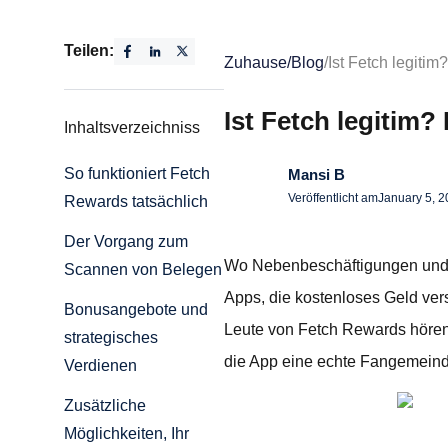
Teilen:
Zuhause
/
Blog
/
Ist Fetch legiti
Ist Fetch legitim
Inhaltsverzeichniss
So funktioniert Fetch
Mansi B
Veröffentlicht am
January 5, 
Rewards tatsächlich
Der Vorgang zum
Wo Nebenbeschäftigungen und p
Scannen von Belegen
Apps, die kostenloses Geld ver
Bonusangebote und
Leute von Fetch Rewards hören.
strategisches
die App eine echte Fangemeind
Verdienen
Zusätzliche
Möglichkeiten, Ihr