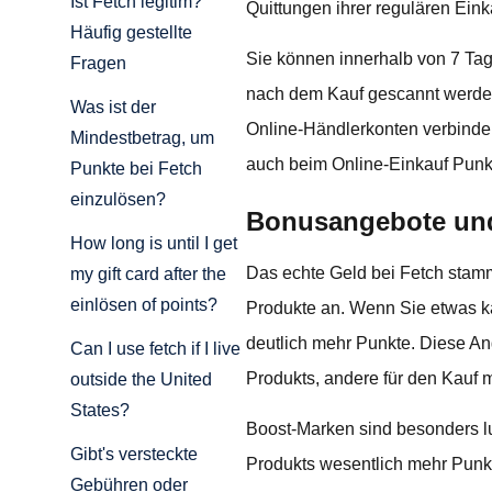
Ist Fetch legitim?
Quittungen ihrer regulären Ein
Häufig gestellte
Sie können innerhalb von 7 Ta
Fragen
nach dem Kauf gescannt werden.
Was ist der
Online-Händlerkonten verbinden
Mindestbetrag, um
auch beim Online-Einkauf Pun
Punkte bei Fetch
einzulösen?
Bonusangebote und
How long is until I get
Das echte Geld bei Fetch stam
my gift card after the
einlösen of points?
Produkte an. Wenn Sie etwas ka
deutlich mehr Punkte. Diese An
Can I use fetch if I live
Produkts, andere für den Kauf 
outside the United
States?
Boost-Marken sind besonders lu
Gibt's versteckte
Produkts wesentlich mehr Pun
Gebühren oder