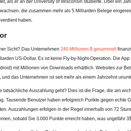
, als er an der University of Wisconsin studierte. Über ein Jahr
ewachsen, die zusammen mehr als 5 Milliarden Belege eingerei
 verdient haben.
tor
cher Sicht? Das Unternehmen
240 Millionen $ gesammelt
finanzi
iarden US-Dollar. Es ist keine Fly-by-Night-Operation. Die App 
droid) mit Millionen von Downloads erhältlich. Websites zur B
g, und das Unternehmen ist seit mehr als einem Jahrzehnt ununt
e tatsächliche Auszahlung geht? Dies ist die Frage, die am wicht
kung. Tausende Benutzer haben erfolgreich Punkte gegen echte 
en. Auszahlungen erfolgen in der Regel innerhalb von 72 Stun
en, sobald Sie 3.000 Punkte erreicht haben, was ungefähr 3$ 