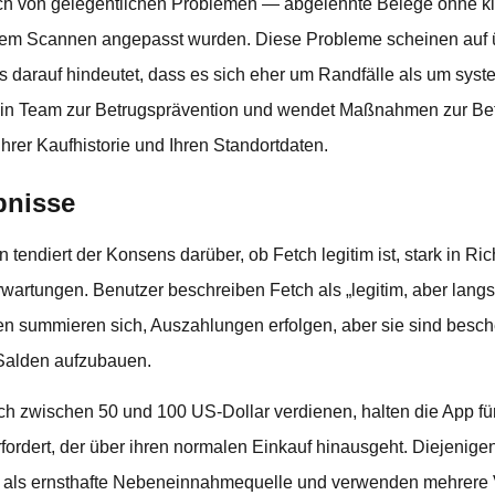
ch von gelegentlichen Problemen — abgelehnte Belege ohne kla
dem Scannen angepasst wurden. Diese Probleme scheinen auf 
as darauf hindeutet, dass es sich eher um Randfälle als um sys
in Team zur Betrugsprävention und wendet Maßnahmen zur Bet
hrer Kaufhistorie und Ihren Standortdaten.
bnisse
tendiert der Konsens darüber, ob Fetch legitim ist, stark in Ri
rwartungen. Benutzer beschreiben Fetch als „legitim, aber langs
 summieren sich, Auszahlungen erfolgen, aber sie sind besch
Salden aufzubauen.
ich zwischen 50 und 100 US-Dollar verdienen, halten die App für
ordert, der über ihren normalen Einkauf hinausgeht. Diejenigen
es als ernsthafte Nebeneinnahmequelle und verwenden mehrere