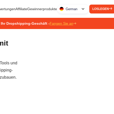
ertungen
Affiliate
Gewinnerprodukte
German
LOSLEGEN
 Ihr Dropshipping-Geschäft -
Fangen Sie an
mit
 Tools und
ipping-
szubauen.