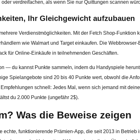
 oder verdreifachen, als wenn Sie nur Quittungen scannen wür
hkeiten, Ihr Gleichgewicht aufzubauen
mehrere Verdienstmöglichkeiten. Mit der Fetch Shop-Funktion 
händlern wie Walmart und Target einkaufen. Die Webbrowser-Er
ack für Online-Einkäufe in teilnehmenden Geschäften.
tion — du kannst Punkte sammeln, indem du Handyspiele herunte
nige Spielangebote sind 20 bis 40 Punkte wert, obwohl die Anfo
e Empfehlungen schnell: Jedes Mal, wenn sich jemand mit dei
ältst du 2.000 Punkte (ungefähr 2$).
tim? Was die Beweise zeigen
eine echte, funktionierende Prämien-App, die seit 2013 in Betrie