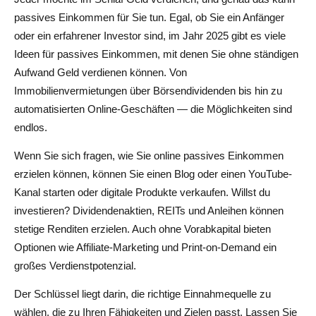
Was ist die beste Idee für passives Einkommen für
passives Einkommen für Sie tun. Egal, ob Sie ein Anfänger
Anfänger im Jahr 2025?
oder ein erfahrener Investor sind, im Jahr 2025 gibt es viele
Kann ich ohne Geld passives Einkommen erzielen?
Ideen für passives Einkommen, mit denen Sie ohne ständigen
Aufwand Geld verdienen können. Von
Was sind die profitabelsten Ideen für passives
Immobilienvermietungen über Börsendividenden bis hin zu
Einkommen im Jahr 2025?
automatisierten Online-Geschäften — die Möglichkeiten sind
endlos.
Wie lange dauert es, passives Einkommen zu
verdienen?
Wenn Sie sich fragen, wie Sie online passives Einkommen
erzielen können, können Sie einen Blog oder einen YouTube-
Ist passives Einkommen wirklich ohne weiteres möglich?
Kanal starten oder digitale Produkte verkaufen. Willst du
investieren? Dividendenaktien, REITs und Anleihen können
stetige Renditen erzielen. Auch ohne Vorabkapital bieten
Optionen wie Affiliate-Marketing und Print-on-Demand ein
großes Verdienstpotenzial.
Der Schlüssel liegt darin, die richtige Einnahmequelle zu
wählen, die zu Ihren Fähigkeiten und Zielen passt. Lassen Sie