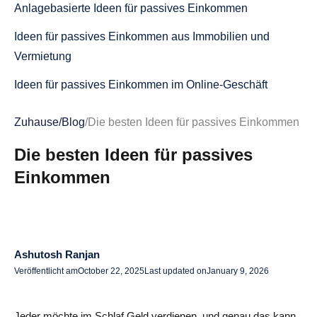
Anlagebasierte Ideen für passives Einkommen
Ideen für passives Einkommen aus Immobilien und
Vermietung
Ideen für passives Einkommen im Online-Geschäft
Marketingbasierte Ideen für passives Einkommen
Zuhause
/
Blog
/
Die besten Ideen für passives Einkommen
Alternative passive Einkommensströme
Die besten Ideen für passives
So wählen Sie die richtige Idee für passives Einkommen
Einkommen
Häufige Herausforderungen und wie man sie überwindet
Letzte Gedanken — Aufbau eines nachhaltigen passiven
Einkommens
Ashutosh Ranjan
Veröffentlicht am
October 22, 2025
Last updated on
January 9, 2026
Häufig gestellte Fragen für effektive Ideen für passives
Einkommen für 2025
Jeder möchte im Schlaf Geld verdienen, und genau das kann