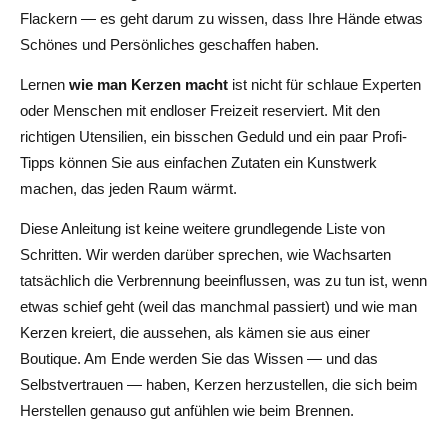
Flackern — es geht darum zu wissen, dass Ihre Hände etwas
Schritt 6: Gießen Sie das Wachs
Schönes und Persönliches geschaffen haben.
Schritt 7: Kühlen und aushärten
Lernen
wie man Kerzen macht
ist nicht für schlaue Experten
Kreative Techniken, die Aufmerksamkeit erregen:
oder Menschen mit endloser Freizeit reserviert. Mit den
Schichten, Einbettungen und Marmorierung
richtigen Utensilien, ein bisschen Geduld und ein paar Profi-
Tipps können Sie aus einfachen Zutaten ein Kunstwerk
Mehrschichtige Kerzen
machen, das jeden Raum wärmt.
Eingebettete Objekte
Diese Anleitung ist keine weitere grundlegende Liste von
Marmorierte und verwirbelte Effekte
Schritten. Wir werden darüber sprechen, wie Wachsarten
tatsächlich die Verbrennung beeinflussen, was zu tun ist, wenn
Häufig auftretende Kerzenprobleme schnell beheben:
etwas schief geht (weil das manchmal passiert) und wie man
Problembehandlung und Expertentipps
Kerzen kreiert, die aussehen, als kämen sie aus einer
Dolinen
Boutique. Am Ende werden Sie das Wissen — und das
Selbstvertrauen — haben, Kerzen herzustellen, die sich beim
Tunnelbau
Herstellen genauso gut anfühlen wie beim Brennen.
Dochtpilze