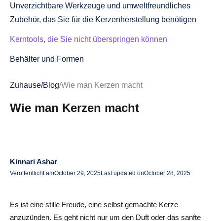
Unverzichtbare Werkzeuge und umweltfreundliches
Zubehör, das Sie für die Kerzenherstellung benötigen
Kerntools, die Sie nicht überspringen können
Behälter und Formen
Umweltfreundliche Entscheidungen
Zuhause
/
Blog
/
Wie man Kerzen macht
Anleitung zur Kerzenherstellung Schritt für Schritt: Vom
Wie man Kerzen macht
schmelzenden Wachs zum perfekten Abbrand
Schritt 1: Bereite deinen Workspace vor
Schritt 2: Messen Sie Ihre Zutaten
Kinnari Ashar
Schritt 3: Schmelzen Sie das Wachs
Veröffentlicht am
October 29, 2025
Last updated on
October 28, 2025
Schritt 4: Bereite den Docht vor
Es ist eine stille Freude, eine selbst gemachte Kerze
Schritt 5: Duft und Farbe hinzufügen
anzuzünden. Es geht nicht nur um den Duft oder das sanfte