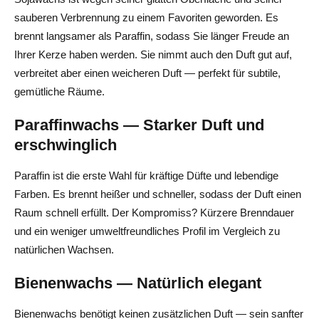
Kaufen Sie intelligent nach Vorräten
sauberen Verbrennung zu einem Favoriten geworden. Es
brennt langsamer als Paraffin, sodass Sie länger Freude an
Streichen Sie Ihr Budget mit DIY-Hacks
Ihrer Kerze haben werden. Sie nimmt auch den Duft gut auf,
verbreitet aber einen weicheren Duft — perfekt für subtile,
Fazit — Vom ersten Schluck bis zum finalen Glow
gemütliche Räume.
Häufig gestellte Fragen zur Herstellung von Kerzen
Paraffinwachs — Starker Duft und
Was ist das beste Wachs für die Kerzenherstellung?
erschwinglich
Wie viel Duftöl gibst du zu Kerzen hinzu?
Paraffin ist die erste Wahl für kräftige Düfte und lebendige
Kann man ätherische Öle in Kerzen verwenden?
Farben. Es brennt heißer und schneller, sodass der Duft einen
Raum schnell erfüllt. Der Kompromiss? Kürzere Brenndauer
Bei welcher Temperatur gießt man Sojawachs ein?
und ein weniger umweltfreundliches Profil im Vergleich zu
Wie lange sollte man eine Kerze aushärten lassen, bevor
natürlichen Wachsen.
sie brennt?
Bienenwachs — Natürlich elegant
Bienenwachs benötigt keinen zusätzlichen Duft — sein sanfter