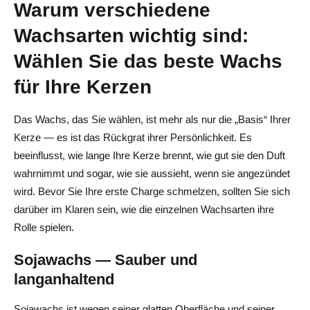
Warum verschiedene
Nasse Stellen auf Glas
Wachsarten wichtig sind:
Testen Sie Ihre Kerze, bevor Sie sie verkaufen oder
Wählen Sie das beste Wachs
verschenken
für Ihre Kerzen
So lagern Sie Ihre fertigen Kerzen für maximale Qualität
Das Wachs, das Sie wählen, ist mehr als nur die „Basis“ Ihrer
Sicherheit geht vor + Nachhaltiges Aufräumen: Tipps zur
Kerze — es ist das Rückgrat ihrer Persönlichkeit. Es
Herstellung grüner Kerzen
beeinflusst, wie lange Ihre Kerze brennt, wie gut sie den Duft
Sichere Praktiken zur Kerzenherstellung
wahrnimmt und sogar, wie sie aussieht, wenn sie angezündet
wird. Bevor Sie Ihre erste Charge schmelzen, sollten Sie sich
Umweltfreundliche Entscheidungen
darüber im Klaren sein, wie die einzelnen Wachsarten ihre
Aufräumen ohne Chaos
Rolle spielen.
Kostengünstige Beschaffung: So budgetieren Sie Vorräte
Sojawachs — Sauber und
und finden erschwingliche Materialien
langanhaltend
Teilen Sie die Kosten pro Kerze auf
Sojawachs ist wegen seiner glatten Oberfläche und seiner