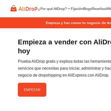
¿Por qué AliDrop?
Fijación
Blogs
Reseñas
Afi
Empieza y haz crecer tu negocio de d
Empieza a vender con AliD
hoy
Prueba AliDrop gratis y explora todas las herramient
servicios que necesitas para iniciar, administrar y hac
negocio de dropshipping en AliExpress con AliDrop.
EMPEZAR