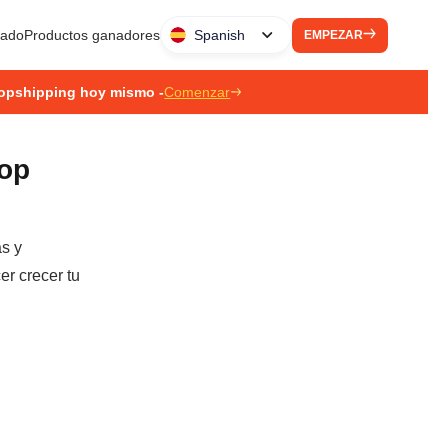
liado
Productos ganadores
Spanish
EMPEZAR
ropshipping hoy mismo -
Comenzar
rop
as y
er crecer tu