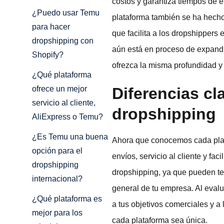
costos y garantiza tiempos de 
¿Puedo usar Temu
plataforma también se ha hecho
para hacer
que facilita a los dropshippers
dropshipping con
aún está en proceso de expandi
Shopify?
ofrezca la misma profundidad y
¿Qué plataforma
Diferencias cl
ofrece un mejor
servicio al cliente,
dropshipping
AliExpress o Temu?
¿Es Temu una buena
Ahora que conocemos cada plata
opción para el
envíos, servicio al cliente y fa
dropshipping
dropshipping, ya que pueden tene
internacional?
general de tu empresa. Al eval
¿Qué plataforma es
a tus objetivos comerciales y 
mejor para los
cada plataforma sea única.