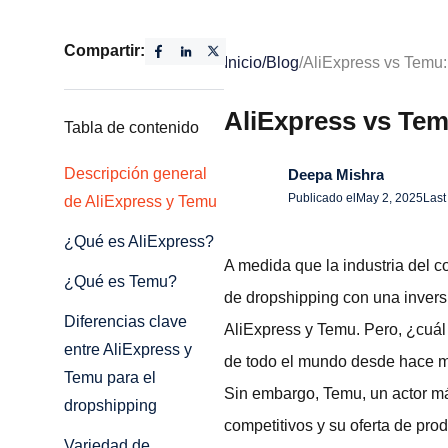
Compartir:
Inicio
/
Blog
/
AliExpress vs Temu:
AliExpress vs Tem
Tabla de contenido
Descripción general
Deepa Mishra
Publicado el
May 2, 2025
Last
de AliExpress y Temu
¿Qué es AliExpress?
A medida que la industria del 
¿Qué es Temu?
de dropshipping con una invers
Diferencias clave
AliExpress y Temu. Pero, ¿cuál 
entre AliExpress y
de todo el mundo desde hace mu
Temu para el
Sin embargo, Temu, un actor má
dropshipping
competitivos y su oferta de pro
Variedad de