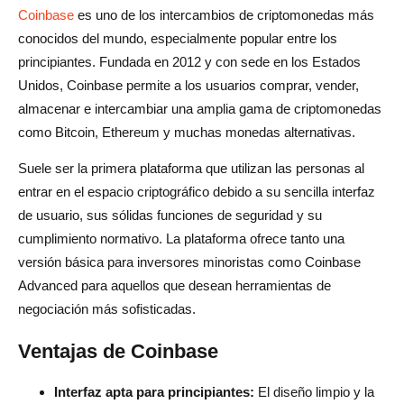
7. Calidad de las aplicaciones móviles
Coinbase
es uno de los intercambios de criptomonedas más
conocidos del mundo, especialmente popular entre los
8. Acceso a DeFi o NFT
principiantes. Fundada en 2012 y con sede en los Estados
9. Accesibilidad geográfica
Unidos, Coinbase permite a los usuarios comprar, vender,
almacenar e intercambiar una amplia gama de criptomonedas
10. Opciones de retiro y depósito
como Bitcoin, Ethereum y muchas monedas alternativas.
Reflexiones finales: ¿Es hora de dejar Coinbase?
Suele ser la primera plataforma que utilizan las personas al
Preguntas frecuentes sobre las alternativas de Coinbase
entrar en el espacio criptográfico debido a su sencilla interfaz
de usuario, sus sólidas funciones de seguridad y su
¿Cómo comprar criptomonedas sin Coinbase?
cumplimiento normativo. La plataforma ofrece tanto una
¿Cuál es la mejor alternativa a Coinbase?
versión básica para inversores minoristas como Coinbase
Advanced para aquellos que desean herramientas de
¿Qué es más seguro que Coinbase?
negociación más sofisticadas.
¿Quién tiene comisiones más bajas que Coinbase?
Ventajas de Coinbase
¿Existe una aplicación como Coinbase?
Interfaz apta para principiantes:
El diseño limpio y la