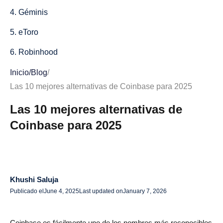
4. Géminis
5. eToro
6. Robinhood
7. Bitstamp
Inicio
/
Blog
/
Las 10 mejores alternativas de Coinbase para 2025
8. MEXC
Las 10 mejores alternativas de
9. OKX
Coinbase para 2025
10. KuCoin
¿Por qué necesita alternativas a Coinbase?
1. Altas tarifas que se acumulan con el tiempo
Khushi Saluja
2. Control limitado sobre las transacciones
Publicado el
June 4, 2025
Last updated on
January 7, 2026
3. Disponibilidad limitada de altcoins
Coinbase es fácilmente uno de los nombres más reconocibles