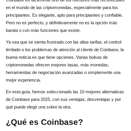
4. Atención al cliente más lenta
en el mundo de las criptomonedas, especialmente para los
principiantes. Es elegante, apto para principiantes y confiable.
5. Falta de funciones comerciales avanzadas
Pero no es perfecto, y definitivamente no es la opción más
6. Limitaciones y regulaciones geográficas
barata o con más funciones que existe.
7. Mejores incentivos en otros lugares
Ya sea que se sienta frustrado con las altas tarifas, el control
limitado o los problemas de atención al cliente de Coinbase, la
Cómo elegir la alternativa correcta de Coinbase
buena noticia es que tiene opciones. Varias bolsas de
1. Tarifas y costos de negociación
criptomonedas ofrecen mejores tasas, más monedas,
herramientas de negociación avanzadas o simplemente una
2. Disponibilidad de criptomonedas
mejor experiencia.
3. Seguridad y regulación
En esta guía, hemos seleccionado las 10 mejores alternativas
4. Facilidad de uso
de Coinbase para 2025, con sus ventajas, desventajas y por
qué puede elegir una sobre la otra.
5. Opciones de ganancias y apuestas
¿Qué es Coinbase?
6. Atención al cliente