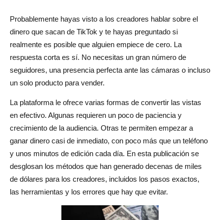
¿Cómo ganar dinero en TikTok rápidamente y
mantenerlo?
Probablemente hayas visto a los creadores hablar sobre el
dinero que sacan de TikTok y te hayas preguntado si
Conclusión
realmente es posible que alguien empiece de cero. La
Preguntas frecuentes sobre cómo hacer dinero en TikTok
respuesta corta es sí. No necesitas un gran número de
seguidores, una presencia perfecta ante las cámaras o incluso
¿Cuánto paga TikTok por cada 1000 visitas?
un solo producto para vender.
¿Necesito 1000 seguidores para ganar dinero en
La plataforma le ofrece varias formas de convertir las vistas
TikTok?
en efectivo. Algunas requieren un poco de paciencia y
crecimiento de la audiencia. Otras te permiten empezar a
¿Puedo ganar dinero en TikTok sin dar la cara?
ganar dinero casi de inmediato, con poco más que un teléfono
¿Cómo me pagan por las vistas de TikTok?
y unos minutos de edición cada día. En esta publicación se
desglosan los métodos que han generado decenas de miles
¿El programa TikTok Creator Rewards está disponible en
de dólares para los creadores, incluidos los pasos exactos,
Canadá?
las herramientas y los errores que hay que evitar.
¿Qué se considera una vista cualificada?