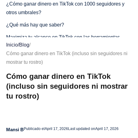
¿Cómo ganar dinero en TikTok con 1000 seguidores y
otros umbrales?
¿Qué más hay que saber?
Maximiza tu alcance en TikTok con las herramientas
Inicio
/
Blog
/
adecuadas
Cómo ganar dinero en TikTok (incluso sin seguidores ni
Estrategias de creación de contenido que generan
mostrar tu rostro)
millones de visitas
Cómo ganar dinero en TikTok
Tu gancho son los tres primeros segundos de tu vídeo
(incluso sin seguidores ni mostrar
La retención es la segunda pieza del rompecabezas
tu rostro)
No necesitas reinventar la rueda con cada vídeo
La consistencia importa más que la perfección
Errores comunes que limitan tus ganancias en TikTok
Publicado el
April 17, 2026
Last updated on
April 17, 2026
Mansi B