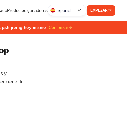
liado
Productos ganadores
Spanish
EMPEZAR
ropshipping hoy mismo -
Comenzar
rop
as y
er crecer tu