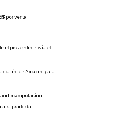
5$ por venta.
de el proveedor envía el
l almacén de Amazon para
 and manipulacíon
.
o del producto.