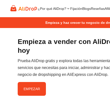
¿Por qué AliDrop?
Fijación
Blogs
Reseñas
Afi
Empieza y haz crecer tu negocio de d
Empieza a vender con AliD
hoy
Prueba AliDrop gratis y explora todas las herramient
servicios que necesitas para iniciar, administrar y hac
negocio de dropshipping en AliExpress con AliDrop.
EMPEZAR