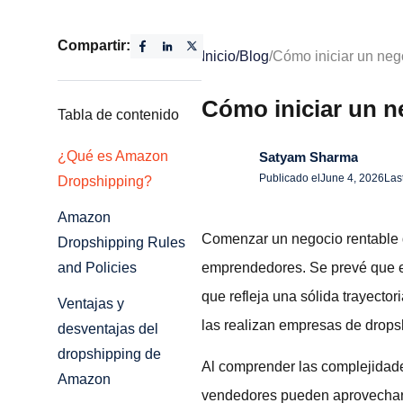
Compartir:
Inicio
/
Blog
/
Cómo iniciar un neg
Cómo iniciar un n
Tabla de contenido
¿Qué es Amazon
Satyam Sharma
Publicado el
June 4, 2026
Las
Dropshipping?
Amazon
Comenzar un negocio rentable 
Dropshipping Rules
emprendedores. Se prevé que el
and Policies
que refleja una sólida trayect
Ventajas y
las realizan empresas de dropsh
desventajas del
dropshipping de
Al comprender las complejidades
Amazon
vendedores pueden aprovechar 