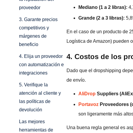
Mediano (1 a 2 libras):
4,
proveedor
Grande (2 a 3 libras):
5,8
3. Garante precios
competitivos y
En el caso de un producto de 2
márgenes de
Logística de Amazon) pueden osc
beneficio
4. Costos de los pr
4. Elija un proveedor
con automatización e
Dado que el dropshipping depen
integraciones
de envío.
5. Verifique la
atención al cliente y
AliDrop
Suppliers (AliE
las políticas de
Portavoz
Proveedores (c
devolución
son ligeramente más altos
Las mejores
Una buena regla general es asp
herramientas de