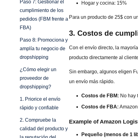
Paso 7: Gestionar el
Hogar y cocina: 15%
cumplimiento de los
Para un producto de 25$ con una
pedidos (FBM frente a
FBA)
3. Costos de cumpl
Paso 8: Promociona y
Con el envío directo, la mayorí
amplía tu negocio de
dropshipping
producto directamente al cliente
¿Cómo elegir un
Sin embargo, algunos eligen F
proveedor de
un envío más rápido.
dropshipping?
Costos de FBM:
No hay t
1. Priorice el envío
Costos de FBA:
Amazon
rápido y confiable
2. Compruebe la
Example of Amazon Logistic
calidad del producto y
Pequeño (menos de 1 lib
la reputación del