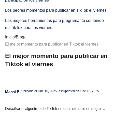
participación los viernes
Los peores momentos para publicar en TikTok el viernes
Las mejores herramientas para programar tu contenido
de TikTok para los viernes
Inicio
/
Blog
/
Conclusión
El mejor momento para publicar en Tiktok el viernes
Preguntas frecuentes sobre el mejor momento para
El mejor momento para publicar en
publicar en TikTok los viernes
Tiktok el viernes
¿Es realmente a las 7 de la tarde el mejor momento para
publicar en TikTok los viernes?
¿Cómo compruebo las horas activas de mis seguidores
en TikTok?
Publicado el
June 16, 2025
Last updated on
June 15, 2025
Mansi B
¿Debo publicar el mismo tipo de contenido todos los
viernes?
Descifrar el algoritmo de TikTok no consiste solo en seguir la