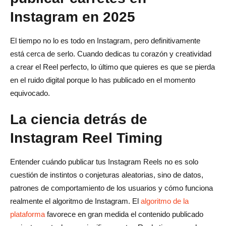
Conclusión
Instagram en 2025
Preguntas frecuentes sobre el mejor momento para
El tiempo no lo es todo en Instagram, pero definitivamente
publicar carretes en Instagram
está cerca de serlo. Cuando dedicas tu corazón y creatividad
¿Con qué frecuencia debo publicar Instagram Reels para
a crear el Reel perfecto, lo último que quieres es que se pierda
en el ruido digital porque lo has publicado en el momento
lograr una interacción óptima?
equivocado.
¿Los Instagram Reels funcionan de manera diferente a
las publicaciones de vídeo normales en términos de
La ciencia detrás de
tiempo?
Instagram Reel Timing
¿Debo publicar el mismo carrete varias veces en
Entender cuándo publicar tus Instagram Reels no es solo
diferentes horas óptimas?
cuestión de instintos o conjeturas aleatorias, sino de datos,
¿Cuánto tiempo debo esperar para ver los resultados de
patrones de comportamiento de los usuarios y cómo funciona
la publicación en el momento óptimo?
realmente el algoritmo de Instagram. El
algoritmo de la
plataforma
favorece en gran medida el contenido publicado