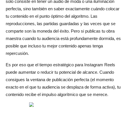
solo consiste en tener un audio de moda o una iluminación
Patrones específicos de la industria
perfecta, sino también en saber exactamente cuándo colocar
tu contenido en el punto óptimo del algoritmo. Las
Audiencias profesionales frente a audiencias casuales
reproducciones, las partidas guardadas y las veces que se
El factor del algoritmo: cómo el tiempo afecta el alcance y
comparte son la moneda del éxito. Pero si publicas tu obra
el compromiso
maestra cuando tu audiencia está profundamente dormida, es
posible que incluso tu mejor contenido apenas tenga
El principio de velocidad de compromiso
repercusión.
Distribución de pestañas Feed frente a Reels
Es por eso que el tiempo estratégico para Instagram Reels
Estrategias de temporización específicas de la industria
puede aumentar o reducir tu potencial de alcance. Cuando
consigues la ventana de publicación perfecta (el momento
Comercio electrónico y venta minorista
exacto en el que tu audiencia se desplaza de forma activa), tu
Comida y bebida
contenido recibe el impulso algorítmico que se merece.
Fitness y bienestar
Entretenimiento y estilo de vida