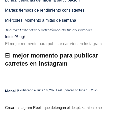
Lunes: Ventanas de máxima participación
Martes: tiempos de rendimiento consistentes
Miércoles: Momento a mitad de semana
Jueves: Calendario estratégico de fin de semana
Inicio
/
Blog
/
Viernes: horario de anticipación de fin de semana
El mejor momento para publicar carretes en Instagram
Estrategia de publicación de fin de semana
El mejor momento para publicar
Sábado: horario flexible de fin de semana
carretes en Instagram
Domingo: Patrones de compromiso relajados
Comprender a su audiencia: la base de una
sincronización óptima
Publicado el
June 16, 2025
Last updated on
June 15, 2025
Mansi B
Grupos de edad y hábitos en las redes sociales
Crear Instagram Reels que detengan el desplazamiento no
Ubicación geográfica