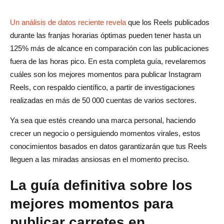
Pruebas y optimización: Cómo encontrar el momento
perfecto
Un análisis de datos reciente revela
que los Reels publicados
El enfoque de pruebas sistemáticas
durante las franjas horarias óptimas pueden tener hasta un
125% más de alcance en comparación con las publicaciones
Métricas clave para rastrear
fuera de las horas pico. En esta completa guía, revelaremos
Uso de Instagram Analytics para obtener información
cuáles son los mejores momentos para publicar Instagram
Reels, con respaldo científico, a partir de investigaciones
sobre el tiempo
realizadas en más de 50 000 cuentas de varios sectores.
Sinergia entre la duración y el tiempo del contenido
Ya sea que estés creando una marca personal, haciendo
Estrategia de contenido de formato corto
crecer un negocio o persiguiendo momentos virales, estos
conocimientos basados en datos garantizarán que tus Reels
Consideraciones sobre el contenido más extenso
lleguen a las miradas ansiosas en el momento preciso.
Los peores momentos para publicar carretes en
La guía definitiva sobre los
Instagram
mejores momentos para
Las mejores herramientas para crear carretes de
Instagram
publicar carretes en