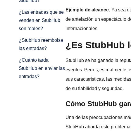
StubHub?
Ejemplo de alcance:
Ya sea qu
¿Las entradas que se
de antelación un espectáculo d
venden en StubHub
internacionales.
son reales?
¿StubHub reembolsa
¿Es StubHub l
las entradas?
¿Cuánto tarda
StubHub se ha ganado la reputa
StubHub en enviar las
eventos. Pero, ¿es realmente l
entradas?
sus características, las medida
de su fiabilidad y seguridad.
Cómo StubHub garan
Una de las preocupaciones más 
StubHub aborda este problema 