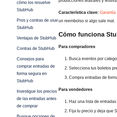
producciones teatrales y festiva
cómo los resuelve
StubHub
Característica clave:
Garantía
Pros y contras de usar
un reembolso si algo sale mal.
StubHub
Cómo funciona Stu
Ventajas de StubHub
Para compradores
Contras de StubHub
Busca eventos por categor
Consejos para
comprar entradas de
Selecciona tus boletos pre
forma segura en
Compra entradas de forma
StubHub
Para vendedores
Investigue los precios
de las entradas antes
Haz una lista de entradas 
de comprar
Fija tu precio y deja que
Busque opciones de