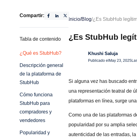
Compartir:
Inicio
/
Blog
/
¿Es StubHub legíti
¿Es StubHub legí
Tabla de contenido
¿Qué es StubHub?
Khushi Saluja
Publicado el
May 23, 2025
Las
Descripción general
de la plataforma de
Si alguna vez has buscado entr
StubHub
una representación teatral de 
Cómo funciona
plataformas en línea, surge un
StubHub para
compradores y
Como una de las plataformas 
vendedores
popularidad por su amplia selec
Popularidad y
autenticidad de las entradas, la