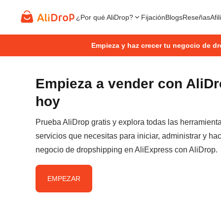
¿Por qué AliDrop?
Fijación
Blogs
Reseñas
Afi
Empieza y haz crecer tu negocio de d
Empieza a vender con AliD
hoy
Prueba AliDrop gratis y explora todas las herramient
servicios que necesitas para iniciar, administrar y hac
negocio de dropshipping en AliExpress con AliDrop.
EMPEZAR