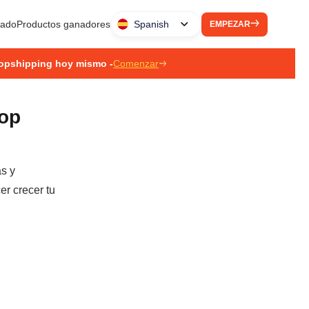
liado
Productos ganadores
Spanish
EMPEZAR
ropshipping hoy mismo -
Comenzar
rop
as y
er crecer tu