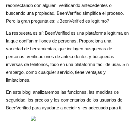
reconectando con alguien, verificando antecedentes o
1. Spokeo
buscando una propiedad, BeenVerified simplifica el proceso.
2. Buscador de personas
Pero la gran pregunta es: ¿BeenVerified es legítimo?
3. TruthFinder
La respuesta es sí: BeenVerified es una plataforma legítima en
la que confían millones de personas. Proporciona una
¿Cuál es el adecuado para usted?
variedad de herramientas, que incluyen búsquedas de
personas, verificaciones de antecedentes y búsquedas
Conclusión
inversas de teléfonos, todo en una plataforma fácil de usar. Sin
Preguntas frecuentes sobre BeenVerified
embargo, como cualquier servicio, tiene ventajas y
limitaciones.
¿Es seguro usar BeenVerified?
En este blog, analizaremos las funciones, las medidas de
¿BeenVerified es realmente gratis?
seguridad, los precios y los comentarios de los usuarios de
¿BeenVerified notifica a la persona?
BeenVerified para ayudarte a decidir si es adecuado para ti.
¿Cómo me elimino de BeenVerified?
¿BeenVerified muestra fotos?