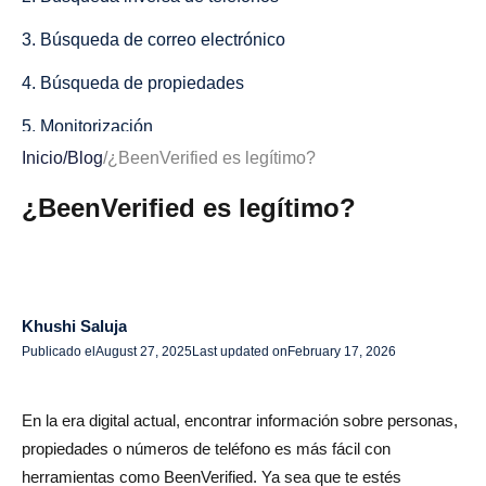
3. Búsqueda de correo electrónico
4. Búsqueda de propiedades
5. Monitorización
Inicio
/
Blog
/
¿BeenVerified es legítimo?
6. Búsqueda de dinero no reclamado
¿BeenVerified es legítimo?
¿BeenVerified es legítimo?
Por qué BeenVerified se considera legítimo
¿Es seguro usar BeenVerified?
Khushi Saluja
Ventajas y desventajas de usar BeenVerified
Publicado el
August 27, 2025
Last updated on
February 17, 2026
Ventajas de BeenVerified
En la era digital actual, encontrar información sobre personas,
Inconvenientes de BeenVerified
propiedades o números de teléfono es más fácil con
Alternativas a BeenVerified
herramientas como BeenVerified. Ya sea que te estés