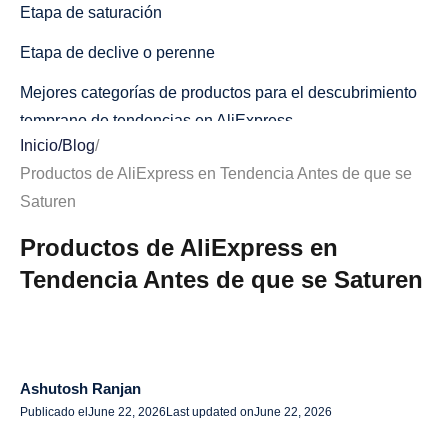
Etapa de saturación
Etapa de declive o perenne
Mejores categorías de productos para el descubrimiento
temprano de tendencias en AliExpress
Inicio
/
Blog
/
¿Cómo identificar productos en tendencia en AliExpress
Productos de AliExpress en Tendencia Antes de que se
antes de que se saturen?
Saturen
Usa los productos más vendidos de AliExpress como
Productos de AliExpress en
filtro inicial
Tendencia Antes de que se Saturen
Rastrea la velocidad de los pedidos, no solo el total de
pedidos
Verifica las fechas de las reseñas y las fotos de los
Ashutosh Ranjan
clientes
Publicado el
June 22, 2026
Last updated on
June 22, 2026
Usa TikTok e Instagram para encontrar señales sociales