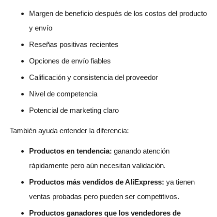
¿Cómo encuentro productos de tendencia en AliExpress
Margen de beneficio después de los costos del producto
antes de que se saturen?
y envío
¿Cuál es la mejor manera de saber si un producto de
Reseñas positivas recientes
AliExpress está saturado?
Opciones de envío fiables
¿Son buenos los productos más vendidos de AliExpress
Calificación y consistencia del proveedor
para dropshipping?
Nivel de competencia
¿Qué métricas debo revisar antes de vender un producto
Potencial de marketing claro
de AliExpress en tendencia?
También ayuda entender la diferencia:
¿Cuántos pedidos debe tener un producto de AliExpress
Productos en tendencia:
ganando atención
antes de que lo pruebe?
rápidamente pero aún necesitan validación.
¿Cómo puedo usar TikTok para encontrar productos de
Productos más vendidos de AliExpress:
ya tienen
AliExpress en tendencia?
ventas probadas pero pueden ser competitivos.
¿Qué tipos de productos de AliExpress suelen volverse
Productos ganadores que los vendedores de