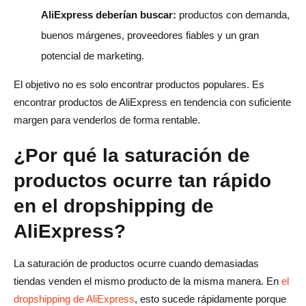
tendencia más rápido?
AliExpress deberían buscar:
productos con demanda,
¿Puede AliDrop ayudarme a vender productos de
buenos márgenes, proveedores fiables y un gran
AliExpress en tendencia?
potencial de marketing.
¿Debería vender productos virales o productos
El objetivo no es solo encontrar productos populares. Es
perennes?
encontrar productos de AliExpress en tendencia con suficiente
margen para venderlos de forma rentable.
¿Cuál es el mayor error que cometen los principiantes
con los productos de AliExpress en tendencia?
¿Por qué la saturación de
productos ocurre tan rápido
en el dropshipping de
AliExpress?
La saturación de productos ocurre cuando demasiadas
tiendas venden el mismo producto de la misma manera. En
el
dropshipping de AliExpress
, esto sucede rápidamente porque