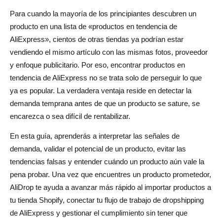
tempranas
Para cuando la mayoría de los principiantes descubren un
Usa Google Trends para conocer la dirección de la
producto en una lista de «productos en tendencia de
AliExpress», cientos de otras tiendas ya podrían estar
demanda
vendiendo el mismo artículo con las mismas fotos, proveedor
Comprueba Amazon, Etsy y Temu para la demanda en
y enfoque publicitario. Por eso, encontrar productos en
múltiples mercados
tendencia de AliExpress no se trata solo de perseguir lo que
ya es popular. La verdadera ventaja reside en detectar la
Estudia las tiendas y anuncios de la competencia
demanda temprana antes de que un producto se sature, se
Busca productos que resuelvan problemas
encarezca o sea difícil de rentabilizar.
Lista de verificación para la validación de productos
En esta guía, aprenderás a interpretar las señales de
antes de añadirlo a tu tienda
demanda, validar el potencial de un producto, evitar las
tendencias falsas y entender cuándo un producto aún vale la
Validación de la demanda
pena probar. Una vez que encuentres un producto prometedor,
Validación de la competencia
AliDrop te ayuda a avanzar más rápido al importar productos a
tu tienda Shopify, conectar tu flujo de trabajo de dropshipping
Validación de proveedores
de AliExpress y gestionar el cumplimiento sin tener que