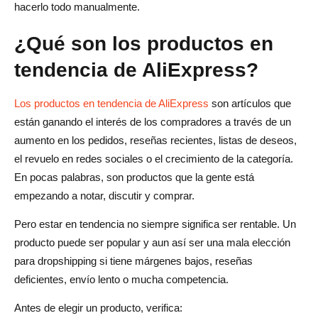
Validación de rentabilidad
hacerlo todo manualmente.
Validación de marketing
¿Qué son los productos en
Cómo usar AliDrop para lanzar productos de AliExpress
tendencia de AliExpress?
en tendencia más rápido
Los productos en tendencia de AliExpress
son artículos que
Señales de alerta de que un producto de AliExpress en
están ganando el interés de los compradores a través de un
tendencia ya está saturado
aumento en los pedidos, reseñas recientes, listas de deseos,
el revuelo en redes sociales o el crecimiento de la categoría.
Errores comunes que cometen los principiantes al seguir
En pocas palabras, son productos que la gente está
las tendencias de AliExpress
empezando a notar, discutir y comprar.
Marco rápido de investigación de productos: El método
Pero estar en tendencia no siempre significa ser rentable. Un
de las 5 señales
producto puede ser popular y aun así ser una mala elección
Conclusión
para dropshipping si tiene márgenes bajos, reseñas
deficientes, envío lento o mucha competencia.
Preguntas Frecuentes sobre Productos en Tendencia de
AliExpress
Antes de elegir un producto, verifica: