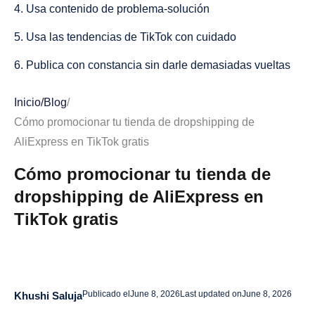
4. Usa contenido de problema-solución
5. Usa las tendencias de TikTok con cuidado
6. Publica con constancia sin darle demasiadas vueltas
7. Usa Hashtags Estratégicamente
Inicio
/
Blog
/
8. Convierte los comentarios en nuevos videos
Cómo promocionar tu tienda de dropshipping de
AliExpress en TikTok gratis
9. Crea videos estilo reseña
Cómo promocionar tu tienda de
10. Crea contenido en torno a un solo nicho
dropshipping de AliExpress en
11. Usa el SEO de TikTok en los subtítulos y el texto
TikTok gratis
12. Genera tráfico sin sonar insistente
13. Reutiliza el contenido de TikTok en otras plataformas
Errores comunes de marketing en TikTok que debes
Publicado el
June 8, 2026
Last updated on
June 8, 2026
Khushi Saluja
evitar