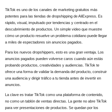
Conclusión
TikTok es uno de los canales de marketing gratuitos más
potentes para las tiendas de dropshipping de AliExpress. Es
Preguntas frecuentes sobre cómo promocionar una
rápido, visual, impulsado por tendencias y centrado en el
tienda de dropshipping de AliExpress en TikTok
descubrimiento de productos. Un simple video que muestre
¿Puedo promocionar mi tienda de dropshipping de
cómo un producto resuelve un problema cotidiano puede llegar
AliExpress en TikTok sin anuncios?
a miles de espectadores sin anuncios pagados.
¿Qué tipo de contenido de TikTok funciona mejor para
Para los nuevos dropshippers, esto es una gran ventaja. Los
anuncios pagados pueden volverse caros cuando aún estás
los productos de AliExpress?
probando productos, creatividades y audiencias. TikTok te
¿Con qué frecuencia debo publicar en TikTok para
ofrece una forma de validar la demanda del producto, construir
dropshipping?
una audiencia y dirigir tráfico a tu tienda antes de invertir en
anuncios.
¿Ayudan los hashtags a que los videos de dropshipping
de TikTok obtengan más vistas?
La clave es tratar TikTok como una plataforma de contenido,
no como un tablón de ventas directas. La gente no abre TikTok
¿Cómo puede ayudar AliDrop después de que TikTok
para ver presentaciones de productos. Se quedan por los
atraiga tráfico?