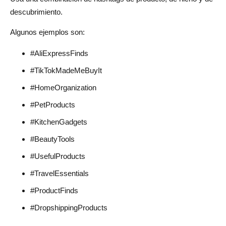
descubrimiento.
Algunos ejemplos son:
#AliExpressFinds
#TikTokMadeMeBuyIt
#HomeOrganization
#PetProducts
#KitchenGadgets
#BeautyTools
#UsefulProducts
#TravelEssentials
#ProductFinds
#DropshippingProducts