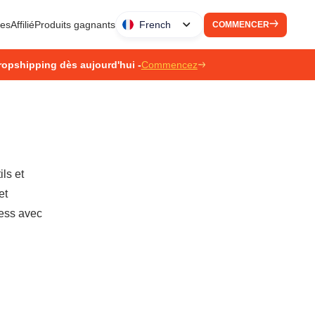
ues
Affilié
Produits gagnants
French
COMMENCER
ropshipping dès aujourd'hui -
Commencez
ls et
et
ress avec