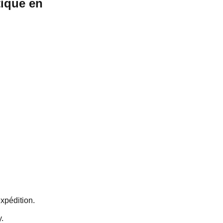
tique en
expédition.
.