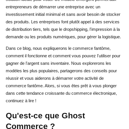
entrepreneurs de démarrer une entreprise avec un
Comment démarrer une entreprise de commerce fantôme
investissement initial minimal et sans avoir besoin de stocker
Étape 1 : Choisissez votre niche et votre public
des produits. Les entreprises font plutôt appel à des services
de distribution tiers, tels que le dropshipping, l'impression à la
Étape 2 : Sélectionnez le bon modèle commercial
demande ou les produits numériques, pour gérer la logistique.
Étape 3 : Trouvez des fournisseurs et des partenaires
Dans ce blog, nous expliquerons le commerce fantôme,
fiables
comment il fonctionne et comment vous pouvez l'utiliser pour
Étape 4 : Configurez votre boutique en ligne
gagner de l'argent sans inventaire. Nous explorerons les
modèles les plus populaires, partagerons des conseils pour
Étape 5 : Répertorier les produits ou services
réussir et vous aiderons à démarrer votre activité de
commerce fantôme. Alors, si vous êtes prêt à vous plonger
Étape 6 : Automatisez votre processus d'expédition
dans cette tendance croissante du commerce électronique,
Étape 7 : Mettre en œuvre une stratégie marketing
continuez à lire !
Étape 8 : Concentrez-vous sur l'expérience client et le
Qu'est-ce que Ghost
service
Commerce ?
Stratégies de marketing pour le commerce fantôme