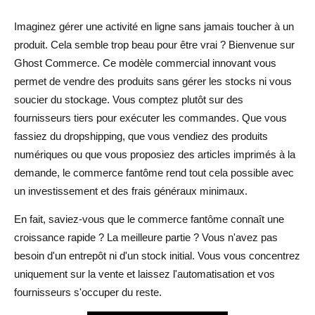
Imaginez gérer une activité en ligne sans jamais toucher à un
1. Marketing d'influence
produit. Cela semble trop beau pour être vrai ? Bienvenue sur
2. Campagnes de marketing par e-mail
Ghost Commerce. Ce modèle commercial innovant vous
permet de vendre des produits sans gérer les stocks ni vous
3. SEO pour le trafic organique
soucier du stockage. Vous comptez plutôt sur des
4. Publicité sur les réseaux sociaux
fournisseurs tiers pour exécuter les commandes. Que vous
fassiez du dropshipping, que vous vendiez des produits
5. Marketing de contenu et blogging
numériques ou que vous proposiez des articles imprimés à la
Inconvénients du commerce fantôme
demande, le commerce fantôme rend tout cela possible avec
un investissement et des frais généraux minimaux.
1. Marges bénéficiaires inférieures
En fait, saviez-vous que le commerce fantôme connaît une
2. Contrôle limité de la chaîne d'approvisionnement
croissance rapide ? La meilleure partie ? Vous n'avez pas
3. Compétition intense
besoin d'un entrepôt ni d'un stock initial. Vous vous concentrez
uniquement sur la vente et laissez l'automatisation et vos
4. Défis en matière de service client
fournisseurs s'occuper du reste.
5. Dépendance à l'égard de fournisseurs tiers