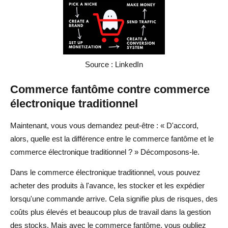
Conclusion
FAQ sur Ghost Commerce
Qu'est-ce que Ghost Commerce ?
Source : LinkedIn
Est-ce que n'importe qui peut créer une entreprise de
Commerce fantôme contre commerce
commerce fantôme ?
électronique traditionnel
Pouvez-vous vraiment gagner de l'argent avec le
Maintenant, vous vous demandez peut-être : « D'accord,
commerce fantôme ?
alors, quelle est la différence entre le commerce fantôme et le
Qu'est-ce qu'un exemple d'entreprise fantôme ?
commerce électronique traditionnel ? » Décomposons-le.
Comment démarrer le commerce fantôme ?
Dans le commerce électronique traditionnel, vous pouvez
acheter des produits à l'avance, les stocker et les expédier
Est-ce que Ghost Commerce est rentable ?
lorsqu'une commande arrive. Cela signifie plus de risques, des
coûts plus élevés et beaucoup plus de travail dans la gestion
des stocks. Mais avec le commerce fantôme, vous oubliez