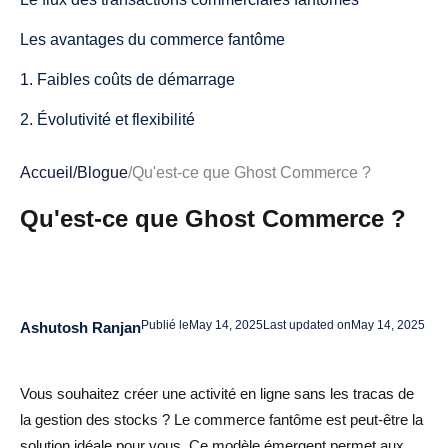
Les avantages du commerce fantôme
1. Faibles coûts de démarrage
2. Évolutivité et flexibilité
3. Indépendance du lieu
Accueil
/
Blogue
/
Qu'est-ce que Ghost Commerce ?
4. Pas de problèmes de gestion des stocks
Qu'est-ce que Ghost Commerce ?
Types de modèles de commerce fantôme
1. Livraison directe
2. Marketing d'affiliation
Publié le
May 14, 2025
Last updated on
May 14, 2025
Ashutosh Ranjan
3. Impression à la demande
Vous souhaitez créer une activité en ligne sans les tracas de
4. Étiquetage blanc
la gestion des stocks ? Le commerce fantôme est peut-être la
5. Produits numériques et abonnements
solution idéale pour vous. Ce modèle émergent permet aux