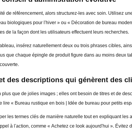
é de référencement, alors structurez-les avec soin. Utilisez u
peau biologiques pour l'hiver » ou « Décoration de bureau modern
es de la façon dont les utilisateurs effectuent leurs recherches.
tableau, insérez naturellement deux ou trois phrases cibles, ain
vous que chaque épingle de produit figure dans au moins deux ta
écouverte.
 et des descriptions qui génèrent des cl
plus que de jolies images ; elles ont besoin de titres et de descr
 se lire « Bureau rustique en bois | Idée de bureau pour petits es
er les termes clés de manière naturelle tout en expliquant les a
pel à l'action, comme « Achetez ce look aujourd'hui ». Évitez de