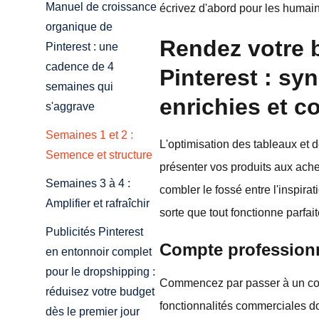
Manuel de croissance
écrivez d'abord pour les humains
organique de
Rendez votre 
Pinterest : une
cadence de 4
Pinterest : sy
semaines qui
enrichies et c
s'aggrave
Semaines 1 et 2 :
L'optimisation des tableaux et 
Semence et structure
présenter vos produits aux ache
Semaines 3 à 4 :
combler le fossé entre l'inspirat
Amplifier et rafraîchir
sorte que tout fonctionne parfai
Publicités Pinterest
Compte professionn
en entonnoir complet
pour le dropshipping :
Commencez par passer à un compt
réduisez votre budget
fonctionnalités commerciales do
dès le premier jour