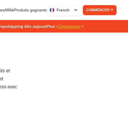
ues
Affilié
Produits gagnants
French
COMMENCER
ropshipping dès aujourd'hui -
Commencez
ls et
et
ress avec