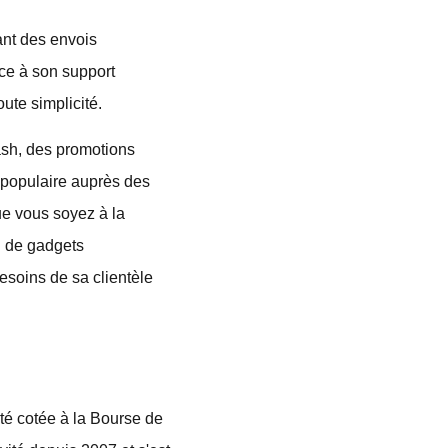
ant des envois
âce à son support
ute simplicité.
ash, des promotions
x populaire auprès des
ue vous soyez à la
u de gadgets
besoins de sa clientèle
été cotée à la Bourse de