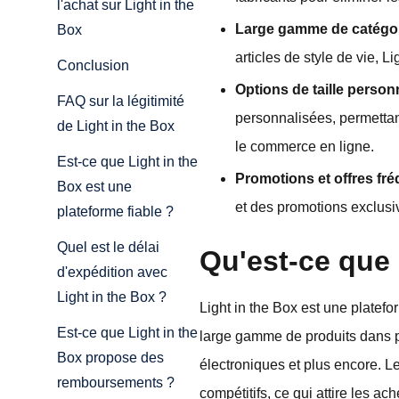
l'achat sur Light in the
Large gamme de catégor
Box
articles de style de vie, 
Conclusion
Options de taille person
FAQ sur la légitimité
personnalisées, permetta
de Light in the Box
le commerce en ligne.
Est-ce que Light in the
Promotions et offres fré
Box est une
et des promotions exclusiv
plateforme fiable ?
Quel est le délai
Qu'est-ce que 
d'expédition avec
Light in the Box ?
Light in the Box est une plate
Est-ce que Light in the
large gamme de produits dans 
Box propose des
électroniques et plus encore. L
remboursements ?
compétitifs, ce qui attire les a