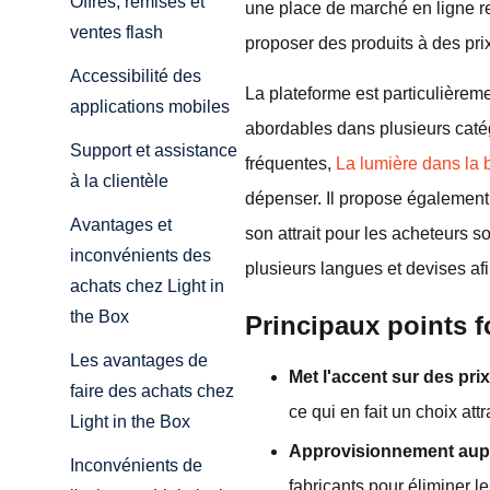
Offres, remises et
une place de marché en ligne r
ventes flash
proposer des produits à des prix
Accessibilité des
La plateforme est particulièrem
applications mobiles
abordables dans plusieurs caté
Support et assistance
fréquentes,
La lumière dans la 
à la clientèle
dépenser. Il propose également 
Avantages et
son attrait pour les acheteurs s
inconvénients des
plusieurs langues et devises afi
achats chez Light in
the Box
Principaux points 
Les avantages de
Met l'accent sur des pri
faire des achats chez
ce qui en fait un choix att
Light in the Box
Approvisionnement aupr
Inconvénients de
fabricants pour éliminer le