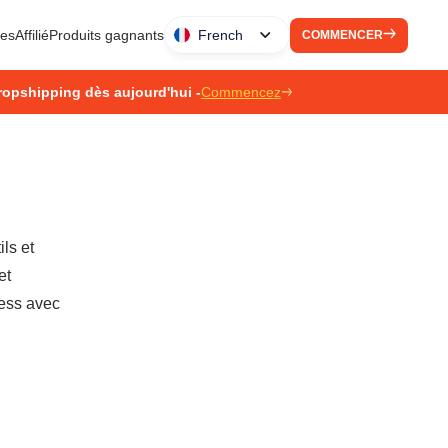
ues
Affilié
Produits gagnants
French
COMMENCER
ropshipping dès aujourd'hui -
Commencez
ls et
et
ress avec