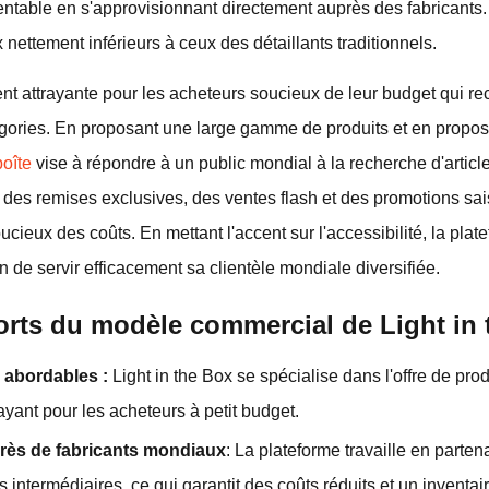
entable en s'approvisionnant directement auprès des fabricants
 nettement inférieurs à ceux des détaillants traditionnels.
ent attrayante pour les acheteurs soucieux de leur budget qui r
gories. En proposant une large gamme de produits et en propo
boîte
vise à répondre à un public mondial à la recherche d'article
des remises exclusives, des ventes flash et des promotions sais
oucieux des coûts. En mettant l'accent sur l'accessibilité, la pl
n de servir efficacement sa clientèle mondiale diversifiée.
forts du modèle commercial de Light in
x abordables :
Light in the Box se spécialise dans l'offre de prod
rayant pour les acheteurs à petit budget.
ès de fabricants mondiaux
: La plateforme travaille en partena
s intermédiaires, ce qui garantit des coûts réduits et un inventair