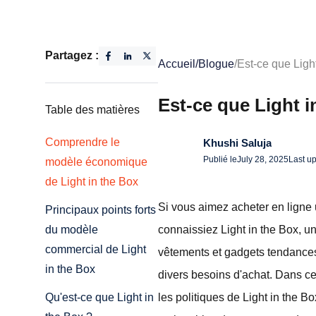
Partagez :
Accueil
/
Blogue
/
Est-ce que Light
Est-ce que Light i
Table des matières
Comprendre le
Khushi Saluja
Publié le
July 28, 2025
Last u
modèle économique
de Light in the Box
Si vous aimez acheter en ligne 
Principaux points forts
connaissiez Light in the Box, 
du modèle
commercial de Light
vêtements et gadgets tendances 
in the Box
divers besoins d'achat. Dans cet
les politiques de Light in the B
Qu'est-ce que Light in