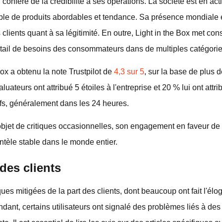
onfère de la crédibilité à ses opérations. La société est en acti
le de produits abordables et tendance. Sa présence mondiale 
clients quant à sa légitimité. En outre, Light in the Box met con
ntail de besoins des consommateurs dans de multiples catégorie
Box a obtenu la note Trustpilot de
4,3 sur 5
, sur la base de plus
uateurs ont attribué 5 étoiles à l'entreprise et 20 % lui ont attri
fs, généralement dans les 24 heures.
l'objet de critiques occasionnelles, son engagement en faveur de l
ientèle stable dans le monde entier.
des clients
iques mitigées de la part des clients, dont beaucoup ont fait l'él
dant, certains utilisateurs ont signalé des problèmes liés à des