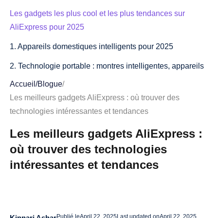
Les gadgets les plus cool et les plus tendances sur
AliExpress pour 2025
1. Appareils domestiques intelligents pour 2025
2. Technologie portable : montres intelligentes, appareils
de suivi de la condition physique, etc.
Accueil
/
Blogue
/
Les meilleurs gadgets AliExpress : où trouver des
3. Des gadgets de pointe pour la productivité et les
technologies intéressantes et tendances
espaces de travail
Les meilleurs gadgets AliExpress :
4. Gadgets insolites et amusants pour les loisirs et le
divertissement
où trouver des technologies
intéressantes et tendances
Comment trouver les meilleurs gadgets sur AliExpress
1. Utilisation de filtres et de catégories pour affiner votre
recherche
Publié le
April 22, 2025
Last updated on
April 22, 2025
2. Protection des acheteurs et achats sécurisés sur
Kinnari Ashar