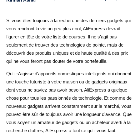
AliExpress
Si vous êtes toujours à la recherche des derniers gadgets qui
3. Comment les avis et les évaluations vous aident à
vous rendront la vie un peu plus cool, AliExpress devrait
effectuer des achats intelligents
figurer en tête de votre liste de courses. Il ne s'agit pas
4. Simplifier l'approvisionnement en gadgets avec
seulement de trouver des technologies de pointe, mais de
AliDrop
découvrir des produits uniques et de haute qualité à des prix
qui ne vous feront pas douter de votre portefeuille.
Des gadgets cachés et inhabituels dont vous ne saviez
pas avoir besoin
Qu'il s'agisse d'appareils domestiques intelligents qui donnent
une touche futuriste à votre maison ou de gadgets originaux
1. Des gadgets originaux mais pratiques
dont vous ne saviez pas avoir besoin, AliExpress a quelque
2. Gadgets pour les loisirs : drones, réalité virtuelle et
chose pour tous les passionnés de technologie. Et comme de
accessoires de jeu
nouveaux gadgets arrivent constamment sur le marché, vous
pouvez être sûr de toujours avoir une longueur d'avance. Que
3. Faciliter encore plus l'approvisionnement en gadgets
vous soyez un amateur de gadgets ou un acheteur averti à la
avec AliDrop
recherche d'offres, AliExpress a tout ce qu'il vous faut.
Shopping intelligent : comment acheter des gadgets en