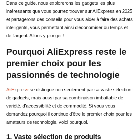
Dans ce guide, nous explorerons les gadgets les plus
toute sécurité sur AliExpress
intéressants que vous pourrez trouver sur AliExpress en 2025
et partagerons des conseils pour vous aider à faire des achats
1. Conseils pour garantir la qualité et l'authenticité des
intelligents, vous permettant ainsi d'économiser du temps et
gadgets
de l'argent. Allons y plonger !
2. Options d'expédition et délais de livraison
Pourquoi AliExpress reste le
3. Retours et remboursements faciles grâce à la
premier choix pour les
protection des acheteurs d'AliExpress
passionnés de technologie
4. Simplifier les achats en toute sécurité avec AliDrop
Le rôle d'AliDrop dans la recherche de gadgets
AliExpress
se distingue non seulement par sa vaste sélection
AliExpress tendance pour votre boutique de
de gadgets, mais aussi par sa combinaison imbattable de
variété, d'accessibilité et de commodité. Si vous vous
dropshipping
demandez pourquoi il continue d'être le premier choix pour les
Automatiser l'approvisionnement en gadgets avec
amateurs de technologie, voici pourquoi.
AliDrop
1. Vaste sélection de produits
Garantir une expédition plus rapide et un meilleur service