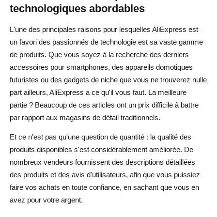
technologiques abordables
client
L'une des principales raisons pour lesquelles AliExpress est
Suivi des stocks et gestion des commandes en toute
un favori des passionnés de technologie est sa vaste gamme
simplicité
de produits. Que vous soyez à la recherche des derniers
Conclusion : pourquoi AliExpress est votre destination
accessoires pour smartphones, des appareils domotiques
préférée pour les gadgets sympas en 2025
futuristes ou des gadgets de niche que vous ne trouverez nulle
part ailleurs, AliExpress a ce qu'il vous faut. La meilleure
FAQ sur les meilleurs gadgets AliExpress
partie ? Beaucoup de ces articles ont un prix difficile à battre
par rapport aux magasins de détail traditionnels.
Quels sont les gadgets les plus vendus sur AliExpress en
2025 ?
Et ce n'est pas qu'une question de quantité : la qualité des
produits disponibles s'est considérablement améliorée. De
Comment puis-je trouver des gadgets tendance sur
nombreux vendeurs fournissent des descriptions détaillées
AliExpress ?
des produits et des avis d'utilisateurs, afin que vous puissiez
Les gadgets AliExpress valent-ils la peine d'être
faire vos achats en toute confiance, en sachant que vous en
achetés ?
avez pour votre argent.
Comment puis-je obtenir les meilleures offres sur les