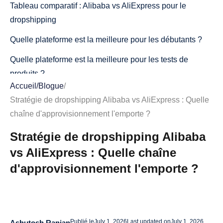
Tableau comparatif : Alibaba vs AliExpress pour le
dropshipping
Quelle plateforme est la meilleure pour les débutants ?
Quelle plateforme est la meilleure pour les tests de
produits ?
Accueil
/
Blogue
/
Quelle plateforme est la meilleure pour la mise à l'échelle
Stratégie de dropshipping Alibaba vs AliExpress : Quelle
?
chaîne d'approvisionnement l'emporte ?
Alibaba vs AliExpress : Expédition et exécution des
Stratégie de dropshipping Alibaba
commandes
vs AliExpress : Quelle chaîne
Alibaba vs AliExpress : Prix et Marges
d'approvisionnement l'emporte ?
Alibaba vs AliExpress : Contrôle des fournisseurs et
image de marque
Quand utiliser AliExpress pour le dropshipping
Publié le
July 1, 2026
Last updated on
July 1, 2026
Ashutosh Ranjan