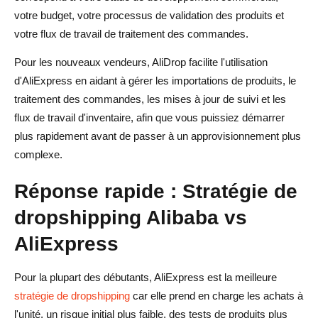
d'approvisionnement l'emporte ?
votre budget, votre processus de validation des produits et
FAQ sur la stratégie de dropshipping Alibaba vs
votre flux de travail de traitement des commandes.
AliExpress
Pour les nouveaux vendeurs, AliDrop facilite l'utilisation
d'AliExpress en aidant à gérer les importations de produits, le
Quelle est la meilleure stratégie de dropshipping entre
traitement des commandes, les mises à jour de suivi et les
Alibaba et AliExpress ?
flux de travail d'inventaire, afin que vous puissiez démarrer
Alibaba ou AliExpress est-il meilleur pour les débutants
plus rapidement avant de passer à un approvisionnement plus
en dropshipping ?
complexe.
Peut-on faire du dropshipping depuis Alibaba ?
Réponse rapide : Stratégie de
AliExpress est-il meilleur qu'Alibaba pour les tests de
dropshipping Alibaba vs
produits ?
AliExpress
Alibaba est-il moins cher qu'AliExpress ?
Pour la plupart des débutants, AliExpress est la meilleure
Quand devrais-je passer d'AliExpress à Alibaba ?
stratégie de dropshipping
car elle prend en charge les achats à
Quelle plateforme est meilleure pour le dropshipping en
l'unité, un risque initial plus faible, des tests de produits plus