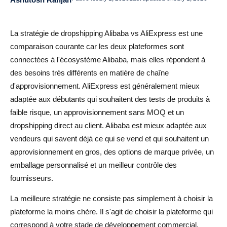
Quand utiliser Alibaba pour le dropshipping ou la mise à
l'échelle
La stratégie de dropshipping Alibaba vs AliExpress est une
La stratégie intelligente : Tester avec AliExpress, passer
comparaison courante car les deux plateformes sont
connectées à l'écosystème Alibaba, mais elles répondent à
à l'échelle avec Alibaba
des besoins très différents en matière de chaîne
Étape 1 : Tester avec AliExpress
d'approvisionnement. AliExpress est généralement mieux
adaptée aux débutants qui souhaitent des tests de produits à
Étape 2 : Automatiser avec AliDrop
faible risque, un approvisionnement sans MOQ et un
Étape 3 : Valider les succès
dropshipping direct au client. Alibaba est mieux adaptée aux
vendeurs qui savent déjà ce qui se vend et qui souhaitent un
Étape 4 : Transférer les produits gagnants vers Alibaba
approvisionnement en gros, des options de marque privée, un
ou l'approvisionnement direct auprès des fournisseurs
emballage personnalisé et un meilleur contrôle des
Étape 5 : Continuer à tester de nouveaux produits
fournisseurs.
Erreurs courantes à éviter
La meilleure stratégie ne consiste pas simplement à choisir la
plateforme la moins chère. Il s'agit de choisir la plateforme qui
Verdict final : Quelle stratégie de chaîne
correspond à votre stade de développement commercial,