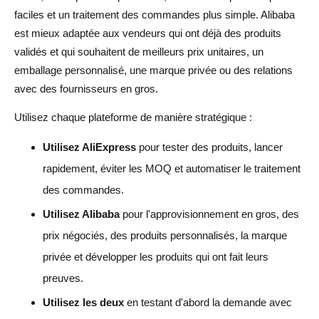
marque privée ?
faciles et un traitement des commandes plus simple. Alibaba
est mieux adaptée aux vendeurs qui ont déjà des produits
AliExpress a-t-il un MOQ ?
validés et qui souhaitent de meilleurs prix unitaires, un
emballage personnalisé, une marque privée ou des relations
Alibaba exige-t-il un MOQ ?
avec des fournisseurs en gros.
Lequel est le meilleur pour le dropshipping Shopify :
Utilisez chaque plateforme de manière stratégique :
Alibaba ou AliExpress ?
Utilisez AliExpress
pour tester des produits, lancer
Comment AliDrop aide-t-il au dropshipping AliExpress ?
rapidement, éviter les MOQ et automatiser le traitement
Puis-je utiliser à la fois Alibaba et AliExpress ?
des commandes.
Utilisez Alibaba
pour l'approvisionnement en gros, des
prix négociés, des produits personnalisés, la marque
privée et développer les produits qui ont fait leurs
preuves.
Utilisez les deux
en testant d'abord la demande avec