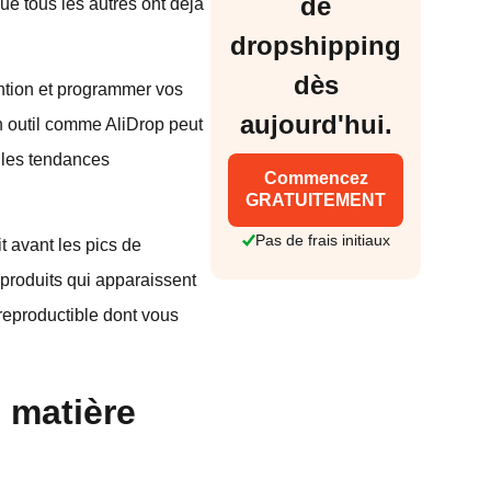
de
ue tous les autres ont déjà
dropshipping
dès
ention et programmer vos
aujourd'hui.
 outil comme AliDrop peut
e les tendances
Commencez
GRATUITEMENT
Pas de frais initiaux
t avant les pics de
 produits qui apparaissent
reproductible dont vous
n matière