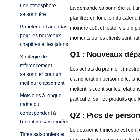
une atmosphère
La demande saisonnière suit un
saisonnière
planifiez en fonction du calendri
Papeterie et agendas
moindre coût et rester visible p
pour les nouveaux
moments où les clients sont nat
chapitres et les jalons
Q1 : Nouveaux dépa
Stratégie de
référencement
Les achats du premier trimestre
saisonnier pour un
d'amélioration personnelle, tan
meilleur classement
mettent l'accent sur les relatio
Mots clés à longue
particulier sur les produits que
traîne qui
correspondent à
Q2 : Pics de person
l'intention saisonnière
Le deuxième trimestre est centré
Titres saisonniers et
remise des diplômes suscitent 