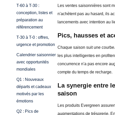
Les ventes saisonnières sont mot
T-60 à T-30 :
conception, listes et
n'achètent pas au hasard, ils 
préparation au
lancements avec intention au li
référencement
Pics, hausses et a
T-30 à T-0 : offres,
urgence et promotion
Chaque saison suit une courbe. 
Calendrier saisonnier
les plus intelligentes en profite
avec opportunités
concurrence n'a pas encore augm
mondiales
compte du temps de recharge.
Q1 : Nouveaux
La synergie entre le
départs et cadeaux
saison
motivés par les
émotions
Les produits Evergreen assurent
Q2 : Pics de
augmentations de trésorerie. En