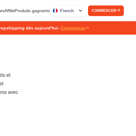
ues
Affilié
Produits gagnants
French
COMMENCER
ropshipping dès aujourd'hui -
Commencez
ls et
et
ress avec