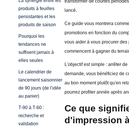
La synergie entre les
transformer de courtes périodes
produits à feuilles
lancé.
persistantes et les
Ce guide vous montrera comment 
produits de saison
promotions en fonction du comp
Pourquoi les
vous aider à vous procurer des 
tendances ne
commencent à gagner du terrai
suffisent jamais à
elles seules
L'objectif est simple : arrêter 
Le calendrier de
demande, vous bénéficiez de coût
lancement saisonnier
au bon moment plutôt qu'en ret
de 90 jours (de l'idée
pourrez profiter année après a
au panier)
Ce que signifi
T-90 à T-60 :
recherche et
d'impression 
validation