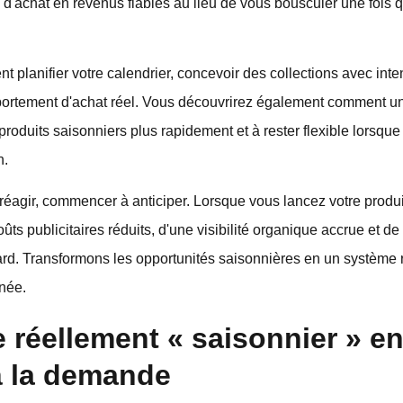
 d'achat en revenus fiables au lieu de vous bousculer une fois q
planifier votre calendrier, concevoir des collections avec int
ortement d'achat réel. Vous découvrirez également comment un
produits saisonniers plus rapidement et à rester flexible lorsqu
n.
de réagir, commencer à anticiper. Lorsque vous lancez votre produi
s publicitaires réduits, d'une visibilité organique accrue et de
ard. Transformons les opportunités saisonnières en un système 
nnée.
e réellement « saisonnier » e
à la demande