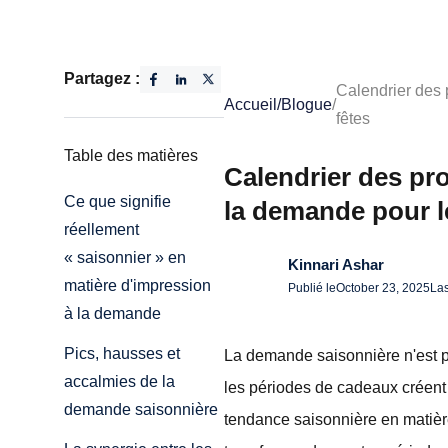
Partagez :
Calendrier des 
Accueil
/
Blogue
/
fêtes
Table des matières
Calendrier des pro
Ce que signifie
la demande pour l
réellement
« saisonnier » en
Kinnari Ashar
matière d'impression
Publié le
October 23, 2025
Las
à la demande
Pics, hausses et
La demande saisonnière n'est pa
accalmies de la
les périodes de cadeaux créent
demande saisonnière
tendance saisonnière en matièr