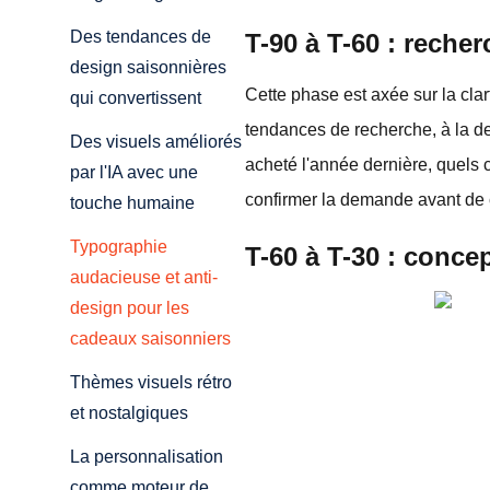
Des tendances de
T-90 à T-60 : recher
design saisonnières
Cette phase est axée sur la clar
qui convertissent
tendances de recherche, à la d
Des visuels améliorés
acheté l'année dernière, quels 
par l'IA avec une
confirmer la demande avant de 
touche humaine
Typographie
T-60 à T-30 : conce
audacieuse et anti-
design pour les
cadeaux saisonniers
Thèmes visuels rétro
et nostalgiques
La personnalisation
comme moteur de