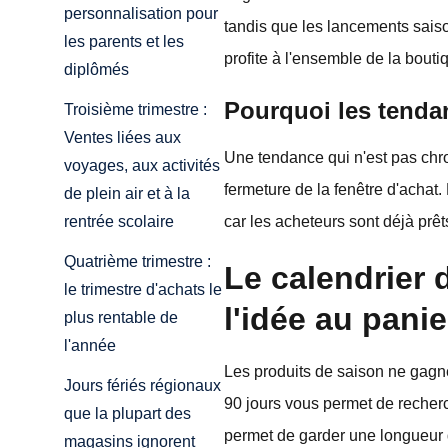
personnalisation pour
tandis que les lancements saison
les parents et les
profite à l'ensemble de la bouti
diplômés
Pourquoi les tendan
Troisième trimestre :
Ventes liées aux
Une tendance qui n'est pas chro
voyages, aux activités
fermeture de la fenêtre d'acha
de plein air et à la
car les acheteurs sont déjà prê
rentrée scolaire
Quatrième trimestre :
Le calendrier 
le trimestre d'achats le
l'idée au panie
plus rentable de
l'année
Les produits de saison ne gagne
Jours fériés régionaux
90 jours vous permet de recherc
que la plupart des
permet de garder une longueur d'
magasins ignorent