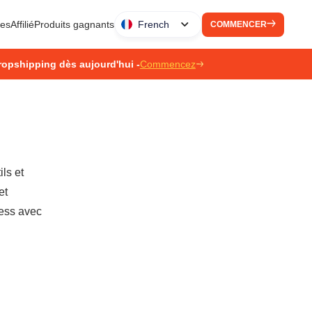
ues
Affilié
Produits gagnants
French
COMMENCER
ropshipping dès aujourd'hui -
Commencez
ls et
et
ress avec