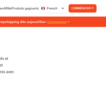
ues
Affilié
Produits gagnants
French
COMMENCER
ropshipping dès aujourd'hui -
Commencez
ls et
et
ress avec