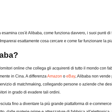
esamina cos'è Alibaba, come funziona davvero, i suoi punti di fo
 Imparerai esattamente cosa cercare e come far funzionare la pia
baba?
rnitori online che collega gli acquirenti di tutto il mondo con fa
mente in Cina. A differenza
Amazon
o
eBay
, Alibaba non vende p
servizio di matchmaking, collegando persone o aziende che des
itori in grado di evadere tali ordini.
sciuta fino a diventare la più grande piattaforma di e-commerc
utto, dalle materie prime e attrezzature di fabbrica all'elettronica,