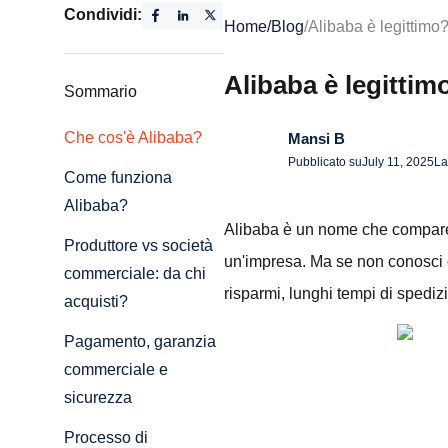
Condividi:
Home
/
Blog
/
Alibaba è legittimo
Alibaba è legittim
Sommario
Che cos'è Alibaba?
Mansi B
Pubblicato su
July 11, 2025
La
Come funziona
Alibaba?
Alibaba è un nome che compare q
Produttore vs società
un'impresa. Ma se non conosci gl
commerciale: da chi
risparmi, lunghi tempi di spedizi
acquisti?
Pagamento, garanzia
commerciale e
sicurezza
Processo di