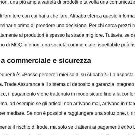
eriori, una più ampia varietà di prodotti e talvolta una comunicaz
 di fornitore con cui hai a che fare. Alibaba elenca queste informaz
inarle prima di prendere una decisione. Per chi cerca prezzi mig
ttamente ai produttori è spesso la strada migliore. Tuttavia, se d
gno di MOQ inferiori, una società commerciale rispettabile può ri
a commerciale e sicurezza
quenti è: «Posso perdere i miei soldi su Alibaba?» La risposta br
rma. Trade Assurance è il sistema di deposito a garanzia integrato
ce, il pagamento viene trattenuto in modo sicuro fino alla confe
ema, ad esempio se gli articoli non arrivano mai, arrivano in ri
per mediare. Se non è possibile raggiungere una soluzione, ti ri
nte il rischio di frode, ma solo se ti attieni ai pagamenti
entro
L