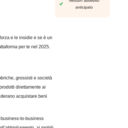
Nessun addebito
anticipato
rza e le insidie e se è un
ttaforma per te nel 2025.
bbriche, grossisti e società
rodotti direttamente ai
iderano acquistare beni
e business-to-business
 all'abbigliamento, ai mobili