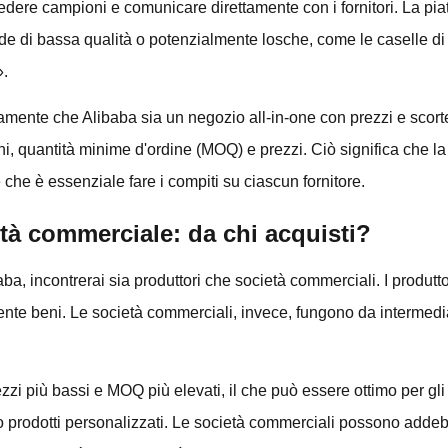
iedere campioni e comunicare direttamente con i fornitori. La piatt
nde di bassa qualità o potenzialmente losche, come le caselle di
».
amente che Alibaba sia un negozio all-in-one con prezzi e scort
rmini, quantità minime d'ordine (MOQ) e prezzi. Ciò significa che 
 che è essenziale fare i compiti su ciascun fornitore.
tà commerciale: da chi acquisti?
aba, incontrerai sia produttori che società commerciali. I produt
nte beni. Le società commerciali, invece, fungono da intermedia
ezzi più bassi e MOQ più elevati, il che può essere ottimo per gli
 o prodotti personalizzati. Le società commerciali possono addeb