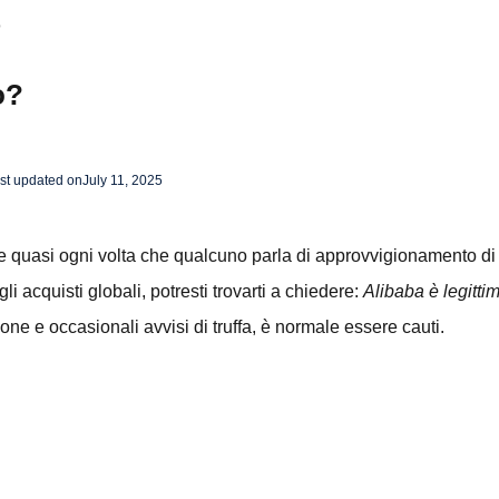
?
o?
st updated on
July 11, 2025
uasi ogni volta che qualcuno parla di approvvigionamento di pr
i acquisti globali, potresti trovarti a chiedere:
Alibaba è legitti
one e occasionali avvisi di truffa, è normale essere cauti.