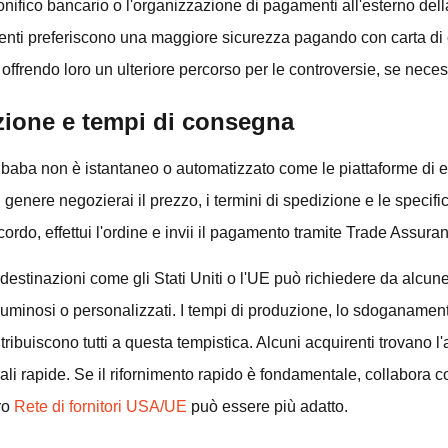
nifico bancario o l'organizzazione di pagamenti all'esterno dell
renti preferiscono una maggiore sicurezza pagando con carta di
offrendo loro un ulteriore percorso per le controversie, se neces
zione e tempi di consegna
libaba non è istantaneo o automatizzato come le piattaforme di 
 genere negozierai il prezzo, i termini di spedizione e le specifi
ordo, effettui l'ordine e invii il pagamento tramite Trade Assura
destinazioni come gli Stati Uniti o l'UE può richiedere da alcu
oluminosi o personalizzati. I tempi di produzione, lo sdoganamen
ibuiscono tutti a questa tempistica. Alcuni acquirenti trovano l'a
li rapide. Se il rifornimento rapido è fondamentale, collabora c
ro
Rete di fornitori USA/UE
può essere più adatto.