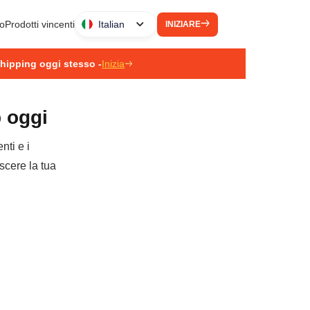
to
Prodotti vincenti
Italian
INIZIARE
pshipping oggi stesso -
Inizia
p oggi
nti e i
escere la tua