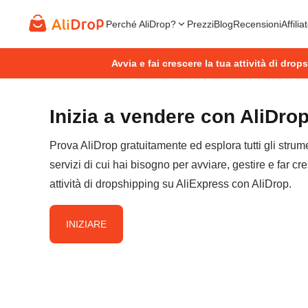
Perché AliDrop?
Prezzi
Blog
Recensioni
Affilia
Avvia e fai crescere la tua attività di dro
Inizia a vendere con AliDro
Prova AliDrop gratuitamente ed esplora tutti gli strume
servizi di cui hai bisogno per avviare, gestire e far cr
attività di dropshipping su AliExpress con AliDrop.
INIZIARE