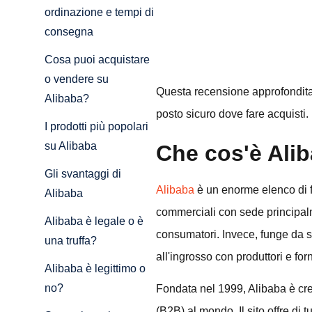
ordinazione e tempi di
consegna
Cosa puoi acquistare
o vendere su
Questa recensione approfondita 
Alibaba?
posto sicuro dove fare acquisti.
I prodotti più popolari
su Alibaba
Che cos'è Ali
Gli svantaggi di
Alibaba
è un enorme elenco di fo
Alibaba
commerciali con sede principal
Alibaba è legale o è
consumatori. Invece, funge da 
una truffa?
all'ingrosso con produttori e forn
Alibaba è legittimo o
no?
Fondata nel 1999, Alibaba è cre
(B2B) al mondo. Il sito offre di t