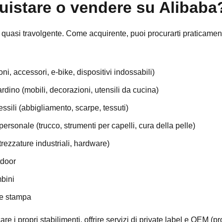
uistare o vendere su Alibaba
 quasi travolgente. Come acquirente, puoi procurarti praticament
oni, accessori, e-bike, dispositivi indossabili)
iardino (mobili, decorazioni, utensili da cucina)
essili (abbigliamento, scarpe, tessuti)
 personale (trucco, strumenti per capelli, cura della pelle)
trezzature industriali, hardware)
tdoor
mbini
 e stampa
e i propri stabilimenti, offrire servizi di private label e OEM (p