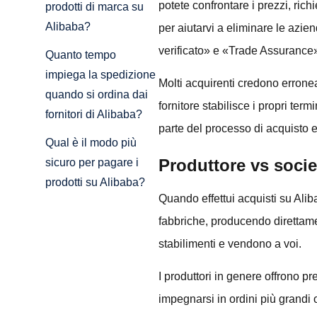
potete confrontare i prezzi, rich
prodotti di marca su
Alibaba?
per aiutarvi a eliminare le azie
verificato» e «Trade Assurance
Quanto tempo
impiega la spedizione
Molti acquirenti credono errone
quando si ordina dai
fornitore stabilisce i propri te
fornitori di Alibaba?
parte del processo di acquisto e
Qual è il modo più
Produttore vs socie
sicuro per pagare i
prodotti su Alibaba?
Quando effettui acquisti su Alib
fabbriche, producendo direttame
stabilimenti e vendono a voi.
I produttori in genere offrono pr
impegnarsi in ordini più grandi