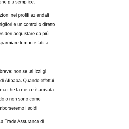
ione più semplice.
ioni nei profili aziendali
liori e un controllo diretto
esideri acquistare da più
sparmiare tempo e fatica.
eve: non se utilizzi gli
 di Alibaba. Quando effettui
rma che la merce è arrivata
tardo o non sono come
mborseremo i soldi.
a Trade Assurance di