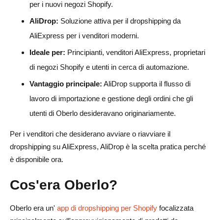
per i nuovi negozi Shopify.
Qual è la migliore alternativa a Oberlo per il dropshipping
AliDrop:
Soluzione attiva per il dropshipping da
su AliExpress?
AliExpress per i venditori moderni.
AliDrop è uguale a Oberlo?
Ideale per:
Principianti, venditori AliExpress, proprietari
Perché Oberlo ha chiuso?
di negozi Shopify e utenti in cerca di automazione.
Posso ancora usare Oberlo per il dropshipping su
Vantaggio principale:
AliDrop supporta il flusso di
Shopify?
lavoro di importazione e gestione degli ordini che gli
utenti di Oberlo desideravano originariamente.
AliDrop è adatto ai principianti?
Per i venditori che desiderano avviare o riavviare il
AliDrop funziona con AliExpress?
dropshipping su AliExpress, AliDrop è la scelta pratica perché
AliDrop è migliore di Oberlo?
è disponibile ora.
Cosa dovrei cercare in un'alternativa a Oberlo?
Cos'era Oberlo?
Posso migrare da Oberlo ad AliDrop?
Oberlo era un'
app di dropshipping per Shopify
focalizzata