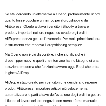
Come passare da un flusso di lavoro Oberlo a uno
Se stai cercando un'alternativa a Oberlo, probabilmente ricordi
AliDrop
quanto fosse popolare un tempo per il dropshipping da
Fase 1: Scegli la tua nicchia di prodotto
AliExpress. Oberlo aiutava i venditori Shopify a trovare
prodotti, importarli nei loro negozi ed evadere gli ordini
Fase 2: Trova prodotti su AliExpress
AliExpress senza gestire l'inventario. Per molti principianti, era
Passaggio 3: Importa Prodotti Con AliDrop
lo strumento che rendeva il dropshipping semplice.
Passaggio 4: Imposta Regole di Prezzo e Spedizione
Ma Oberlo non è più disponibile, il che significa che i
dropshipper nuovi e quelli che ritornano hanno bisogno di una
Passaggio 5: Testa, Evadi e Ottimizza
soluzione moderna che funzioni davvero oggi. È qui che entra
Verdetto Finale: AliDrop vs Alternativa a Oberlo
in gioco AliDrop.
AliDrop vs Oberlo: Domande Frequenti
AliDrop è stato creato per i venditori che desiderano reperire
prodotti AliExpress, importare articoli più velocemente,
Oberlo è ancora disponibile?
automatizzare le parti chiave dell'evasione degli ordini e gestire
Qual è la migliore alternativa a Oberlo per il dropshipping
il flusso di lavoro del loro negozio con meno sforzo manuale.