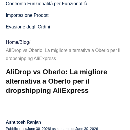
Confronto Funzionalità per Funzionalità
Importazione Prodotti
Evasione degli Ordini
Sincronizzazione Inventario e Prodotti
Home
/
Blog
/
Flusso di Lavoro per Principianti
AliDrop vs Oberlo: La migliore alternativa a Oberlo per il
dropshipping AliExpress
Accesso a fornitori e prodotti
AliDrop vs Oberlo: La migliore
Scalabilità
alternativa a Oberlo per il
Perché AliDrop è una migliore alternativa a Oberlo per i
dropshipping AliExpress
nuovi dropshipper?
AliDrop vs DSers vs Altre alternative a Oberlo
Chi dovrebbe scegliere AliDrop?
Ashutosh Ranjan
Chi non dovrebbe scegliere AliDrop?
Pubblicato su
June 30, 2026
Last updated on
June 30, 2026