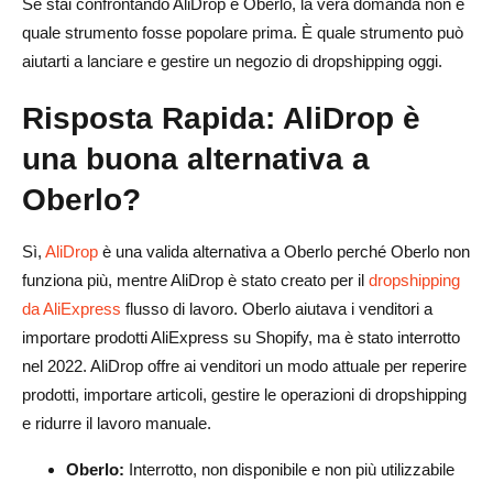
da AliExpress?
Se stai confrontando AliDrop e Oberlo, la vera domanda non è
quale strumento fosse popolare prima. È quale strumento può
AliDrop è uguale a Oberlo?
aiutarti a lanciare e gestire un negozio di dropshipping oggi.
Perché Oberlo ha chiuso?
Risposta Rapida: AliDrop è
Posso ancora usare Oberlo per il dropshipping su
una buona alternativa a
Shopify?
Oberlo?
AliDrop è adatto ai principianti?
AliDrop funziona con AliExpress?
Sì,
AliDrop
è una valida alternativa a Oberlo perché Oberlo non
funziona più, mentre AliDrop è stato creato per il
dropshipping
AliDrop è migliore di Oberlo?
da AliExpress
flusso di lavoro. Oberlo aiutava i venditori a
importare prodotti AliExpress su Shopify, ma è stato interrotto
Cosa dovrei cercare in un'alternativa a Oberlo?
nel 2022. AliDrop offre ai venditori un modo attuale per reperire
Posso migrare da Oberlo ad AliDrop?
prodotti, importare articoli, gestire le operazioni di dropshipping
e ridurre il lavoro manuale.
Domande frequenti su AliDrop vs Oberlo
Oberlo:
Interrotto, non disponibile e non più utilizzabile
Oberlo è ancora disponibile?