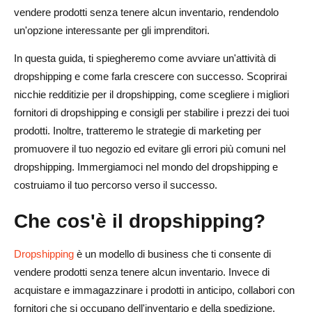
vendere prodotti senza tenere alcun inventario, rendendolo
Come valutare i tuoi prodotti per il massimo profitto
un'opzione interessante per gli imprenditori.
Comprendere i markup e i margini di profitto
In questa guida, ti spiegheremo come avviare un'attività di
dropshipping e come farla crescere con successo. Scoprirai
Gestione dei costi operativi in dropshipping
nicchie redditizie per il dropshipping, come scegliere i migliori
Come tenere traccia delle entrate e delle spese
fornitori di dropshipping e consigli per stabilire i prezzi dei tuoi
prodotti. Inoltre, tratteremo le strategie di marketing per
Strategie di marketing per il successo del dropshipping
promuovere il tuo negozio ed evitare gli errori più comuni nel
1. Annunci a pagamento
dropshipping. Immergiamoci nel mondo del dropshipping e
costruiamo il tuo percorso verso il successo.
2. Marketing per influencer e affiliati
Che cos'è il dropshipping?
3. Contenuti e marketing via email
Errori comuni da evitare nel dropshipping
Dropshipping
è un modello di business che ti consente di
vendere prodotti senza tenere alcun inventario. Invece di
1. Saltare la ricerca sui prodotti
acquistare e immagazzinare i prodotti in anticipo, collabori con
2. Ignorare il feedback dei clienti
fornitori che si occupano dell'inventario e della spedizione.