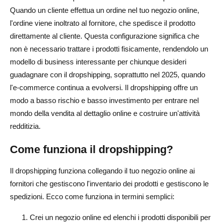
Quando un cliente effettua un ordine nel tuo negozio online,
3. Trascurando il marketing e la SEO
l'ordine viene inoltrato al fornitore, che spedisce il prodotto
4. Scarsa gestione dei fornitori
direttamente al cliente. Questa configurazione significa che
non è necessario trattare i prodotti fisicamente, rendendolo un
Come ampliare la tua attività di dropshipping nel 2025
modello di business interessante per chiunque desideri
1. Ottimizzazione del negozio per conversioni migliori
guadagnare con il dropshipping, soprattutto nel 2025, quando
l'e-commerce continua a evolversi. Il dropshipping offre un
2. Linee di prodotti in espansione
modo a basso rischio e basso investimento per entrare nel
4. Utilizzo dell'analisi per migliorare le prestazioni
mondo della vendita al dettaglio online e costruire un'attività
redditizia.
5. Automatizzazione delle attività di dropshipping
Come funziona il dropshipping?
Conclusione
Domande frequenti su come guadagnare con il
Il dropshipping funziona collegando il tuo negozio online ai
fornitori che gestiscono l'inventario dei prodotti e gestiscono le
dropshipping
spedizioni. Ecco come funziona in termini semplici:
Il dropshipping è davvero redditizio nel 2025?
Crei un negozio online ed elenchi i prodotti disponibili per