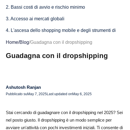
2. Bassi costi di avvio e rischio minimo
3. Accesso ai mercati globali
4. L'ascesa dello shopping mobile e degli strumenti di
intelligenza artificiale
Home
/
Blog
/
Guadagna con il dropshipping
Passaggi per avviare la tua attività di dropshipping
Guadagna con il dropshipping
1. Scegli una nicchia redditizia
2. Trova fornitori affidabili di dropshipping
3. Costruisci il tuo negozio online
Ashutosh Ranjan
Pubblicato su
May 7, 2025
Last updated on
May 6, 2025
4. Configura il tuo negozio in dropshipping
5. Inizia a promuovere i tuoi prodotti
Stai cercando di guadagnare con il dropshipping nel 2025? Sei
Il lato finanziario del dropshipping: come valutare i
nel posto giusto. Il dropshipping è un modo semplice per
avviare un'attività con pochi investimenti iniziali. Ti consente di
prodotti e gestire i costi