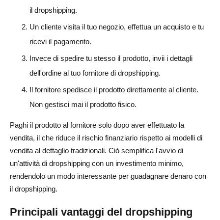
Quanto puoi guadagnare con un'attività di dropshipping?
il dropshipping.
Come posso trovare i migliori fornitori di dropshipping?
Un cliente visita il tuo negozio, effettua un acquisto e tu
Puoi iniziare il dropshipping senza soldi?
ricevi il pagamento.
Invece di spedire tu stesso il prodotto, invii i dettagli
Il dropshipping funziona ancora nel 2025?
dell'ordine al tuo fornitore di dropshipping.
Il dropshipping è redditizio in futuro?
Il fornitore spedisce il prodotto direttamente al cliente.
Come fare dropshipping nel 2025?
Non gestisci mai il prodotto fisico.
Paghi il prodotto al fornitore solo dopo aver effettuato la
vendita, il che riduce il rischio finanziario rispetto ai modelli di
vendita al dettaglio tradizionali. Ciò semplifica l'avvio di
un'attività di dropshipping con un investimento minimo,
rendendolo un modo interessante per guadagnare denaro con
il dropshipping.
Principali vantaggi del dropshipping