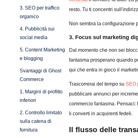
3. SEO per traffico
resto. Tu ti concentri sull'indir
organico
Non sembra la configurazione p
4. Pubblicità sui
3. Focus sul marketing dig
social media
5. Content Marketing
Dal momento che non sei bloccat
e blogging
fantasma prosperano quando puoi 
qui che entra in gioco il marketi
Svantaggi di Ghost
Commerce
Trascorrerai del tempo su
SEO
1. Margini di profitto
pubblicare annunci per incremen
inferiori
commercio fantasma. Pensaci: hai
2. Controllo limitato
li converti in acquirenti fedeli.
sulla catena di
Il flusso delle tra
fornitura