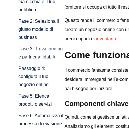
tua nicchia e il tuo
fornitore si occupa di tutto il rest
pubblico
Questo rende il commercio fant
Fase 2: Seleziona il
giusto modello di
creare un negozio online con u
business
preoccuparti di
inventario
.
Fase 3: Trova fornitori
Come funzion
e partner affidabili
Passaggio 4:
Il commercio fantasma consiste n
configura il tuo
desidera immergersi nell'e-comm
negozio online
hai bisogno per iniziare.
Fase 5: Elenca
Componenti chiave 
prodotti o servizi
Fase 6: Automatizza il
Quindi, come si gestisce un'att
processo di evasione
Analizziamo gli elementi costitut