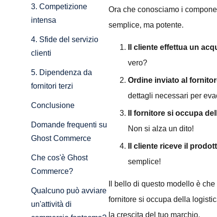
3. Competizione
Ora che conosciamo i component
intensa
semplice, ma potente.
4. Sfide del servizio
Il cliente effettua un acq
clienti
vero?
5. Dipendenza da
Ordine inviato al fornito
fornitori terzi
dettagli necessari per eva
Conclusione
Il fornitore si occupa d
Domande frequenti su
Non si alza un dito!
Ghost Commerce
Il cliente riceve il prodot
Che cos'è Ghost
semplice!
Commerce?
Il bello di questo modello è che
Qualcuno può avviare
fornitore si occupa della logistic
un'attività di
la crescita del tuo marchio.