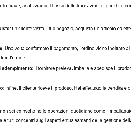
i chiave, analizziamo il flusso delle transazioni di ghost com
uisto
: un cliente visita il tuo negozio, acquista un articolo ed ef
re
: Una volta confermato il pagamento, l'ordine viene inoltrato al f
dere l'ordine.
ell'adempimento
: il fornitore preleva, imballa e spedisce il prodo
to
: Infine, il cliente riceve il prodotto. Hai effettuato la vendita e o
 non sei coinvolto nelle operazioni quotidiane come l'imballaggio
a e tu ti concentri sugli aspetti entusiasmanti della gestione della