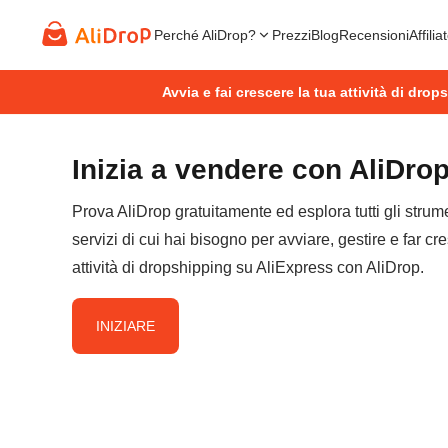
Perché AliDrop?
Prezzi
Blog
Recensioni
Affilia
Avvia e fai crescere la tua attività di dro
Inizia a vendere con AliDro
Prova AliDrop gratuitamente ed esplora tutti gli strume
servizi di cui hai bisogno per avviare, gestire e far cr
attività di dropshipping su AliExpress con AliDrop.
INIZIARE