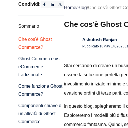
Condividi:
Home
/
Blog
/
Che cos'è Ghost 
Che cos'è Ghost
Sommario
Che cos'è Ghost
Ashutosh Ranjan
Pubblicato su
May 14, 2025
La
Commerce?
Ghost Commerce vs.
Stai cercando di creare un busi
eCommerce
essere la soluzione perfetta per
tradizionale
investimento iniziale minimo e s
Come funziona Ghost
evasione ordini di terze parti, c
Commerce?
Componenti chiave di
In questo blog, spiegheremo il
un'attività di Ghost
Esploreremo i modelli più diffus
Commerce
commercio fantasma. Quindi, se