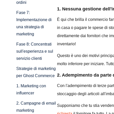
ordini
1. Nessuna gestione dell'i
Fase 7:
È qui che brilla il commercio f
Implementazione di
una strategia di
in casa o pagare le spese di sto
marketing
direttamente dai fornitori che i
inventario!
Fase 8: Concentrati
sull'esperienza e sul
Questo è uno dei motivi principa
servizio clienti
molto inferiore per iniziare. Tut
Strategie di marketing
2. Adempimento da parte d
per Ghost Commerce
Con l'adempimento di terze parti,
1. Marketing con
influencer
stoccaggio degli articoli all'imba
2. Campagne di email
Supponiamo che tu stia vendendo
marketing
richiesta
il fornitore fa tutto. L