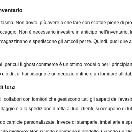
nventario
antasma. Non dovrai più avere a che fare con scatole piene di p
ccaggio. Non è necessario investire in anticipo nell'inventario. I
mmagazzinano e spediscono gli articoli per te. Quindi, puoi dire a
li per cui il ghost commerce è un ottimo modello per i principian
to ciò di cui hai bisogno è un negozio online e un fornitore affidab
i terzi
 collabori con fornitori che gestiscono tutti gli aspetti dell'evasi
llaggio e alla spedizione diretta ai tuoi clienti, si occupano di tut
 camicie personalizzate. Invece di stamparle, imballarle e spe
a parte migliore? Non si vede nemmeno il prodotto. Quando un client