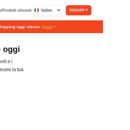
to
Prodotti vincenti
Italian
INIZIARE
pshipping oggi stesso -
Inizia
p oggi
nti e i
escere la tua