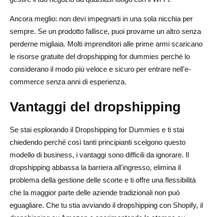
Come può un principiante iniziare il dropshipping?
Ancora meglio: non devi impegnarti in una sola nicchia per
sempre. Se un prodotto fallisce, puoi provarne un altro senza
Il dropshipping è legale?
perderne migliaia. Molti imprenditori alle prime armi scaricano
Posso effettuare spedizioni in dropshipping su Amazon o
le risorse gratuite del dropshipping for dummies perché lo
eBay?
considerano il modo più veloce e sicuro per entrare nell'e-
commerce senza anni di esperienza.
Quanti soldi mi servono per iniziare?
Vantaggi del dropshipping
Qual è il modo più veloce per trovare fornitori?
Se stai esplorando il Dropshipping for Dummies e ti stai
chiedendo perché così tanti principianti scelgono questo
modello di business, i vantaggi sono difficili da ignorare. Il
dropshipping abbassa la barriera all'ingresso, elimina il
problema della gestione delle scorte e ti offre una flessibilità
che la maggior parte delle aziende tradizionali non può
eguagliare. Che tu stia avviando il dropshipping con Shopify, il