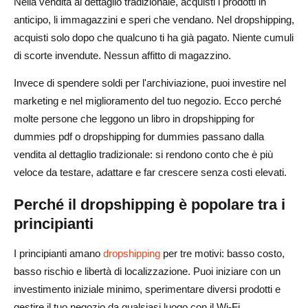
Nella vendita al dettaglio tradizionale, acquisti i prodotti in
Come far crescere la tua attività di dropshipping
anticipo, li immagazzini e speri che vendano. Nel dropshipping,
Linee di prodotti in espansione
acquisti solo dopo che qualcuno ti ha già pagato. Niente cumuli
di scorte invendute. Nessun affitto di magazzino.
Costruisci un marchio attorno al tuo negozio
Invece di spendere soldi per l'archiviazione, puoi investire nel
Automatizzazione delle operazioni con strumenti e app
marketing e nel miglioramento del tuo negozio. Ecco perché
Scalabilità delle campagne pubblicitarie
molte persone che leggono un libro in dropshipping for
dummies pdf o dropshipping for dummies passano dalla
Il dropshipping è giusto per te?
vendita al dettaglio tradizionale: si rendono conto che è più
veloce da testare, adattare e far crescere senza costi elevati.
La tua volontà di imparare e adattarti
Propensione al rischio finanziario
Perché il dropshipping è popolare tra i
principianti
Impegno nel marketing e nel branding
I principianti amano
dropshipping
per tre motivi: basso costo,
Considerazioni finali: trasformare il dropshipping in
basso rischio e libertà di localizzazione. Puoi iniziare con un
un'attività a lungo termine
investimento iniziale minimo, sperimentare diversi prodotti e
Domande frequenti sul dropshipping per principianti
gestire il tuo negozio da qualsiasi luogo con il Wi-Fi.