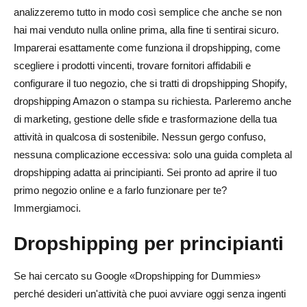
mercato
analizzeremo tutto in modo così semplice che anche se non
hai mai venduto nulla online prima, alla fine ti sentirai sicuro.
Fase 3 — Trova fornitori affidabili di dropshipping
Imparerai esattamente come funziona il dropshipping, come
Passaggio 4: seleziona la piattaforma di e-commerce
scegliere i prodotti vincenti, trovare fornitori affidabili e
giusta (Shopify, WooCommerce, Wix)
configurare il tuo negozio, che si tratti di dropshipping Shopify,
dropshipping Amazon o stampa su richiesta. Parleremo anche
Passaggio 5: crea e progetta il tuo negozio online
di marketing, gestione delle sfide e trasformazione della tua
Passaggio 6: aggiungi prodotti e scrivi inserzioni vincenti
attività in qualcosa di sostenibile. Nessun gergo confuso,
nessuna complicazione eccessiva: solo una guida completa al
Fase 7 — Impostazione delle opzioni di prezzo,
dropshipping adatta ai principianti. Sei pronto ad aprire il tuo
pagamento e spedizione
primo negozio online e a farlo funzionare per te?
Fase 8 — Avvio e avvio del marketing
Immergiamoci.
Tipi di modelli di dropshipping
Dropshipping per principianti
Rivendita di prodotti
Se hai cercato su Google «Dropshipping for Dummies»
Stampa su richiesta
perché desideri un'attività che puoi avviare oggi senza ingenti