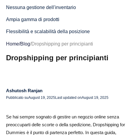
Nessuna gestione dell'inventario
Ampia gamma di prodotti
Flessibilità e scalabilità della posizione
Svantaggi e rischi del dropshipping
Home
/
Blog
/
Dropshipping per principianti
Margini di profitto inferiori
Dropshipping per principianti
Problemi relativi ai fornitori e all'inventario
Controllo limitato sulla qualità e sulla spedizione
Ashutosh Ranjan
Sfide del servizio clienti
Pubblicato su
August 19, 2025
Last updated on
August 19, 2025
Guida dettagliata all'avvio del dropshipping for Dummies
Passaggio 1: scegli una nicchia e prodotti redditizi
Se hai sempre sognato di gestire un negozio online senza
preoccuparti delle scorte o della spedizione, Dropshipping for
Fase 2 — Ricerca dei concorrenti e delle tendenze del
Dummies è il punto di partenza perfetto. In questa guida,