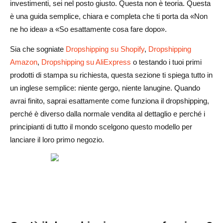
investimenti, sei nel posto giusto. Questa non è teoria. Questa
Dropshipping all'ingrosso
è una guida semplice, chiara e completa che ti porta da «Non
Trovare e lavorare con fornitori di dropshipping
ne ho idea» a «So esattamente cosa fare dopo».
Dove trovare fornitori di dropshipping
Sia che sogniate
Dropshipping su Shopify
,
Dropshipping
Amazon
,
Dropshipping su AliExpress
o testando i tuoi primi
Come scegliere il miglior fornitore per la tua attività
prodotti di stampa su richiesta, questa sezione ti spiega tutto in
Domande da porre prima di collaborare con un fornitore
un inglese semplice: niente gergo, niente lanugine. Quando
avrai finito, saprai esattamente come funziona il dropshipping,
Promuovi il tuo negozio dropshipping
perché è diverso dalla normale vendita al dettaglio e perché i
Pubblicità a pagamento (Facebook Ads, Google Ads,
principianti di tutto il mondo scelgono questo modello per
TikTok Ads)
lanciare il loro primo negozio.
Marketing sui social media
Blogging e SEO per il traffico organico
Email marketing e fidelizzazione dei clienti
Marketing di affiliazione e collaborazioni con influencer