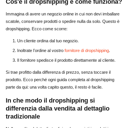
Cos'è il dropshipping e come funziona?
Gestione degli ordini, delle spedizioni e del servizio
Immagina di avere un negozio online in cui non devi imballare
clienti
scatole, conservare prodotti o spedire nulla da solo. Questo è
Processo di evasione degli ordini
dropshipping. Ecco come scorre:
Monitoraggio delle spedizioni e dei ritardi di gestione
Un cliente ordina dal tuo negozio.
Inoltrate l'ordine al vostro
fornitore di dropshipping
.
Gestione di resi e rimborsi
Il fornitore spedisce il prodotto direttamente al cliente.
Mantenimento della soddisfazione del cliente
Si trae profitto dalla differenza di prezzo, senza toccare il
Problemi comuni nel dropshipping e come evitarli
prodotto. Ecco perché ogni guida completa al dropshipping
Guerre dei prezzi e alta concorrenza
parte da qui: una volta capito questo, il resto è facile.
Ritardi e costi di spedizione
In che modo il dropshipping si
differenzia dalla vendita al dettaglio
Problemi di qualità del prodotto
tradizionale
Mancanza di identità del marchio