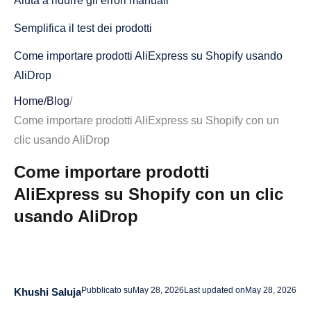
Aiuta a ridurre gli errori manuali
Semplifica il test dei prodotti
Come importare prodotti AliExpress su Shopify usando
AliDrop
Home
/
Blog
/
Collega AliDrop al tuo negozio Shopify
Come importare prodotti AliExpress su Shopify con un
Trova i prodotti AliExpress giusti da importare
clic usando AliDrop
Importa il prodotto con un clic
Come importare prodotti
Rivedi i dettagli del prodotto importato
AliExpress su Shopify con un clic
usando AliDrop
Come ottimizzare le schede prodotto importate prima
della pubblicazione
Riscrivi il titolo del prodotto
Migliora la descrizione del prodotto
Pubblicato su
May 28, 2026
Last updated on
May 28, 2026
Khushi Saluja