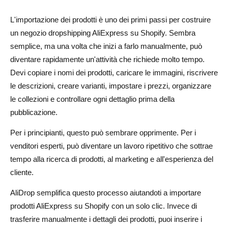
Scegli le Migliori Immagini del Prodotto
L'importazione dei prodotti è uno dei primi passi per costruire
Sistema le Varianti del Prodotto
un negozio dropshipping AliExpress su Shopify. Sembra
Stabilisci il Prezzo Giusto
semplice, ma una volta che inizi a farlo manualmente, può
diventare rapidamente un'attività che richiede molto tempo.
Consigli SEO per prodotti AliExpress importati
Devi copiare i nomi dei prodotti, caricare le immagini, riscrivere
Usa parole chiave naturali nei titoli e nelle descrizioni dei
le descrizioni, creare varianti, impostare i prezzi, organizzare
le collezioni e controllare ogni dettaglio prima della
prodotti
pubblicazione.
Scrivi una meta descrizione unica
Per i principianti, questo può sembrare opprimente. Per i
Aggiungi testo alternativo alle immagini
venditori esperti, può diventare un lavoro ripetitivo che sottrae
tempo alla ricerca di prodotti, al marketing e all'esperienza del
Crea URL di prodotto puliti
cliente.
Errori comuni da evitare durante l'importazione dei
AliDrop semplifica questo processo aiutandoti a importare
prodotti
prodotti AliExpress su Shopify con un solo clic. Invece di
Pubblicare prodotti senza modifiche
trasferire manualmente i dettagli dei prodotti, puoi inserire i