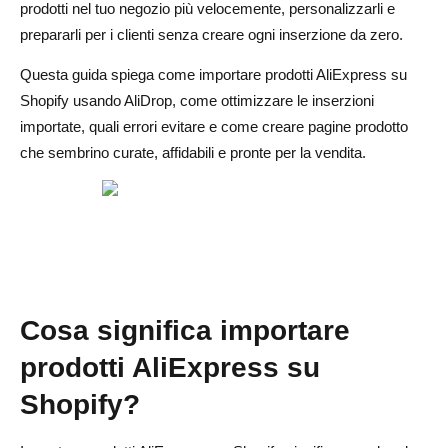
prodotti nel tuo negozio più velocemente, personalizzarli e
Importare troppi prodotti contemporaneamente
prepararli per i clienti senza creare ogni inserzione da zero.
Ignorare i dettagli di spedizione
Questa guida spiega come importare prodotti AliExpress su
Mantenere immagini di prodotto scadenti
Shopify usando AliDrop, come ottimizzare le inserzioni
importate, quali errori evitare e come creare pagine prodotto
Dimenticare gli utenti mobili
che sembrino curate, affidabili e pronte per la vendita.
Considerazioni finali
Domande frequenti sull'importazione di prodotti
AliExpress su Shopify con AliDrop
Qual è il modo più semplice per importare prodotti
AliExpress su Shopify?
Cosa significa importare
Posso modificare i prodotti dopo averli importati con
prodotti AliExpress su
AliDrop?
Shopify?
Ho bisogno di competenze tecniche per importare