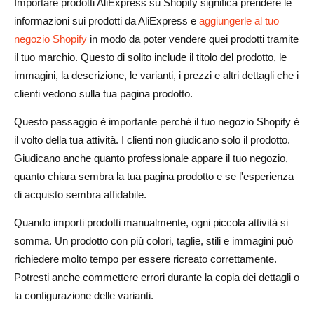
prodotti AliExpress su Shopify?
Importare prodotti AliExpress su Shopify significa prendere le
informazioni sui prodotti da AliExpress e
aggiungerle al tuo
Dovrei pubblicare immediatamente i prodotti importati da
negozio Shopify
in modo da poter vendere quei prodotti tramite
AliExpress?
il tuo marchio. Questo di solito include il titolo del prodotto, le
immagini, la descrizione, le varianti, i prezzi e altri dettagli che i
Perché usare AliDrop invece di importare i prodotti
clienti vedono sulla tua pagina prodotto.
manualmente?
Questo passaggio è importante perché il tuo negozio Shopify è
il volto della tua attività. I clienti non giudicano solo il prodotto.
Giudicano anche quanto professionale appare il tuo negozio,
quanto chiara sembra la tua pagina prodotto e se l'esperienza
di acquisto sembra affidabile.
Quando importi prodotti manualmente, ogni piccola attività si
somma. Un prodotto con più colori, taglie, stili e immagini può
richiedere molto tempo per essere ricreato correttamente.
Potresti anche commettere errori durante la copia dei dettagli o
la configurazione delle varianti.