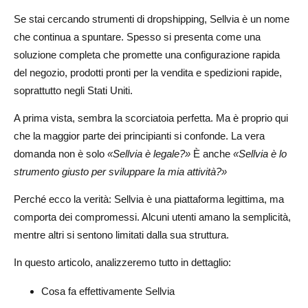
Vantaggi dell'utilizzo di Sellvia
Se stai cercando strumenti di dropshipping, Sellvia è un nome
Svantaggi dell'utilizzo di Sellvia
che continua a spuntare. Spesso si presenta come una
soluzione completa che promette una configurazione rapida
Per chi è meglio Sellvia
del negozio, prodotti pronti per la vendita e spedizioni rapide,
Chi dovrebbe evitare Sellvia
soprattutto negli Stati Uniti.
Dropshipper avanzati
A prima vista, sembra la scorciatoia perfetta. Ma è proprio qui
che la maggior parte dei principianti si confonde. La vera
Venditori globali
domanda non è solo
«Sellvia è legale?»
È anche
«Sellvia è lo
Principianti attenti al budget
strumento giusto per sviluppare la mia attività?»
Idee sbagliate comuni su Sellvia
Perché ecco la verità: Sellvia è una piattaforma legittima, ma
comporta dei compromessi. Alcuni utenti amano la semplicità,
«Sellvia mi farà guadagnare automaticamente»
mentre altri si sentono limitati dalla sua struttura.
«È un business completamente fatto per te»
In questo articolo, analizzeremo tutto in dettaglio:
«Spedizione veloce equivale a vendite elevate»
Cosa fa effettivamente Sellvia
Sellvia e piattaforme di dropshipping tradizionali