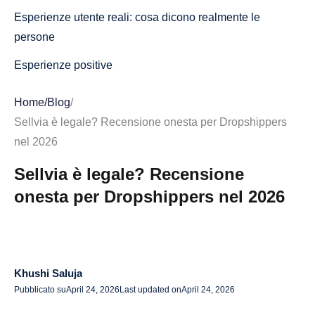
Esperienze utente reali: cosa dicono realmente le
persone
Esperienze positive
Esperienze negative
Home
/
Blog
/
Cosa significa
Sellvia è legale? Recensione onesta per Dropshippers
nel 2026
Caratteristiche principali di Sellvia
Sellvia è legale? Recensione
Adempimento degli ordini con sede negli Stati Uniti
onesta per Dropshippers nel 2026
Pagine di prodotto già pronte
Store Builder integrato
Elaborazione automatizzata degli ordini
Khushi Saluja
Pro e contro di Sellvia: cosa devi sapere prima di iniziare
Pubblicato su
April 24, 2026
Last updated on
April 24, 2026