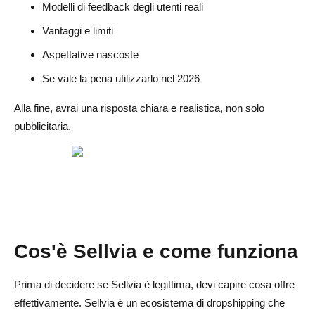
Modelli di feedback degli utenti reali
Dove eccelle Sellvia
Vantaggi e limiti
Dove non è all'altezza
Aspettative nascoste
Se vale la pena utilizzarlo nel 2026
Sellvia ne vale la pena nel 2026
Alla fine, avrai una risposta chiara e realistica, non solo
Ne vale la pena se vuoi
pubblicitaria.
Non è l'ideale se vuoi
Verdetto finale: Sellvia è legittima?
Domande frequenti sulla legittimità di Sellvia
Sellvia è legale o una truffa?
Cos'è Sellvia e come funziona
Sellvia funziona davvero?
Sellvia è adatta ai principianti?
Prima di decidere se Sellvia è legittima, devi capire cosa offre
effettivamente. Sellvia è un ecosistema di dropshipping che
Quali sono i principali svantaggi di Sellvia?