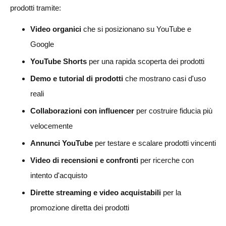
prodotti tramite:
I migliori tipi di Shorts per il dropshipping
Video organici
che si posizionano su YouTube e
Formula dello script per YouTube Shorts
Google
Ogni quanto pubblicare Shorts
YouTube Shorts
per una rapida scoperta dei prodotti
Come utilizzare gli annunci YouTube per il tuo negozio di
Demo e tutorial di prodotti
che mostrano casi d'uso
dropshipping
reali
Collaborazioni con influencer
per costruire fiducia più
Migliori tipi di annunci YouTube per il dropshipping
velocemente
Quando usare gli annunci YouTube
Annunci YouTube
per testare e scalare prodotti vincenti
Script per annunci YouTube per il dropshipping
Video di recensioni e confronti
per ricerche con
Errori comuni nelle pubblicità di YouTube
intento d'acquisto
Come collaborare con gli influencer di YouTube per il
Dirette streaming e video acquistabili
per la
dropshipping
promozione diretta dei prodotti