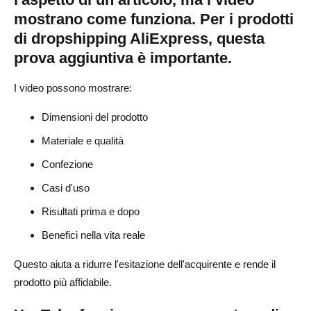
dropshipping?
mostrano come funziona. Per i prodotti
Gli annunci YouTube sono efficaci per il dropshipping?
di dropshipping AliExpress, questa
prova aggiuntiva è importante.
Con quale frequenza dovrei pubblicare video YouTube
per il mio negozio di dropshipping?
I video possono mostrare:
YouTube può aiutare a ottenere traffico gratuito per un
Dimensioni del prodotto
negozio di dropshipping?
Materiale e qualità
Qual è la migliore strategia di marketing su YouTube per i
Confezione
principianti del dropshipping?
Casi d'uso
Risultati prima e dopo
Benefici nella vita reale
Questo aiuta a ridurre l'esitazione dell'acquirente e rende il
prodotto più affidabile.