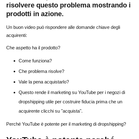
risolvere questo problema mostrando i
Metriche di YouTube
prodotti in azione.
Metriche e-commerce
Un buon video può rispondere alle domande chiave degli
acquirenti:
Metriche a livello di contenuto
Che aspetto ha il prodotto?
Errori comuni di marketing su YouTube che i negozi di
dropshipping dovrebbero evitare
Come funziona?
Promozione di Troppi Prodotti a Caso
Che problema risolve?
Vale la pena acquistarlo?
Realizzare Video Troppo Commerciali
Questo rende il marketing su YouTube per i negozi di
Ignorare la SEO di YouTube
dropshipping utile per costruire fiducia prima che un
Non Mostrare Chiaramente il Prodotto
acquirente clicchi su "acquista".
Mancata corrispondenza della pagina del prodotto con il
Perché YouTube è potente per il marketing di dropshipping?
video