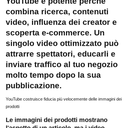
YouTube è potente perché
Considerazioni finali sul marketing su YouTube per il
dropshipping
combina ricerca, contenuti
video, influenza dei creator e
Marketing su YouTube per negozi dropshipping –
Domande frequenti
scoperta e-commerce. Un
Il marketing su YouTube è utile per il dropshipping?
singolo video ottimizzato può
Come promuovo il mio negozio di dropshipping su
attrarre spettatori, educarli e
YouTube?
inviare traffico al tuo negozio
Quali tipi di video YouTube funzionano meglio per il
molto tempo dopo la sua
dropshipping?
pubblicazione.
Posso usare gli YouTube Shorts per il dropshipping?
YouTube costruisce fiducia più velocemente delle immagini dei
Devo mostrare il mio volto nei video YouTube per il
prodotti
dropshipping?
Le immagini dei prodotti mostrano
Come faccio la SEO su YouTube per i prodotti di
l'aspetto di un articolo, ma i video