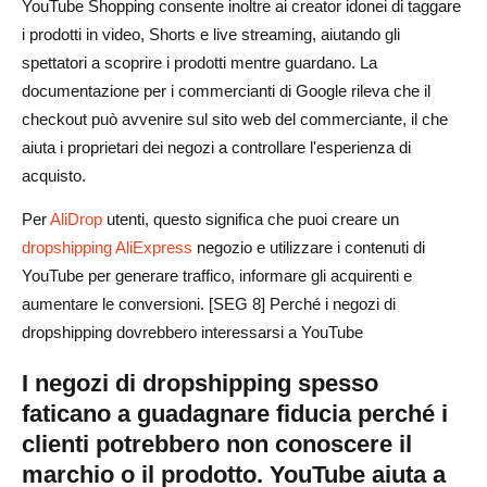
Scegli prima i micro-influencer rispetto ai grandi creator
YouTube Shopping consente inoltre ai creator idonei di taggare
i prodotti in video, Shorts e live streaming, aiutando gli
Migliori formati di collaborazione
spettatori a scoprire i prodotti mentre guardano. La
Cosa verificare prima di ingaggiare un creator
documentazione per i commercianti di Google rileva che il
checkout può avvenire sul sito web del commerciante, il che
Modello per contattare influencer
aiuta i proprietari dei negozi a controllare l'esperienza di
Come trasformare gli spettatori di YouTube in clienti
acquisto.
dropshipping?
Per
AliDrop
utenti, questo significa che puoi creare un
dropshipping AliExpress
negozio e utilizzare i contenuti di
Invia traffico a pagine di destinazione specifiche per
YouTube per generare traffico, informare gli acquirenti e
prodotto
aumentare le conversioni. [SEG 8] Perché i negozi di
Usa codici sconto per il tracciamento
dropshipping dovrebbero interessarsi a YouTube
Effettua retargeting degli spettatori di YouTube
I negozi di dropshipping spesso
Costruisci una lista email dal traffico di YouTube
faticano a guadagnare fiducia perché i
clienti potrebbero non conoscere il
Metriche di marketing di YouTube che i negozi di
marchio o il prodotto. YouTube aiuta a
dropshipping dovrebbero monitorare