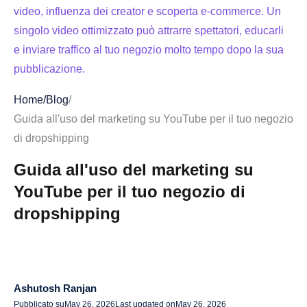
video, influenza dei creator e scoperta e-commerce. Un
singolo video ottimizzato può attrarre spettatori, educarli
e inviare traffico al tuo negozio molto tempo dopo la sua
pubblicazione.
Le immagini dei prodotti mostrano l'aspetto di un articolo,
Home
/
Blog
/
ma i video mostrano come funziona. Per i prodotti di
Guida all'uso del marketing su YouTube per il tuo negozio
dropshipping AliExpress, questa prova aggiuntiva è
di dropshipping
importante.
Guida all'uso del marketing su
YouTube funziona come un motore di ricerca
YouTube per il tuo negozio di
YouTube supporta contenuti sia brevi che lunghi
dropshipping
YouTube aiuta a creare un funnel di marketing completo
Come iniziare con il marketing su YouTube per il tuo
negozio di dropshipping
Ashutosh Ranjan
Pubblicato su
May 26, 2026
Last updated on
May 26, 2026