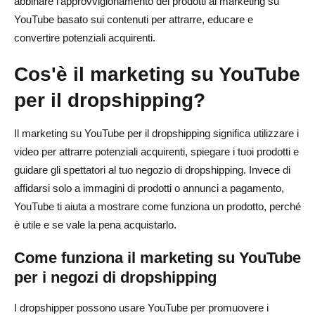
abbinare l'approvvigionamento dei prodotti al marketing su
YouTube Shorts per la scoperta virale di prodotti
YouTube basato sui contenuti per attrarre, educare e
convertire potenziali acquirenti.
Presentazioni di prodotti in livestream
Cos'è il marketing su YouTube
Come ottimizzare i video di YouTube per la SEO nel
dropshipping
per il dropshipping?
Fai ricerca di parole chiave prima di filmare
Il marketing su YouTube per il dropshipping significa utilizzare i
Scrivi titoli video ottimizzati per la ricerca
video per attrarre potenziali acquirenti, spiegare i tuoi prodotti e
guidare gli spettatori al tuo negozio di dropshipping. Invece di
Ottimizza le descrizioni dei video
affidarsi solo a immagini di prodotti o annunci a pagamento,
Usa tag, hashtag e capitoli
YouTube ti aiuta a mostrare come funziona un prodotto, perché
è utile e se vale la pena acquistarlo.
Crea miniature accattivanti
Come funziona il marketing su YouTube
Aggiungi inviti all'azione efficaci
per i negozi di dropshipping
Come usare gli YouTube Shorts per il dropshipping di
I dropshipper possono usare YouTube per promuovere i
prodotti