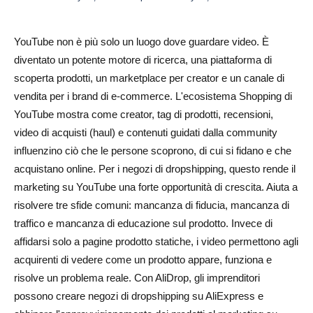
Scegli una nicchia di dropshipping redditizia
Comprendi il tuo pubblico di riferimento
YouTube non è più solo un luogo dove guardare video. È
Configura un canale YouTube brandizzato
diventato un potente motore di ricerca, una piattaforma di
scoperta prodotti, un marketplace per creator e un canale di
Collega YouTube al tuo funnel di vendita
vendita per i brand di e-commerce. L'ecosistema Shopping di
YouTube mostra come creator, tag di prodotti, recensioni,
Le migliori idee per video YouTube per negozi di
video di acquisti (haul) e contenuti guidati dalla community
dropshipping
influenzino ciò che le persone scoprono, di cui si fidano e che
Video dimostrativi del prodotto
acquistano online. Per i negozi di dropshipping, questo rende il
marketing su YouTube una forte opportunità di crescita. Aiuta a
Video recensioni di prodotti
risolvere tre sfide comuni: mancanza di fiducia, mancanza di
Video di unboxing
traffico e mancanza di educazione sul prodotto. Invece di
affidarsi solo a pagine prodotto statiche, i video permettono agli
Video tutorial e guide pratiche
acquirenti di vedere come un prodotto appare, funziona e
Video di confronto
risolve un problema reale. Con AliDrop, gli imprenditori
possono creare negozi di dropshipping su AliExpress e
Video problema-soluzione