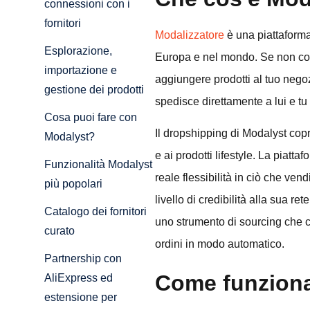
connessioni con i
fornitori
Modalizzatore
è una piattaforma 
Esplorazione,
Europa e nel mondo. Se non conos
importazione e
aggiungere prodotti al tuo negoz
gestione dei prodotti
spedisce direttamente a lui e tu m
Cosa puoi fare con
Il dropshipping di Modalyst copr
Modalyst?
e ai prodotti lifestyle. La piatt
Funzionalità Modalyst
reale flessibilità in ciò che ve
più popolari
livello di credibilità alla sua r
Catalogo dei fornitori
uno strumento di sourcing che co
curato
ordini in modo automatico.
Partnership con
Come funzion
AliExpress ed
estensione per