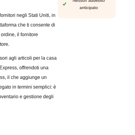
Nessun addebito
anticipato
nitori negli Stati Uniti, in
ttaforma che ti consente di
rdine, il fornitore
tore.
ri agli articoli per la casa
iExpress, offrendoti una
ess, il che aggiunge un
iegato in termini semplici: è
inventario e gestione degli