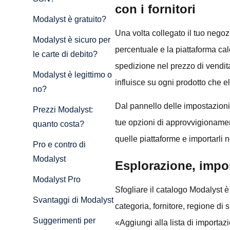
con i fornitori
Modalyst è gratuito?
Una volta collegato il tuo nego
Modalyst è sicuro per
percentuale e la piattaforma calc
le carte di debito?
spedizione nel prezzo di vendita
Modalyst è legittimo o
influisce su ogni prodotto che el
no?
Dal pannello delle impostazioni
Prezzi Modalyst:
tue opzioni di approvvigionament
quanto costa?
quelle piattaforme e importarli
Pro e contro di
Modalyst
Esplorazione, impor
Modalyst Pro
Sfogliare il catalogo Modalyst è i
Svantaggi di Modalyst
categoria, fornitore, regione di
Suggerimenti per
«Aggiungi alla lista di importaz