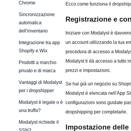
Chrome
Ecco come funziona il dropship
Sincronizzazione
Registrazione e co
automatica
dell'inventario
Iniziare con Modalyst è davvero s
un account utilizzando la tua 
Integrazione tra app
Shopify e Wix
procedura di accesso a Modalyst
Modalyst ti dà accesso a tutto i
Prodotti a marchio
prezzi e impostazioni.
privato e di marca
Vantaggi di Modalyst
Se hai già un negozio su Shopif
per i dropshipper
Modalyst è elencata nell'App St
Modalyst è legale o è
configurazioni sono guidate pa
una truffa?
dropshipping per completarle.
Modalyst richiede il
Impostazione delle 
SSN?