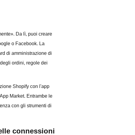
amente». Da lì, puoi creare
oogle o Facebook. La
ard di amministrazione di
egli ordini, regole dei
azione Shopify con l'app
x App Market. Entrambe le
nza con gli strumenti di
elle connessioni