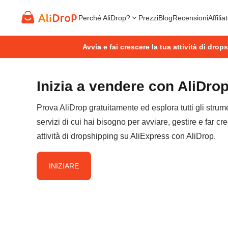
Perché AliDrop?
Prezzi
Blog
Recensioni
Affilia
Avvia e fai crescere la tua attività di dro
Inizia a vendere con AliDro
Prova AliDrop gratuitamente ed esplora tutti gli strume
servizi di cui hai bisogno per avviare, gestire e far cr
attività di dropshipping su AliExpress con AliDrop.
INIZIARE