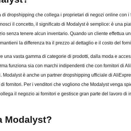
di dropshipping che collega i proprietari di negozi online con i for
ci il concetto, il significato di Modalyst è semplice: è una pia
io senza tenere alcun inventario. Quando un cliente effettua un o
antieni la differenza tra il prezzo al dettaglio e il costo del forni
e una vasta gamma di categorie di prodotti, dalla moda e accesso
aforma funziona sia con marchi indipendenti che con fornitori di Al
ndi. Modalyst è anche un partner dropshipping ufficiale di AliExpr
ete di fornitori. Per i venditori che vogliono che Modalyst venga sp
llega il negozio ai fornitori e gestisce gran parte del lavoro di 
a Modalyst?