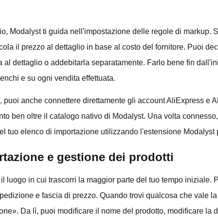
zio, Modalyst ti guida nell'impostazione delle regole di markup.
ola il prezzo al dettaglio in base al costo del fornitore. Puoi dec
 al dettaglio o addebitarla separatamente. Farlo bene fin dall'i
enchi e su ogni vendita effettuata.
, puoi anche connettere direttamente gli account AliExpress e A
o ben oltre il catalogo nativo di Modalyst. Una volta connesso, p
 nel tuo elenco di importazione utilizzando l'estensione Modalys
tazione e gestione dei prodotti
l luogo in cui trascorri la maggior parte del tuo tempo iniziale. Pu
 spedizione e fascia di prezzo. Quando trovi qualcosa che vale la
ione». Da lì, puoi modificare il nome del prodotto, modificare la 