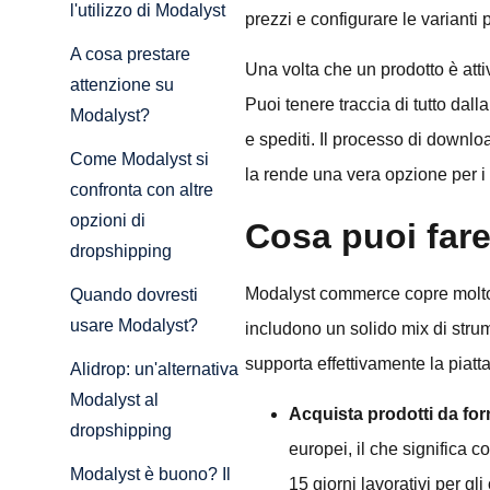
l'utilizzo di Modalyst
prezzi e configurare le varianti 
A cosa prestare
Una volta che un prodotto è atti
attenzione su
Puoi tenere traccia di tutto dal
Modalyst?
e spediti. Il processo di downl
Come Modalyst si
la rende una vera opzione per i
confronta con altre
opzioni di
Cosa puoi far
dropshipping
Modalyst commerce copre molto p
Quando dovresti
usare Modalyst?
includono un solido mix di stru
supporta effettivamente la piatt
Alidrop: un'alternativa
Modalyst al
Acquista prodotti da forn
dropshipping
europei, il che significa c
Modalyst è buono? Il
15 giorni lavorativi per gl