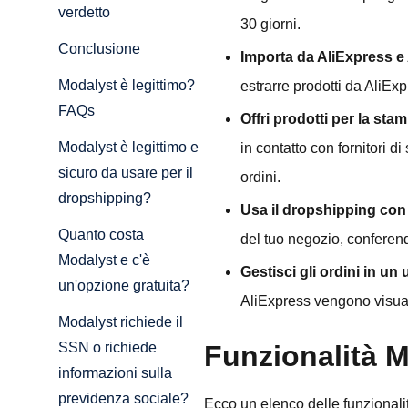
verdetto
30 giorni.
Conclusione
Importa da AliExpress e 
Modalyst è legittimo?
estrarre prodotti da AliEx
FAQs
Offri prodotti per la sta
Modalyst è legittimo e
in contatto con fornitori d
sicuro da usare per il
ordini.
dropshipping?
Usa il dropshipping con
Quanto costa
del tuo negozio, conferen
Modalyst e c'è
Gestisci gli ordini in un
un'opzione gratuita?
AliExpress vengono visuali
Modalyst richiede il
Funzionalità M
SSN o richiede
informazioni sulla
previdenza sociale?
Ecco un elenco delle funzionalit