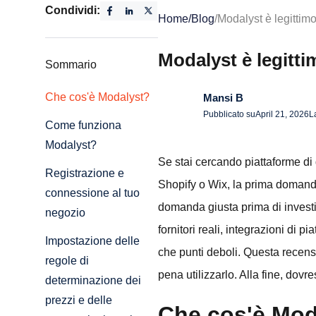
Condividi:
Home
/
Blog
/
Modalyst è legitti
Modalyst è legitt
Sommario
Che cos'è Modalyst?
Mansi B
Pubblicato su
April 21, 2026
L
Come funziona
Modalyst?
Se stai cercando piattaforme di 
Registrazione e
Shopify o Wix, la prima domand
connessione al tuo
domanda giusta prima di investi
negozio
fornitori reali, integrazioni di 
Impostazione delle
che punti deboli. Questa recens
regole di
pena utilizzarlo. Alla fine, dovre
determinazione dei
prezzi e delle
Che cos'è Mod