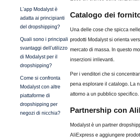
L'app Modalyst è
Catalogo dei fornit
adatta ai principianti
del dropshipping?
Una delle cose che spicca nelle r
Quali sono i principali
prodotti Modalyst si orienta vers
svantaggi dell'utilizzo
mercato di massa. In questo mod
di Modalyst per il
inserzioni irrilevanti.
dropshipping?
Per i venditori che si concentr
Come si confronta
pena esplorare il catalogo. La n
Modalyst con altre
attorno a un pubblico specifico.
piattaforme di
dropshipping per
Partnership con Al
negozi di nicchia?
Modalyst è un partner dropshipp
AliExpress e aggiungere prodotti