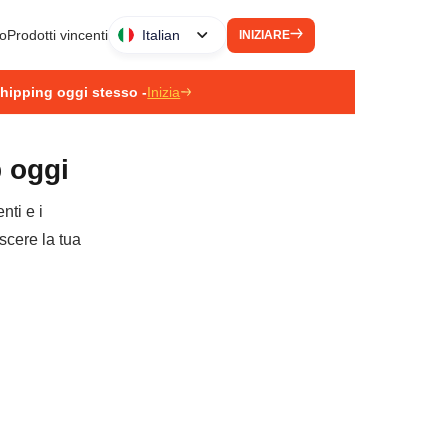
to
Prodotti vincenti
Italian
INIZIARE
pshipping oggi stesso -
Inizia
p oggi
nti e i
escere la tua