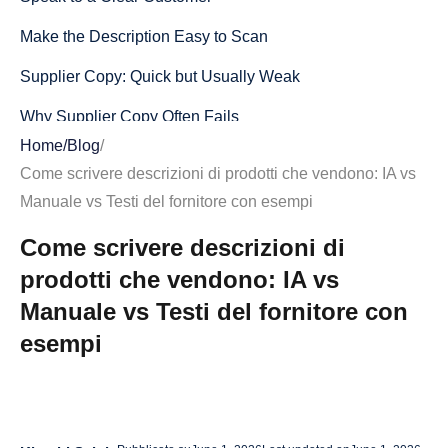
Make the Description Easy to Scan
Supplier Copy: Quick but Usually Weak
Why Supplier Copy Often Fails
Home
/
Blog
/
Supplier Copy Example
Come scrivere descrizioni di prodotti che vendono: IA vs
Improved Product Description
Manuale vs Testi del fornitore con esempi
Descrizioni di prodotto manuali: ideali per la voce del
Come scrivere descrizioni di
brand
prodotti che vendono: IA vs
Perché la scrittura manuale funziona
Manuale vs Testi del fornitore con
esempi
Esempio di descrizione manuale del prodotto
Lo svantaggio della scrittura manuale
Descrizioni di prodotti con IA: Veloci e scalabili