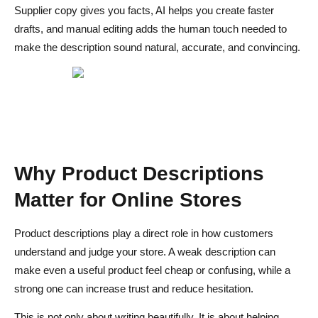
Supplier copy gives you facts, AI helps you create faster
Consigli SEO per le descrizioni dei prodotti
drafts, and manual editing adds the human touch needed to
make the description sound natural, accurate, and convincing.
Scegli parole chiave che riflettono l'intento di acquisto
Rendi ogni descrizione unica
Aggiungi FAQ utili
Esempi di descrizioni di prodotto
Esempio uno: Rimuovi peli di animali domestici
Why Product Descriptions
Matter for Online Stores
Secondo esempio: Portagioie da viaggio
Terzo esempio: Organizzatore di cavi
Product descriptions play a direct role in how customers
understand and judge your store. A weak description can
Conclusione
make even a useful product feel cheap or confusing, while a
Domande frequenti su come scrivere descrizioni di
strong one can increase trust and reduce hesitation.
prodotti che vendono
This is not only about writing beautifully. It is about helping