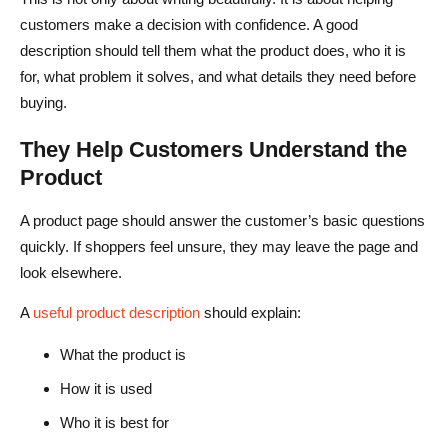
Qual è il modo migliore per scrivere una descrizione del
customers make a decision with confidence. A good
prodotto?
description should tell them what the product does, who it is
for, what problem it solves, and what details they need before
L'IA è utile per scrivere descrizioni di prodotti?
buying.
Dovrei usare i testi del fornitore per i miei prodotti in
They Help Customers Understand the
dropshipping?
Product
Come rendere le descrizioni dei prodotti ottimizzate per
la SEO?
A product page should answer the customer’s basic questions
quickly. If shoppers feel unsure, they may leave the page and
Cosa dovrebbero includere i venditori AliDrop nelle
look elsewhere.
descrizioni dei prodotti?
A
useful product description
should explain:
What the product is
How it is used
Who it is best for