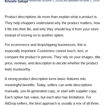
Pubblicato su
June 1, 2026
Last updated on
June 1, 2026
Khushi Saluja
Perché i testi con IA sono utili
Esempio di descrizione prodotto con IA
Product descriptions do more than explain what a product is.
Perché l'IA ha ancora bisogno di revisione
They help shoppers understand why the product matters, how
it fits into their life, and why they should buy it from your store
IA vs Manuale vs Contenuto del Fornitore: Quale dovresti
instead of moving on to another option.
usare?
For ecommerce and dropshipping businesses, this is
Usa il Contenuto del Fornitore per i Fatti
especially important. Customers cannot touch, test, or
compare the product in person. They rely on your images, title,
Usa l'IA per la velocità
price, reviews, and description to decide whether the product
Usa la scrittura manuale per i prodotti importanti
feels trustworthy.
Come scrivere descrizioni di prodotto che convertono
A strong product description turns basic features into
meaningful benefits. Today, sellers can write descriptions
Inizia con il vantaggio principale
manually, use AI-generated copy, or start with supplier copy.
Usa elenchi puntati basati sui vantaggi
Each option has value, but each also has limitations. For
AliDrop sellers, the best approach is usually a mix of all three.
Aggiungi dettagli pratici sul prodotto