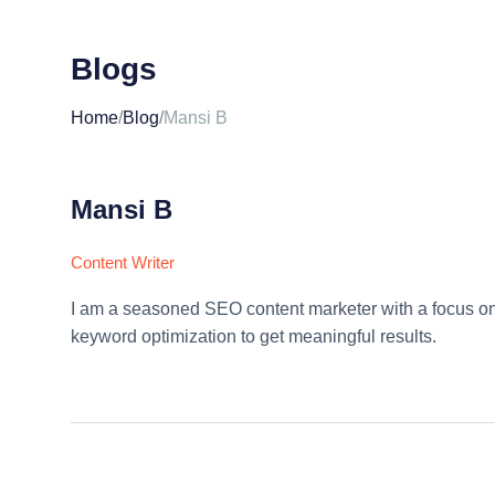
Blogs
Home
/
Blog
/
Mansi B
Mansi B
Content Writer
I am a seasoned SEO content marketer with a focus on p
keyword optimization to get meaningful results.