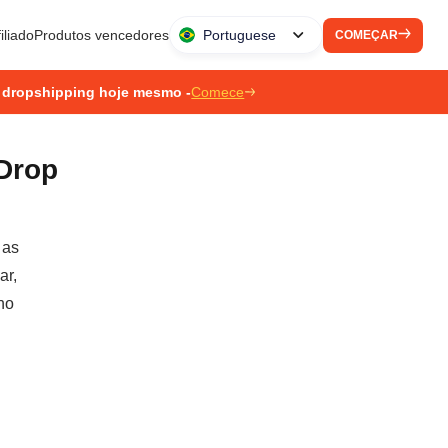
iliado
Produtos vencedores
Portuguese
COMEÇAR
 dropshipping hoje mesmo -
Comece
Drop
 as
ar,
no