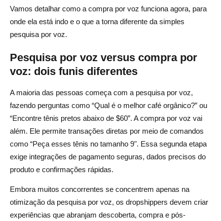
Vamos detalhar como a compra por voz funciona agora, para
Dias 0 a 30: Fundações
onde ela está indo e o que a torna diferente da simples
Dias 31—60: Beta
pesquisa por voz.
Dias 61—90: Escala
Pesquisa por voz versus compra por
voz: dois funis diferentes
Risco, privacidade e conformidade sem FUD
O que está disponível hoje e o que ainda está no roteiro
A maioria das pessoas começa com a pesquisa por voz,
fazendo perguntas como “Qual é o melhor café orgânico?” ou
Consentimento, retenção e exclusão
“Encontre tênis pretos abaixo de $60”. A compra por voz vai
Acessibilidade e inclusão
além. Ele permite transações diretas por meio de comandos
como “Peça esses tênis no tamanho 9". Essa segunda etapa
Conclusão: a voz como multiplicador, não como
exige integrações de pagamento seguras, dados precisos do
substituto
produto e confirmações rápidas.
Perguntas frequentes sobre comércio de voz e
Embora muitos concorrentes se concentrem apenas na
dropshipping
otimização da pesquisa por voz, os dropshippers devem criar
experiências que abranjam descoberta, compra e pós-
O que é comércio de voz?