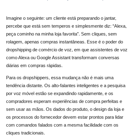
Descoberta → Decidir → Pagar → Confirmar
Imagine o seguinte: um cliente está preparando o jantar,
Finalize a compra por voz sem quebrar a segurança
percebe que está sem temperos e simplesmente diz: “Alexa,
peça cominho na minha loja favorita”. Sem cliques, sem
Acessibilidade e confiança desde o design
rolagem, apenas compras instantâneas. Esse é o poder do
Operações de Dropshipping que os outros guias não
dropshipping de comércio de voz, em que assistentes de voz
abordam
como Alexa ou Google Assistant transformam conversas
diárias em compras rápidas.
Lista de verificação de prontidão do fornecedor
Para os dropshippers, essa mudança não é mais uma
Devoluções e RMA por voz
tendência distante. Os alto-falantes inteligentes e a pesquisa
Tratamento de erros e controles de fraude
por voz móvel estão se expandindo rapidamente, e os
compradores esperam experiências de compra perfeitas e
Arquitetura que você pode enviar em 90 dias
sem usar as mãos. Os dados do produto, o design da loja e
Pilha mínima viável
os processos do fornecedor devem estar prontos para lidar
com comandos falados com a mesma facilidade com os
Onde o assistente mora
cliques tradicionais.