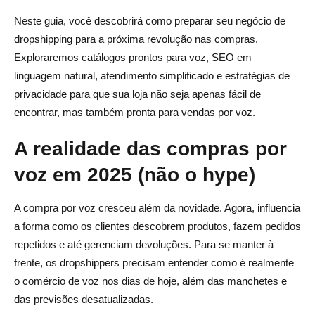
Imprescindíveis do modelo de dados
Neste guia, você descobrirá como preparar seu negócio de
dropshipping para a próxima revolução nas compras.
Mapa de ferramentas — Construa versus compre sem
Exploraremos catálogos prontos para voz, SEO em
arrependimentos
linguagem natural, atendimento simplificado e estratégias de
Opções de NLU, TTS e orquestração
privacidade para que sua loja não seja apenas fácil de
encontrar, mas também pronta para vendas por voz.
Conectores comerciais
A realidade das compras por
Perguntas da lista restrita de fornecedores
voz em 2025 (não o hype)
KPIs e experimentos que comprovam o aumento
Avalie o que importa
A compra por voz cresceu além da novidade. Agora, influencia
a forma como os clientes descobrem produtos, fazem pedidos
Solicitações A/B e testes de trechos
repetidos e até gerenciam devoluções. Para se manter à
Sanidade de atribuição
frente, os dropshippers precisam entender como é realmente
o comércio de voz nos dias de hoje, além das manchetes e
Plano de implantação de 90 dias (testado em campo e
das previsões desatualizadas.
realista)