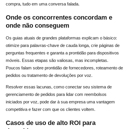
compra, tudo em uma conversa falada.
Como funciona o comércio de voz?
Onde os concorrentes concordam e
O comércio de voz vale a pena para o dropshipping?
onde não conseguem
Como otimizo minha loja para pesquisa por voz e
Os guias atuais de grandes plataformas explicam o básico:
compras?
otimize para palavras-chave de cauda longa, crie páginas de
Quais são alguns exemplos ou casos de uso do
perguntas frequentes e garanta a prontidão para dispositivos
comércio de voz?
móveis. Essas etapas são valiosas, mas incompletas.
Poucos falam sobre prontidão de fornecedores, roteamento de
pedidos ou tratamento de devoluções por voz.
Resolver essas lacunas, como conectar seu sistema de
gerenciamento de pedidos para lidar com reembolsos
iniciados por voz, pode dar à sua empresa uma vantagem
competitiva e fazer com que os clientes voltem.
Casos de uso de alto ROI para