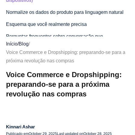
dispositivos)
Normalize os dados do produto para linguagem natural
Esquema que você realmente precisa
Perguntas frequentes sobre conversação que
Início
/
Blog
/
correspondem à intenção falada
Voice Commerce e Dropshipping: preparando-se para a
Prontidão multilíngue e de sotaque
próxima revolução nas compras
SEO de voz que gera receita (não apenas classificações)
Voice Commerce e Dropshipping:
Clusters de intenções de destino, não apenas palavras-
preparando-se para a próxima
chave
revolução nas compras
Padrões de página que ganham respostas faladas
Vinculação interna para viagens de conversação
O fluxo de compras por voz — scripts, salvaguardas e
Kinnari Ashar
confirmações
Publicado em
October 29, 2025
Last updated on
October 28, 2025