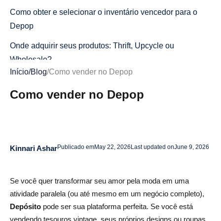
Como obter e selecionar o inventário vencedor para o
Depop
Onde adquirir seus produtos: Thrift, Upcycle ou
Wholesale?
Início
/
Blog
/
Como vender no Depop
O papel da AliDrop no fornecimento de seu inventário
Como vender no Depop
Dicas para escolher produtos de nicho
Otimizando suas listagens para maximizar o
engajamento e as vendas
Publicado em
May 22, 2026
Last updated on
June 9, 2026
Kinnari Ashar
Aperfeiçoando suas listagens de depósito
Escrevendo descrições eficazes
Se você quer transformar seu amor pela moda em uma
Estratégias de preços
atividade paralela (ou até mesmo em um negócio completo),
Depósito
pode ser sua plataforma perfeita. Se você está
O papel da AliDrop na otimização de listagens
vendendo tesouros vintage, seus próprios designs ou roupas