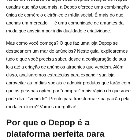
Conclusão: comece a vender no Depop e construa uma
usadas que não usa mais, a Depop oferece uma combinação
loja próspera
única de comércio eletrônico e mídia social. É mais do que
apenas um mercado — é uma comunidade de amantes da
Perguntas frequentes sobre vendas no Depop
moda que anseiam por individualidade e criatividade.
Como faço para publicar um item no Depop?
Mas como você começa? O que faz uma loja Depop se
destacar em um mar de anúncios? Neste guia, explicaremos
Quais são as taxas de venda no Depop?
tudo o que você precisa saber, desde a configuração de sua
Como faço para receber pagamentos no Depop?
loja até a criação de anúncios atraentes que vendem. Além
disso, analisaremos estratégias para expandir sua loja,
Posso vender internacionalmente no Depop?
aproveitar as mídias sociais e adquirir produtos que farão com
Como posso aumentar minhas vendas no Depop?
que as pessoas optem por “comprar” mais rápido do que você
pode dizer “vendido”. Pronto para transformar sua paixão pela
moda em lucro? Vamos mergulhar!
Por que o Depop é a
plataforma perfeita para