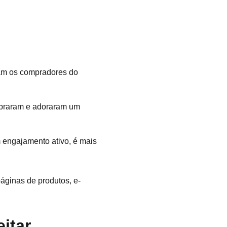
am os compradores do
praram e adoraram um
engajamento ativo, é mais
páginas de produtos, e-
itar