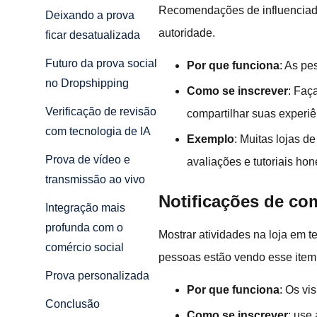
Recomendações de influenciado
Deixando a prova
autoridade.
ficar desatualizada
Futuro da prova social
Por que funciona
: As pe
no Dropshipping
Como se inscrever
: Faç
Verificação de revisão
compartilhar suas experiê
com tecnologia de IA
Exemplo
: Muitas lojas 
Prova de vídeo e
avaliações e tutoriais ho
transmissão ao vivo
Notificações de com
Integração mais
profunda com o
Mostrar atividades na loja em 
comércio social
pessoas estão vendo esse item a
Prova personalizada
Por que funciona
: Os vi
Conclusão
Como se inscrever
: use