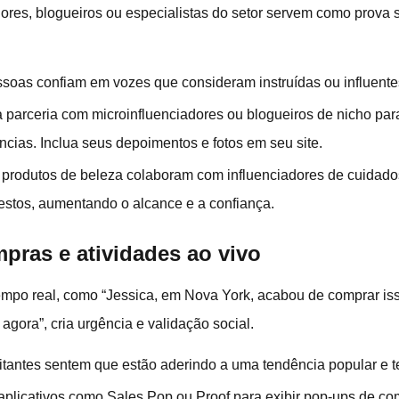
res, blogueiros ou especialistas do setor servem como prova 
ssoas confiam em vozes que consideram instruídas ou influente
a parceria com microinfluenciadores ou blogueiros de nicho par
ncias. Inclua seus depoimentos e fotos em seu site.
de produtos de beleza colaboram com influenciadores de cuidad
nestos, aumentando o alcance e a confiança.
pras e atividades ao vivo
tempo real, como “Jessica, em Nova York, acabou de comprar iss
gora”, cria urgência e validação social.
sitantes sentem que estão aderindo a uma tendência popular e 
 aplicativos como Sales Pop ou Proof para exibir pop-ups de com