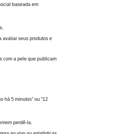
social baseada em
s.
a avaliar seus produtos e
os com a pele que publicam
o há 5 minutos” ou “12
temem perdê-la.
pra ao vivo ou estatísticas