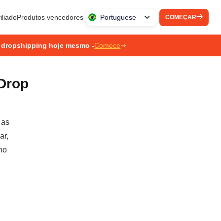
iliado
Produtos vencedores
Portuguese
COMEÇAR
 dropshipping hoje mesmo -
Comece
Drop
 as
ar,
no