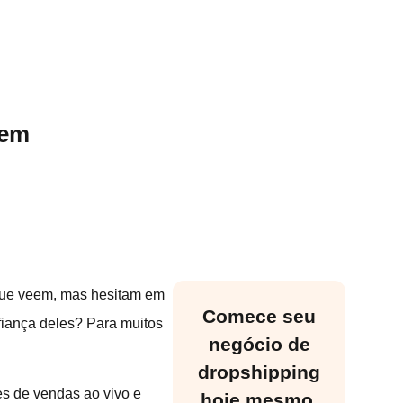
 em
 que veem, mas hesitam em
Comece seu
fiança deles? Para muitos
negócio de
dropshipping
ões de vendas ao vivo e
hoje mesmo.