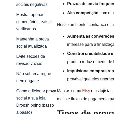
Prazos de envio freque
sociais negativas
Alta competição
com muit
Mostrar apenas
comentários reais e
Nesse ambiente, confiança é t
verificados
Aumenta as conversõe
Mantenha a prova
interesse para a finaliza
social atualizada
Constrói credibilidade e
Evite seções de
produto reduz o medo de 
revisão vazias
Impulsiona compras rep
Não sobrecarregue
provável que eles retorne
nem engane
Marcas como
Etsy
e os lojistas
Como adicionar prova
social à sua loja
mails e fluxos de pagamento pa
Dropshipping (passo
Tipos de prova
a passo)