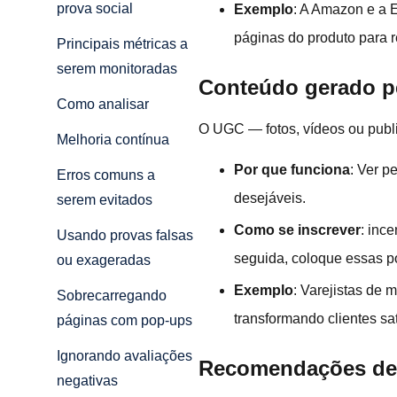
prova social
Exemplo
: A Amazon e a E
páginas do produto para r
Principais métricas a
serem monitoradas
Conteúdo gerado p
Como analisar
O UGC — fotos, vídeos ou publi
Melhoria contínua
Por que funciona
: Ver p
Erros comuns a
desejáveis.
serem evitados
Como se inscrever
: inc
Usando provas falsas
seguida, coloque essas p
ou exageradas
Exemplo
: Varejistas de
Sobrecarregando
transformando clientes sa
páginas com pop-ups
Ignorando avaliações
Recomendações de i
negativas