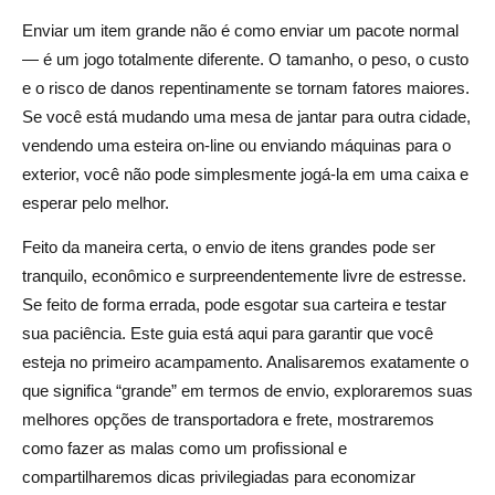
Enviar um item grande não é como enviar um pacote normal
Fornecedores de logística terceirizada (3PL) para
— é um jogo totalmente diferente. O tamanho, o peso, o custo
empresas
e o risco de danos repentinamente se tornam fatores maiores.
Como embalar itens grandes para um envio seguro e
Se você está mudando uma mesa de jantar para outra cidade,
vendendo uma esteira on-line ou enviando máquinas para o
econômico
exterior, você não pode simplesmente jogá-la em uma caixa e
Escolhendo o contêiner certo — Caixas, paletes e caixas
esperar pelo melhor.
reforçadas
Feito da maneira certa, o envio de itens grandes pode ser
Processo de embalagem passo a passo para minimizar
tranquilo, econômico e surpreendentemente livre de estresse.
os danos
Se feito de forma errada, pode esgotar sua carteira e testar
sua paciência. Este guia está aqui para garantir que você
Melhores práticas de rotulagem e documentação
esteja no primeiro acampamento. Analisaremos exatamente o
Materiais de embalagem ecológicos que ainda protegem
que significa “grande” em termos de envio, exploraremos suas
seus produtos
melhores opções de transportadora e frete, mostraremos
como fazer as malas como um profissional e
Como calcular o custo de envio de itens grandes com
compartilharemos dicas privilegiadas para economizar
precisão