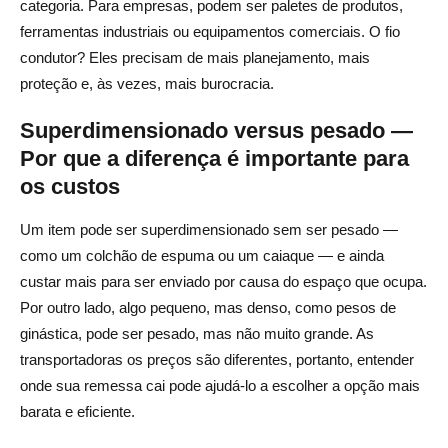
Qual é a forma mais barata de enviar itens grandes?
categoria. Para empresas, podem ser paletes de produtos,
ferramentas industriais ou equipamentos comerciais. O fio
Como faço para enviar itens muito pesados ou grandes
condutor? Eles precisam de mais planejamento, mais
com segurança?
proteção e, às vezes, mais burocracia.
Quando devo usar o frete LTL em vez de transportadoras
Superdimensionado versus pesado —
de pacotes?
Por que a diferença é importante para
Quais limites de tamanho e peso as transportadoras
os custos
comuns têm?
Um item pode ser superdimensionado sem ser pesado —
Como posso estimar com precisão o custo total de um
como um colchão de espuma ou um caiaque — e ainda
item grande?
custar mais para ser enviado por causa do espaço que ocupa.
Por outro lado, algo pequeno, mas denso, como pesos de
ginástica, pode ser pesado, mas não muito grande. As
transportadoras os preços são diferentes, portanto, entender
onde sua remessa cai pode ajudá-lo a escolher a opção mais
barata e eficiente.