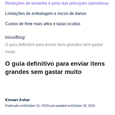
Restrições de tamanho e peso das principais operadoras
Limitações de embalagem e riscos de danos
Custos de frete mais altos e taxas ocultas
Atrasos alfandegários, alfandegários e fronteiriços para
Início
/
Blog
/
remessas internacionais
O guia definitivo para enviar itens grandes sem gastar
Melhores opções de envio para itens grandes e
muito
volumosos
O guia definitivo para enviar itens
Serviços de encomendas padrão (FedEx, UPS, USPS)
grandes sem gastar muito
Frete com menos de caminhão (LTL)
Entrega com luvas brancas para itens frágeis ou de alto
valor
Kinnari Ashar
Publicado em
October 31, 2025
Last updated on
October 30, 2025
Plataformas de remessa peer-to-peer e Marketplace
(uShip, Shiply)