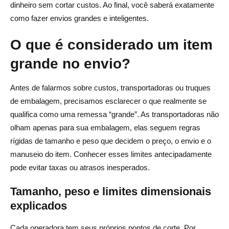
dinheiro sem cortar custos. Ao final, você saberá exatamente
como fazer envios grandes e inteligentes.
Explicação do preço do peso dimensional (DIM)
Calculadoras de taxas de operadora e como usá-las
O que é considerado um item
Como estimar taxas adicionais (sobretaxas de
grande no envio?
combustível, taxas de manuseio)
Antes de falarmos sobre custos, transportadoras ou truques
Evitando erros comuns de cálculo de custos
de embalagem, precisamos esclarecer o que realmente se
qualifica como uma remessa “grande”. As transportadoras não
Estratégias comprovadas para reduzir os custos de envio
olham apenas para sua embalagem, elas seguem regras
de itens grandes
rígidas de tamanho e peso que decidem o preço, o envio e o
Negociando tarifas com operadoras
manuseio do item. Conhecer esses limites antecipadamente
pode evitar taxas ou atrasos inesperados.
Consolidando remessas para economizar dinheiro
Tamanho, peso e limites dimensionais
Usando janelas de envio fora do horário de pico
explicados
Aproveitando os serviços de remessa híbridos
Cada operadora tem seus próprios pontos de corte. Por