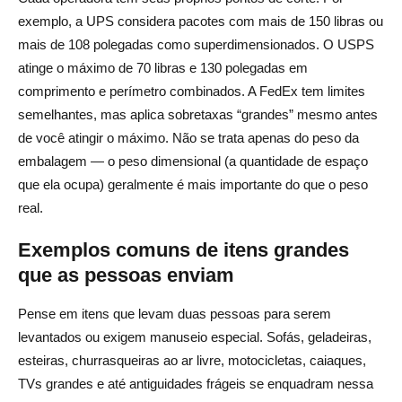
Aproveitando os descontos comerciais e os programas
exemplo, a UPS considera pacotes com mais de 150 libras ou
de associação
mais de 108 polegadas como superdimensionados. O USPS
Lista de verificação passo a passo para envio de itens
atinge o máximo de 70 libras e 130 polegadas em
grandes
comprimento e perímetro combinados. A FedEx tem limites
semelhantes, mas aplica sobretaxas “grandes” mesmo antes
Meça, pese e fotografe o item
de você atingir o máximo. Não se trata apenas do peso da
embalagem — o peso dimensional (a quantidade de espaço
Escolha a melhor operadora ou opção de frete
que ela ocupa) geralmente é mais importante do que o peso
Embale e etiquete com segurança
real.
Reserve a remessa e acompanhe o progresso
Exemplos comuns de itens grandes
Gerencie seguros e reclamações, se necessário
que as pessoas enviam
Conclusão — Envio de itens grandes de forma
Pense em itens que levam duas pessoas para serem
inteligente
levantados ou exigem manuseio especial. Sofás, geladeiras,
esteiras, churrasqueiras ao ar livre, motocicletas, caiaques,
Perguntas frequentes sobre o envio de itens grandes
TVs grandes e até antiguidades frágeis se enquadram nessa