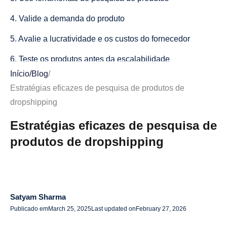
4. Valide a demanda do produto
5. Avalie a lucratividade e os custos do fornecedor
6. Teste os produtos antes da escalabilidade
Início
/
Blog
/
Dicas para uma pesquisa eficaz de produtos
Estratégias eficazes de pesquisa de produtos de
Adicionar avaliações de clientes
dropshipping
Ofereça um atendimento ao cliente excepcional
Estratégias eficazes de pesquisa de
produtos de dropshipping
Personalize descrições e fotos de produtos
Utilize as mídias sociais
Estabeleça uma presença no YouTube
Satyam Sharma
Foco na retenção de clientes
Publicado em
March 25, 2025
Last updated on
February 27, 2026
Foco em SEO