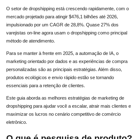
O setor de dropshipping está crescendo rapidamente, com o
Colabore com influenciadores
mercado projetado para atingir $476,1 bilhões até 2026,
Melhores ferramentas de pesquisa de produtos
impulsionado por um CAGR de 28,8%. Quase 27% dos
varejistas on-line agora usam o dropshipping como principal
1. AliDrop
método de atendimento.
2. Soquete
Para se manter à frente em 2025, a automação de IA, o
3. Venda a tendência
marketing orientado por dados e as experiências de compra
personalizadas são as principais estratégias. Além disso,
4. Caça ecológica
produtos ecológicos e envio rápido estão se tornando
5. Espião de Dropship
essenciais para a retenção de clientes.
Nichos de dropshipping mais populares em 2025
Este guia aborda as melhores estratégias de marketing de
dropshipping para ajudar você a escalar, atrair mais clientes e
1. Produtos ecológicos e sustentáveis
maximizar os lucros no cenário competitivo de comércio
2. Gadgets de escritório doméstico e produtividade
eletrônico.
3. Produtos personalizados e personalizados
O que é pesquisa de produto?