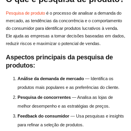
4. Fundamentos de saúde e bem-estar
Pesquisa de produto
é o processo de analisar a demanda do
5. Tecnologia e acessórios inteligentes
mercado, as tendências da concorrência e o comportamento
do consumidor para identificar produtos lucrativos à venda.
6. Cuidados e acessórios para animais de estimação
Ele ajuda as empresas a tomar decisões baseadas em dados,
7. Acessórios de moda e minimalistas
reduzir riscos e maximizar o potencial de vendas.
Conclusão
Aspectos principais da pesquisa de
produtos:
Perguntas frequentes sobre pesquisa de produtos
Dropshipping
Análise da demanda de mercado
— Identifica os
Como encontrar produtos de Dropshipping vencedores
produtos mais populares e as preferências do cliente.
em 2025?
Pesquisa de concorrentes
— Analisa as lojas de
Qual é o futuro do Dropshipping em 2025?
melhor desempenho e as estratégias de preços.
Qual é o melhor método de pesquisa de produtos para
Feedback do consumidor
— Usa pesquisas e insights
dropshipping?
para refinar a seleção de produtos.