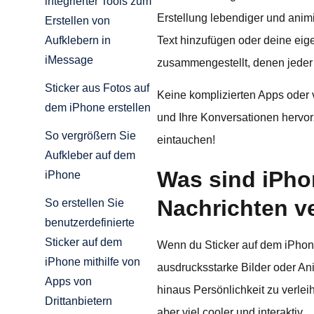
integrierter Tools zum
Erstellung lebendiger und animi
Erstellen von
Text hinzufügen oder deine eig
Aufklebern in
iMessage
zusammengestellt, denen jeder 
Sticker aus Fotos auf
Keine komplizierten Apps oder 
dem iPhone erstellen
und Ihre Konversationen hervor
So vergrößern Sie
eintauchen!
Aufkleber auf dem
Was sind iPhon
iPhone
Nachrichten 
So erstellen Sie
benutzerdefinierte
Sticker auf dem
Wenn du Sticker auf dem iPhone n
iPhone mithilfe von
ausdrucksstarke Bilder oder An
Apps von
hinaus Persönlichkeit zu verleih
Drittanbietern
aber viel cooler und interaktiv.