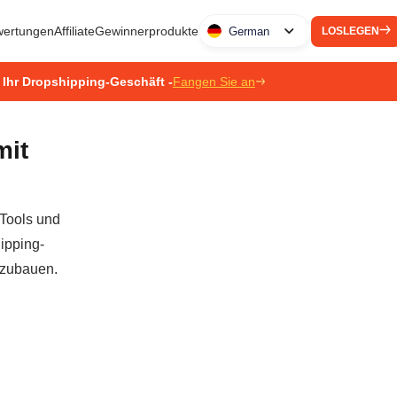
ertungen
Affiliate
Gewinnerprodukte
German
LOSLEGEN
 Ihr Dropshipping-Geschäft -
Fangen Sie an
mit
 Tools und
ipping-
szubauen.