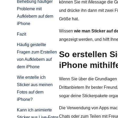
Behebung häufiger
können Sie mit iMessage die Gr
Probleme mit
und drücke ihn dann mit zwei Fi
Aufklebern auf dem
Größe hat.
iPhone
Wissen
wie man Sticker auf 
Fazit
angezeigt werden, und hilft Ih
Häufig gestellte
So erstellen S
Fragen zum Erstellen
von Aufklebern auf
iPhone mithilf
dem iPhone
Wie erstelle ich
Wenn Sie über die Grundlagen h
Sticker aus meinen
Drittanbietern Ihr bester Freun
Fotos auf dem
sogar deine Stickerpakete orga
iPhone?
Die Verwendung von Apps mach
Kann ich animierte
Chats oder zum Teilen mit Freu
Sticker aus Live-Fotos