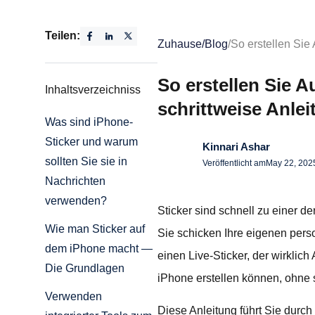
Teilen:
Zuhause
/
Blog
/
So erstellen Sie
So erstellen Sie A
Inhaltsverzeichniss
schrittweise Anle
Was sind iPhone-
Sticker und warum
Kinnari Ashar
sollten Sie sie in
Veröffentlicht am
May 22, 202
Nachrichten
verwenden?
Sticker sind schnell zu einer d
Wie man Sticker auf
Sie schicken Ihre eigenen person
dem iPhone macht —
einen Live-Sticker, der wirklic
Die Grundlagen
iPhone erstellen können, ohne s
Verwenden
Diese Anleitung führt Sie durch 