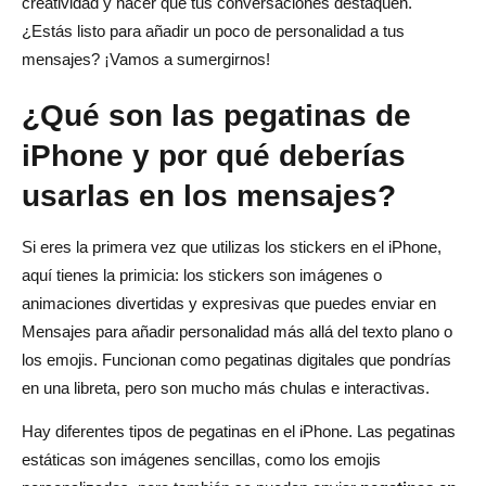
creatividad y hacer que tus conversaciones destaquen.
¿Estás listo para añadir un poco de personalidad a tus
Solución de problemas comunes de pegatinas en el
mensajes? ¡Vamos a sumergirnos!
iPhone
¿Qué son las pegatinas de
Conclusión
iPhone y por qué deberías
Preguntas frecuentes sobre la creación de pegatinas en
el iPhone
usarlas en los mensajes?
¿Cómo creo pegatinas a partir de mis fotos en el
Si eres la primera vez que utilizas los stickers en el iPhone,
iPhone?
aquí tienes la primicia: los stickers son imágenes o
animaciones divertidas y expresivas que puedes enviar en
¿Puedo crear pegatinas animadas a partir de Live
Mensajes para añadir personalidad más allá del texto plano o
Photos?
los emojis. Funcionan como pegatinas digitales que pondrías
¿Cómo añado efectos a mis pegatinas?
en una libreta, pero son mucho más chulas e interactivas.
¿Puedo usar mis pegatinas en otros dispositivos?
Hay diferentes tipos de pegatinas en el iPhone. Las pegatinas
estáticas son imágenes sencillas, como los emojis
¿Cómo elimino una pegatina?