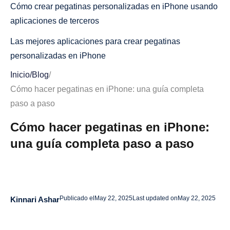
Cómo crear pegatinas personalizadas en iPhone usando
aplicaciones de terceros
Las mejores aplicaciones para crear pegatinas
personalizadas en iPhone
Inicio
/
Blog
/
Guía paso a paso para crear pegatinas personalizadas
Cómo hacer pegatinas en iPhone: una guía completa
con una aplicación
paso a paso
Cómo organizar y gestionar los paquetes de pegatinas
Cómo hacer pegatinas en iPhone:
en el iPhone
una guía completa paso a paso
Cómo hacer pegatinas en vivo y pegatinas en
movimiento en el iPhone
¿Qué son las pegatinas activas y en movimiento?
Publicado el
May 22, 2025
Last updated on
May 22, 2025
Kinnari Ashar
Creación de pegatinas dinámicas con Live Photos
Uso de GIF y pegatinas animadas en iMessage