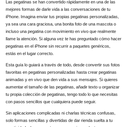
Las pegatinas se han convertido rápidamente en una de las
Consejos para exportar y usar pegatinas interactivas en
mejores formas de darle vida a las conversaciones de tu
todas las aplicaciones
iPhone. Imagina enviar tus propias pegatinas personalizadas,
ya sea una cara graciosa, una bonita foto de una mascota o
Cómo compartir y usar tus pegatinas en varios
incluso una pegatina con movimiento en vivo que realmente
dispositivos y plataformas
llame la atención. Si alguna vez te has preguntado cómo hacer
Sincronización de pegatinas en tus dispositivos Apple
pegatinas en el iPhone sin recurrir a paquetes genéricos,
con iCloud
estás en el lugar correcto.
Exportación de pegatinas para usarlas en otras
Esta guía lo guiará a través de todo, desde convertir sus fotos
favoritas en pegatinas personalizadas hasta crear pegatinas
aplicaciones de mensajería
animadas y en vivo que den vida a sus mensajes. Si quieres
Compartir paquetes de pegatinas con amigos
aumentar el tamaño de las pegatinas, añadir texto u organizar
tu propia colección de pegatinas, tengo todo lo que necesitas
Consejos y trucos avanzados para hacer pegatinas en el
con pasos sencillos que cualquiera puede seguir.
iPhone
Sin aplicaciones complicadas ni charlas técnicas confusas,
Cómo hacer pegatinas con fondos transparentes
solo formas sencillas y divertidas de dar rienda suelta a tu
Agregar toques personales: texto, emojis y efectos