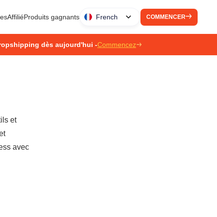
ues
Affilié
Produits gagnants
French
COMMENCER
ropshipping dès aujourd'hui -
Commencez
ls et
et
ress avec