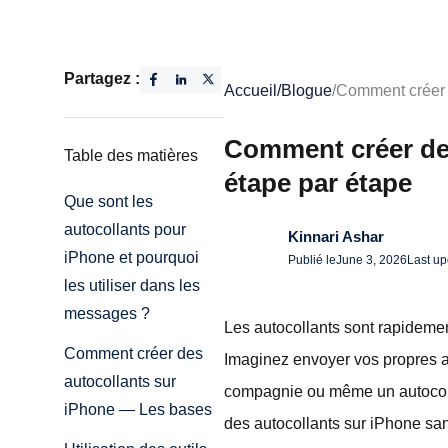
Partagez :
Accueil
/
Blogue
/
Comment créer d
Comment créer des
Table des matières
étape par étape
Que sont les
autocollants pour
Kinnari Ashar
iPhone et pourquoi
Publié le
June 3, 2026
Last u
les utiliser dans les
messages ?
Les autocollants sont rapideme
Comment créer des
Imaginez envoyer vos propres au
autocollants sur
compagnie ou même un autocolla
iPhone — Les bases
des autocollants sur iPhone san