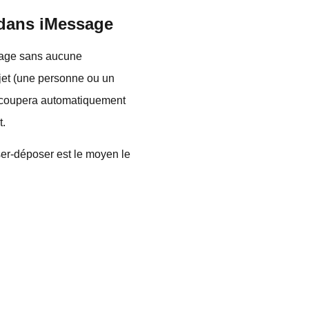
s dans iMessage
ssage sans aucune
ujet (une personne ou un
découpera automatiquement
t.
sser-déposer est le moyen le