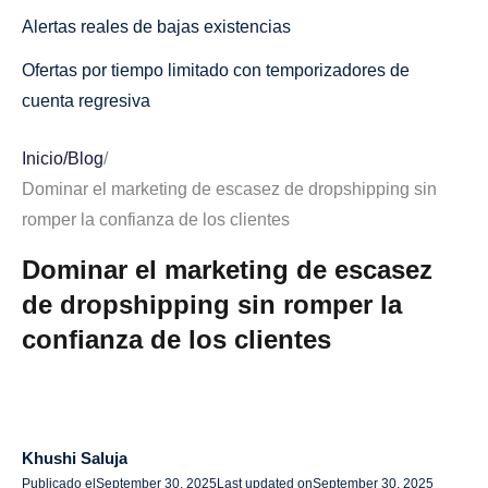
Alertas reales de bajas existencias
Ofertas por tiempo limitado con temporizadores de
cuenta regresiva
Ventas flash y ofertas diarias
Inicio
/
Blog
/
Acceso exclusivo o descuentos exclusivos para
Dominar el marketing de escasez de dropshipping sin
miembros
romper la confianza de los clientes
Notificaciones de existencias acumuladas y listas de
Dominar el marketing de escasez
espera
de dropshipping sin romper la
confianza de los clientes
Indicadores «Otros están viendo o comprando esto»
Barandas para proteger la confianza de los clientes
Sea honesto y transparente
Khushi Saluja
Úselo con moderación
Publicado el
September 30, 2025
Last updated on
September 30, 2025