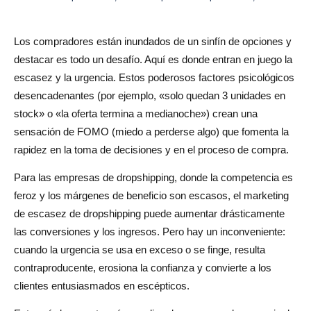
Soporte con garantías
Los compradores están inundados de un sinfín de opciones y
No extienda las ventas vencidas
destacar es todo un desafío. Aquí es donde entran en juego la
Alinee la escasez con la lógica empresarial real
escasez y la urgencia. Estos poderosos factores psicológicos
desencadenantes (por ejemplo, «solo quedan 3 unidades en
Supervise las reacciones y ajuste
stock» o «la oferta termina a medianoche») crean una
Adopción y tendencias en el mundo real
sensación de FOMO (miedo a perderse algo) que fomenta la
rapidez en la toma de decisiones y en el proceso de compra.
Amazon
Para las empresas de dropshipping, donde la competencia es
Tiendas Shopify
feroz y los márgenes de beneficio son escasos, el marketing
Etsy
de escasez de dropshipping puede aumentar drásticamente
las conversiones y los ingresos. Pero hay un inconveniente:
Zara
cuando la urgencia se usa en exceso o se finge, resulta
Suprema
contraproducente, erosiona la confianza y convierte a los
clientes entusiasmados en escépticos.
¿El marketing de escasez es adecuado para todas las