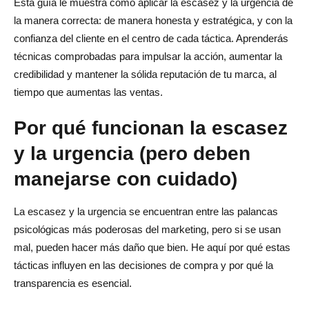
tiendas de dropshipping?
Esta guía le muestra cómo aplicar la escasez y la urgencia de
la manera correcta: de manera honesta y estratégica, y con la
Los beneficios del marketing de escasez ética
confianza del cliente en el centro de cada táctica. Aprenderás
Los riesgos del uso indebido
técnicas comprobadas para impulsar la acción, aumentar la
credibilidad y mantener la sólida reputación de tu marca, al
El camino sostenible
tiempo que aumentas las ventas.
Conclusión
Por qué funcionan la escasez
Preguntas frecuentes sobre el marketing de escasez de
y la urgencia (pero deben
dropshipping
manejarse con cuidado)
¿Qué es el marketing de escasez de dropshipping?
La escasez y la urgencia se encuentran entre las palancas
¿Cómo uso la urgencia sin engañar a los clientes?
psicológicas más poderosas del marketing, pero si se usan
¿Qué tácticas de escasez funcionan mejor en el
mal, pueden hacer más daño que bien. He aquí por qué estas
dropshipping?
tácticas influyen en las decisiones de compra y por qué la
transparencia es esencial.
¿La falsa escasez puede dañar mi tienda de
dropshipping?