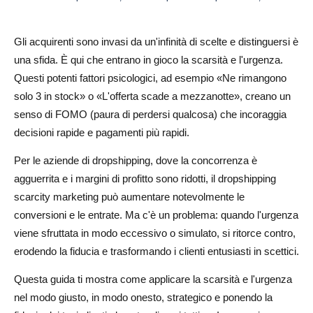
Non prolungare le vendite scadute
Gli acquirenti sono invasi da un'infinità di scelte e distinguersi è
Allinea la scarsità con la logica aziendale reale
una sfida. È qui che entrano in gioco la scarsità e l'urgenza.
Questi potenti fattori psicologici, ad esempio «Ne rimangono
Monitora le reazioni e aggiusta
solo 3 in stock» o «L'offerta scade a mezzanotte», creano un
Adozione e tendenze nel mondo reale
senso di FOMO (paura di perdersi qualcosa) che incoraggia
decisioni rapide e pagamenti più rapidi.
Amazon
Per le aziende di dropshipping, dove la concorrenza è
Negozi Shopify
agguerrita e i margini di profitto sono ridotti, il dropshipping
Etsy
scarcity marketing può aumentare notevolmente le
conversioni e le entrate. Ma c'è un problema: quando l'urgenza
Zara
viene sfruttata in modo eccessivo o simulato, si ritorce contro,
Supremo
erodendo la fiducia e trasformando i clienti entusiasti in scettici.
Scarcity Marketing è adatto a tutti i negozi di
Questa guida ti mostra come applicare la scarsità e l'urgenza
dropshipping?
nel modo giusto, in modo onesto, strategico e ponendo la