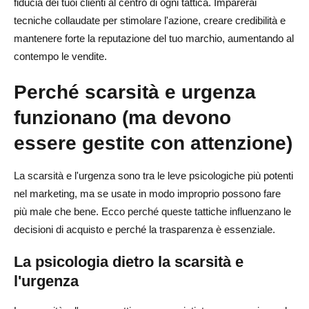
fiducia dei tuoi clienti al centro di ogni tattica. Imparerai
I vantaggi del marketing etico per la scarsità
tecniche collaudate per stimolare l'azione, creare credibilità e
I rischi di un uso improprio
mantenere forte la reputazione del tuo marchio, aumentando al
contempo le vendite.
Il percorso sostenibile
Perché scarsità e urgenza
Conclusione
funzionano (ma devono
Domande frequenti sul dropshipping Scarcity Marketing
essere gestite con attenzione)
Cos'è il marketing sulla scarsità del dropshipping?
Come posso utilizzare l'urgenza senza ingannare i
La scarsità e l'urgenza sono tra le leve psicologiche più potenti
clienti?
nel marketing, ma se usate in modo improprio possono fare
più male che bene. Ecco perché queste tattiche influenzano le
Quali tattiche di scarsità funzionano meglio nel
decisioni di acquisto e perché la trasparenza è essenziale.
dropshipping?
La psicologia dietro la scarsità e
La falsa scarsità può danneggiare il mio negozio
l'urgenza
dropshipping?