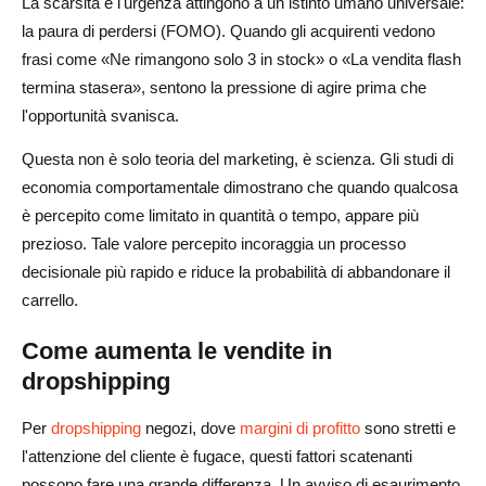
La scarsità e l'urgenza attingono a un istinto umano universale:
Esistono app per aiutare con il marketing della scarsità?
la paura di perdersi (FOMO). Quando gli acquirenti vedono
frasi come «Ne rimangono solo 3 in stock» o «La vendita flash
termina stasera», sentono la pressione di agire prima che
l'opportunità svanisca.
Questa non è solo teoria del marketing, è scienza. Gli studi di
economia comportamentale dimostrano che quando qualcosa
è percepito come limitato in quantità o tempo, appare più
prezioso. Tale valore percepito incoraggia un processo
decisionale più rapido e riduce la probabilità di abbandonare il
carrello.
Come aumenta le vendite in
dropshipping
Per
dropshipping
negozi, dove
margini di profitto
sono stretti e
l'attenzione del cliente è fugace, questi fattori scatenanti
possono fare una grande differenza. Un avviso di esaurimento