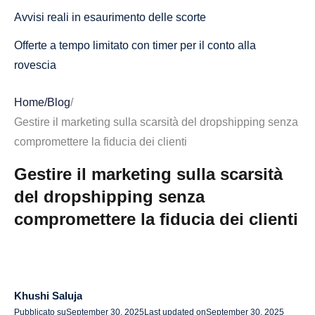
Avvisi reali in esaurimento delle scorte
Offerte a tempo limitato con timer per il conto alla
rovescia
Vendite flash e offerte giornaliere
Home
/
Blog
/
Accesso esclusivo o Drop riservati ai membri
Gestire il marketing sulla scarsità del dropshipping senza
compromettere la fiducia dei clienti
Notifiche di rientro delle scorte e della lista d'attesa
Gestire il marketing sulla scarsità
Indicatori «Altri lo stanno visualizzando o hanno
del dropshipping senza
acquistato»
compromettere la fiducia dei clienti
Parapetti per proteggere la fiducia dei clienti
Rimani onesto e trasparente
Usare con parsimonia
Khushi Saluja
Supporto con garanzie
Pubblicato su
September 30, 2025
Last updated on
September 30, 2025