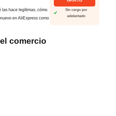
GRATIS
é las hace legítimas, cómo
Sin cargo por
adelantado
es nuevo en AliExpress como
el comercio