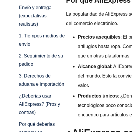
Por qué AliExpress
Envío y entrega
La popularidad de AliExpress se
(expectativas
del comercio electrónico.
realistas)
1. Tiempos medios de
Precios asequibles
: El 
envío
artilugios hasta ropa. Co
que en otras plataformas.
2. Seguimiento de su
pedido
Alcance global
: AliExpr
del mundo. Esto la convie
3. Derechos de
aduana e importación
valor.
Productos únicos
: ¿Dón
¿Deberías usar
AliExpress? (Pros y
tecnológicos poco conoci
contras)
encuentro para artículos e
Por qué deberías