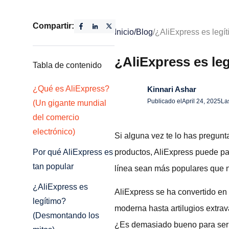
Compartir:
Inicio
/
Blog
/
¿AliExpress es legí
¿AliExpress es le
Tabla de contenido
¿Qué es AliExpress?
Kinnari Ashar
Publicado el
April 24, 2025
La
(Un gigante mundial
del comercio
electrónico)
Si alguna vez te lo has pregun
productos, AliExpress puede pa
Por qué AliExpress es
tan popular
línea sean más populares que n
¿AliExpress es
AliExpress se ha convertido e
legítimo?
moderna hasta artilugios extrav
(Desmontando los
¿Es demasiado bueno para ser v