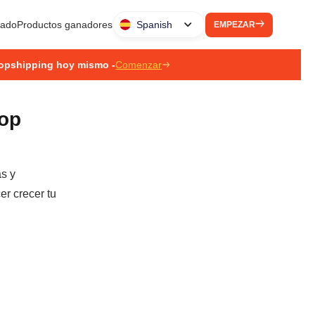
liado
Productos ganadores
Spanish
EMPEZAR
ropshipping hoy mismo -
Comenzar
rop
as y
er crecer tu