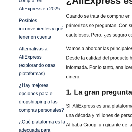
¿AliExpress e
comprar en
AliExpress en 2025
Cuando se trata de comprar en 
Posibles
primerizos se preguntan. Con su
inconvenientes y qué
cautelosos. Pero, ¿es seguro 
tener en cuenta
Vamos a abordar las principale
Alternativas a
AliExpress
Desde la calidad del producto 
(explorando otras
informada. Por lo tanto, analic
plataformas)
dinero.
¿Hay mejores
1. La gran pregunt
opciones para el
dropshipping o las
Sí, AliExpress es una plataform
compras personales?
una década y millones de perso
¿Qué plataforma es la
Alibaba Group, un gigante de la 
adecuada para