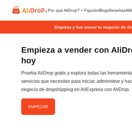
¿Por qué AliDrop?
Fijación
Blogs
Reseñas
Afi
Empieza y haz crecer tu negocio de d
Empieza a vender con AliD
hoy
Prueba AliDrop gratis y explora todas las herramient
servicios que necesitas para iniciar, administrar y hac
negocio de dropshipping en AliExpress con AliDrop.
EMPEZAR