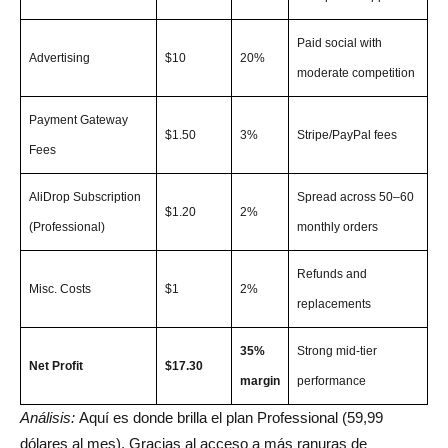
Paid social with
Advertising
$10
20%
moderate competition
Payment Gateway
$1.50
3%
Stripe/PayPal fees
Fees
AliDrop Subscription
Spread across 50–60
$1.20
2%
(Professional)
monthly orders
Refunds and
Misc. Costs
$1
2%
replacements
35%
Strong mid-tier
Net Profit
$17.30
margin
performance
Análisis:
Aquí es donde brilla el plan Professional (59,99
dólares al mes). Gracias al acceso a más ranuras de