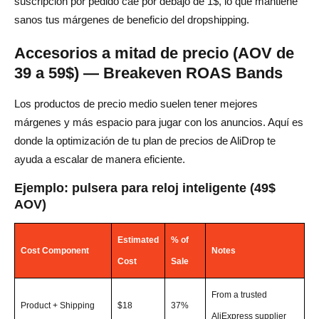
suscripción por pedido cae por debajo de 1$, lo que mantiene
sanos tus márgenes de beneficio del dropshipping.
Accesorios a mitad de precio (AOV de
39 a 59$) — Breakeven ROAS Bands
Los productos de precio medio suelen tener mejores
márgenes y más espacio para jugar con los anuncios. Aquí es
donde la optimización de tu plan de precios de AliDrop te
ayuda a escalar de manera eficiente.
Ejemplo: pulsera para reloj inteligente (49$
AOV)
Estimated
% of
Cost Component
Notes
Cost
Sale
From a trusted
Product + Shipping
$18
37%
AliExpress supplier