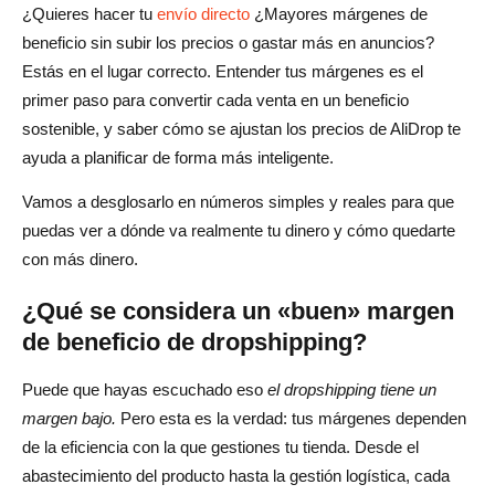
¿Quieres hacer tu
envío directo
¿Mayores márgenes de
Conclusión
beneficio sin subir los precios o gastar más en anuncios?
Preguntas frecuentes sobre los modelos de suscripción
Estás en el lugar correcto. Entender tus márgenes es el
de AliDrop
primer paso para convertir cada venta en un beneficio
sostenible, y saber cómo se ajustan los precios de AliDrop te
¿Qué es un buen margen de beneficio para el
ayuda a planificar de forma más inteligente.
dropshipping?
Vamos a desglosarlo en números simples y reales para que
¿Cómo afectan los precios de AliDrop a mis márgenes
puedas ver a dónde va realmente tu dinero y cómo quedarte
de beneficio de dropshipping?
con más dinero.
¿Qué plan de AliDrop es mejor para principiantes?
¿Qué se considera un «buen» margen
¿Cómo puedo aumentar mis márgenes de beneficio de
de beneficio de dropshipping?
dropshipping sin subir los precios?
Puede que hayas escuchado eso
el dropshipping tiene un
¿AliDrop ofrece una prueba gratuita o un descuento para
margen bajo.
Pero esta es la verdad: tus márgenes dependen
los nuevos usuarios?
de la eficiencia con la que gestiones tu tienda. Desde el
abastecimiento del producto hasta la gestión logística, cada