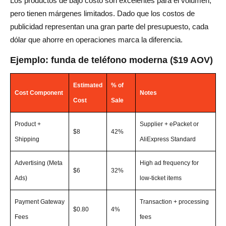
Los productos de bajo costo son excelentes para el volumen,
pero tienen márgenes limitados. Dado que los costos de
publicidad representan una gran parte del presupuesto, cada
dólar que ahorre en operaciones marca la diferencia.
Ejemplo: funda de teléfono moderna ($19 AOV)
Estimated
% of
Cost Component
Notes
Cost
Sale
Product +
Supplier + ePacket or
$8
42%
Shipping
AliExpress Standard
Advertising (Meta
High ad frequency for
$6
32%
Ads)
low-ticket items
Payment Gateway
Transaction + processing
$0.80
4%
Fees
fees