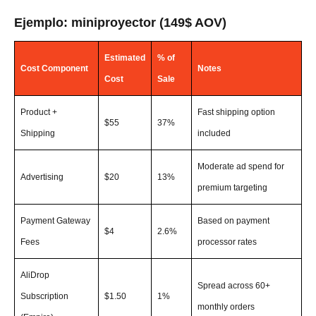
Ejemplo: miniproyector (149$ AOV)
Estimated
% of
Cost Component
Notes
Cost
Sale
Product +
Fast shipping option
$55
37%
Shipping
included
Moderate ad spend for
Advertising
$20
13%
premium targeting
Payment Gateway
Based on payment
$4
2.6%
Fees
processor rates
AliDrop
Spread across 60+
Subscription
$1.50
1%
monthly orders