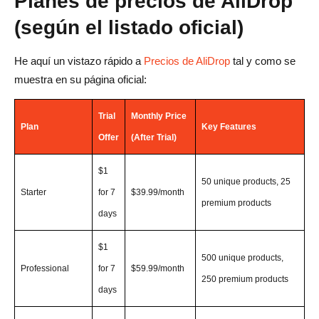
Planes de precios de AliDrop
(según el listado oficial)
He aquí un vistazo rápido a
Precios de AliDrop
tal y como se
muestra en su página oficial:
Trial
Monthly Price
Plan
Key Features
Offer
(After Trial)
$1
50 unique products, 25
Starter
for 7
$39.99/month
premium products
days
$1
500 unique products,
Professional
for 7
$59.99/month
250 premium products
days