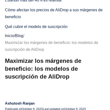
Cuando más del 40% es realista
Cómo afectan los precios de AliDrop a sus márgenes de
beneficio
Qué cubre el modelo de suscripción
Inicio
/
Blog
/
Planes de precios de AliDrop (según el listado oficial)
Maximizar los márgenes de beneficio: los modelos de
Cuando un plan más alto mejora su margen neto
suscripción de AliDrop
Tres escenarios del mundo real (muestra tu trabajo)
Maximizar los márgenes de
Low-Ticket Impulse (19$ AOV): con muchos anuncios,
beneficio: los modelos de
donde la elección del plan es más importante
suscripción de AliDrop
Accesorios a mitad de precio (AOV de 39 a 59$) —
Breakeven ROAS Bands
Aparatos caros (más de 120$ AOV): búfer de
Ashutosh Ranjan
devoluciones y envío urgente
Publicado el
October 9, 2025
Last updated on
October 9, 2025