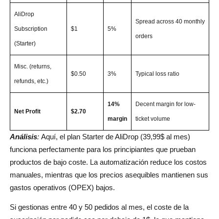
AliDrop
Spread across 40 monthly
Subscription
$1
5%
orders
(Starter)
Misc. (returns,
$0.50
3%
Typical loss ratio
refunds, etc.)
14%
Decent margin for low-
Net Profit
$2.70
margin
ticket volume
Análisis
:
Aquí, el plan Starter de AliDrop (39,99$ al mes)
funciona perfectamente para los principiantes que prueban
productos de bajo coste. La automatización reduce los costos
manuales, mientras que los precios asequibles mantienen sus
gastos operativos (OPEX) bajos.
Si gestionas entre 40 y 50 pedidos al mes, el coste de la