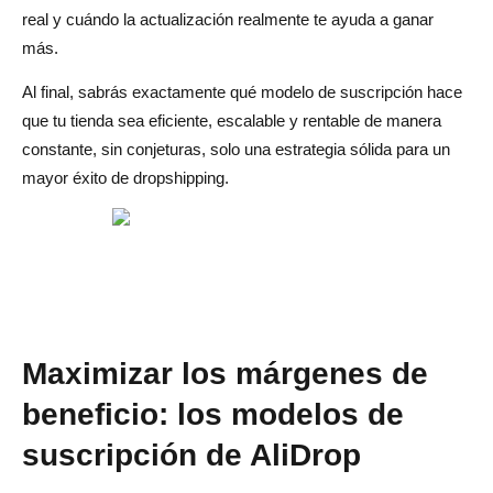
real y cuándo la actualización realmente te ayuda a ganar
Resumen rápido
más.
Guía de activación de actualizaciones y selección de
Al final, sabrás exactamente qué modelo de suscripción hace
planes
que tu tienda sea eficiente, escalable y rentable de manera
constante, sin conjeturas, solo una estrategia sólida para un
Si los pedidos/semana son ≥ X o el tiempo de
mayor éxito de dropshipping.
preparación es ≥ Y → Pase al siguiente nivel
Barreras del KPI:% mínimo de margen neto, ROAS de
equilibrio, ventana de amortización del CAC
KPI clave de rentabilidad
Herramientas para proteger los márgenes
Maximizar los márgenes de
Paneles de control y alertas de márgenes (variación de
beneficio: los modelos de
tarifas, recargos por envío)
suscripción de AliDrop
Cadencia de seguimiento de CAC y pruebas creativas