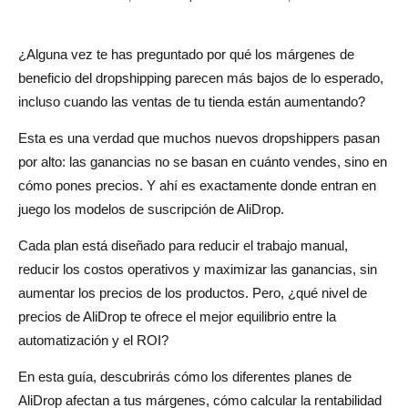
Conclusiones clave
¿Alguna vez te has preguntado por qué los márgenes de
Estrategias de precios que aumentan los márgenes de
beneficio del dropshipping parecen más bajos de lo esperado,
forma inmediata
incluso cuando las ventas de tu tienda están aumentando?
Marcadores inteligentes por método de envío (paquete
Esta es una verdad que muchos nuevos dropshippers pasan
electrónico frente a líneas más rápidas)
por alto: las ganancias no se basan en cuánto vendes, sino en
Precios y paquetes de psicología (aumente el AOV para
cómo pones precios. Y ahí es exactamente donde entran en
aumentar el margen neto)
juego los modelos de suscripción de AliDrop.
Tácticas psicológicas inteligentes que funcionan:
Cada plan está diseñado para reducir el trabajo manual,
reducir los costos operativos y maximizar las ganancias, sin
Ventas adicionales posteriores a la compra y ganancias
aumentar los precios de los productos. Pero, ¿qué nivel de
por correo electrónico/SMS (amortización de gastos
precios de AliDrop te ofrece el mejor equilibrio entre la
publicitarios)
automatización y el ROI?
Ventas adicionales posteriores a la compra
En esta guía, descubrirás cómo los diferentes planes de
AliDrop afectan a tus márgenes, cómo calcular la rentabilidad
Reembolsos por correo electrónico y SMS