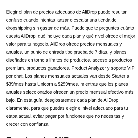
¿Hay tarifas ocultas con AliDrop?
Elegir el plan de precios adecuado de AliDrop puede resultar
¿Ofrece AliDrop descuentos anuales?
confuso cuando intentas lanzar o escalar una tienda de
¿Vale la pena AliDrop para los nuevos dropshippers?
dropshipping sin gastar de más. Puede que te preguntes cuánto
cuesta AliDrop, qué incluye cada plan y qué nivel ofrece el mejor
¿Cuál es el mejor plan de AliDrop para escalar?
valor para tu negocio. AliDrop ofrece precios mensuales y
anuales, un punto de entrada tipo prueba de 7 días, y planes
diseñados en torno a límites de productos, acceso a productos
premium, productos ganadores, Product Analyzer y soporte VIP
por chat. Los planes mensuales actuales van desde Starter a
$39/mes hasta Unicorn a $299/mes, mientras que los planes
anuales seleccionados ofrecen un precio mensual efectivo más
bajo. En esta guía, desglosaremos cada plan de AliDrop
claramente, para que puedas elegir el nivel adecuado para tu
etapa actual, evitar pagar por funciones que no necesitas y
crecer con confianza.