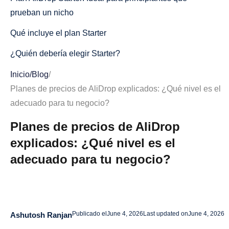
prueban un nicho
Qué incluye el plan Starter
¿Quién debería elegir Starter?
Cuando Starter podría resultar limitado
Inicio
/
Blog
/
Planes de precios de AliDrop explicados: ¿Qué nivel es el
Preguntas frecuentes sobre los planes de precios de
adecuado para tu negocio?
AliDrop
Planes de precios de AliDrop
¿Cuál es el precio de AliDrop?
explicados: ¿Qué nivel es el
¿Ofrece AliDrop una prueba gratuita?
adecuado para tu negocio?
¿Qué plan de AliDrop es mejor para principiantes?
¿Qué plan de AliDrop es el recomendado?
¿Puedo actualizar mi plan de AliDrop más tarde?
Publicado el
June 4, 2026
Last updated on
June 4, 2026
Ashutosh Ranjan