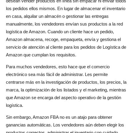
desean vender productos en línea sin empacar ni enviar todos
Cumplimiento más sencillo
los pedidos ellos mismos. En lugar de almacenar el inventario
en casa, alquilar un almacén o gestionar las entregas
Opciones de entrega más rápidas
manualmente, los vendedores envían sus productos a la red
Soporte de servicio al cliente
logística de Amazon. Cuando un cliente hace un pedido,
Amazon almacena, recoge, empaqueta, envía y gestiona el
Escalabilidad
servicio de atención al cliente para los pedidos de Logística de
Opciones de cumplimiento multicanal
Amazon que cumplan los requisitos.
Desafíos de Amazon FBA
Para muchos vendedores, esto hace que el comercio
electrónico sea más fácil de administrar. Les permite
Inversión inicial en inventario
centrarse más en la investigación de productos, los precios, la
Tarifas de almacenamiento
marca, la optimización de los listados y el marketing, mientras
que Amazon se encarga del aspecto operativo de la gestión
Competencia
logística.
Menor control sobre el cumplimiento
Sin embargo, Amazon FBA no es un atajo para obtener
Requisitos de política y cumplimiento
ganancias automáticas. Los vendedores aún deben elegir los
productos correctos, administrar el inventario con cuidado,