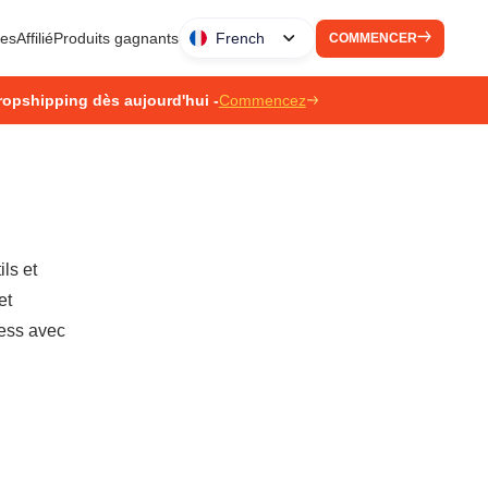
ues
Affilié
Produits gagnants
French
COMMENCER
ropshipping dès aujourd'hui -
Commencez
ls et
et
ress avec