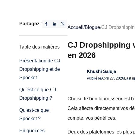
Partagez :
Accueil
/
Blogue
/
CJ Dropshipping
CJ Dropshipping vs
Table des matières
en 2026
Présentation de CJ
Dropshipping et de
Khushi Saluja
Spocket
Publié le
April 27, 2026
Last u
Qu'est-ce que CJ
Dropshipping ?
Choisir le bon fournisseur est 
Cela affecte directement vos déla
Qu'est-ce que
compte, vos bénéfices.
Spocket ?
En quoi ces
Deux des plateformes les plus 